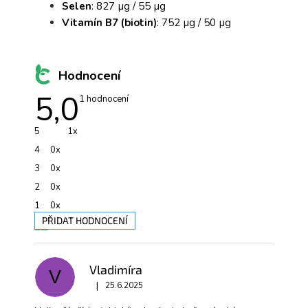
Selen
: 827 µg / 55 µg
Vitamín B7 (biotin)
: 752 µg / 50 µg
Hodnocení
5,0
Průměrné
1 hodnocení
hodnocení
produktu
je
5
1x
5,0
z
4
0x
5
hvězdiček.
3
0x
2
0x
1
0x
PŘIDAT HODNOCENÍ
V
ý
p
Vladimíra
V
i
|
s
25.6.2025
Hodnocení produktu je 5 z 5 hvězdiček.
h