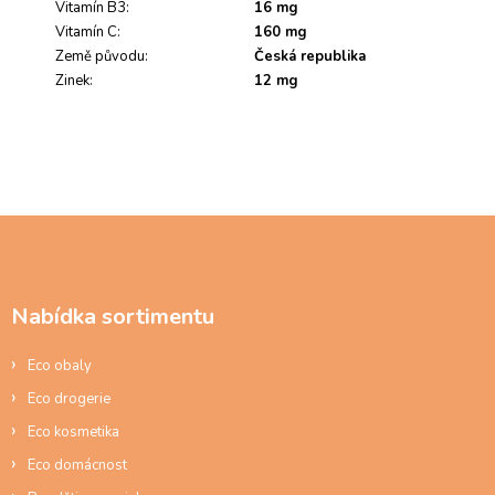
Vitamín B3
:
16 mg
Vitamín C
:
160 mg
Země původu
:
Česká republika
Zinek
:
12 mg
Z
á
p
a
Nabídka sortimentu
t
í
Eco obaly
Eco drogerie
Eco kosmetika
Eco domácnost