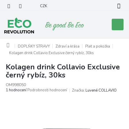
Přejít
CZK
na
obsah
Nákupní
košík
Domů
DOPLŇKY STRAVY
Zdraví a krása
Pleť a pokožka
Kolagen drink Collavio Exclusive černý rybíz, 30ks
Kolagen drink Collavio Exclusive
černý rybíz, 30ks
OM998050
Průměrné
1 hodnocení
Podrobnosti hodnocení
Značka:
Luvené COLLAVIO
hodnocení
produktu
je
5,0
z
5
hvězdiček.