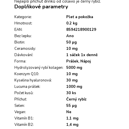
Nejlepší příchuť drinků od colavio je černý rybíz.
o
Doplňkové parametry
d
n
Kategorie
:
Pleť a pokožka
o
Hmotnost
:
0.2 kg
c
e
EAN
:
8594218900129
n
Bez lepku
:
Ano
í
Biotin
:
50 μg
Ceramosidy
:
10 mg
Dávkování
:
1 sáček 1x denně
Forma
:
Prášek, Nápoj
Hydrolyzovaný rybí kolagen
:
5000 mg
Koenzym Q10
:
10 mg
Kyselina hyaluronová
:
30 mg
Lucuma prášek
:
1000 mg
Počet kusů
:
30 ks
Příchuť
:
Černý rybíz
Selen
:
55 μg
Vegan
:
Ne
Vitamín B1
:
1,1 mg
Vitamín B2
:
1,4 mg