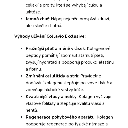
celiakií a pro ty, kteří se vyhýbají cukru a
laktóze.
Jemná chuť
: Nápoj nejenže prospívá zdraví,
ale i skvěle chutná.
Výhody užívání Collavio Exclusive:
Pružnější pleť a méně vrásek
: Kolagenové
peptidy pomáhají zpomalit stárnutí pleti,
zvyšují hydrataci a podporují produkci elastinu
a fibrinu.
Zmírnění celulitidy a strií
: Pravidelné
dodávání kolagenu zlepšuje pojivové tkáně a
zpevňuje hluboké vrstvy kůže.
Kvalitnější vlasy a nehty
: Kolagen vyživuje
vlasové folikuly a zlepšuje kvalitu vlasů a
nehtů.
Regenerace pohybového aparátu
: Kolagen
podporuje regeneraci po fyzické námaze a