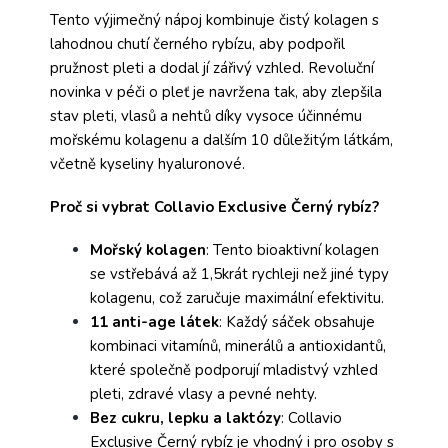
Tento výjimečný nápoj kombinuje čistý kolagen s
lahodnou chutí černého rybízu, aby podpořil
pružnost pleti a dodal jí zářivý vzhled. Revoluční
novinka v péči o pleť je navržena tak, aby zlepšila
stav pleti, vlasů a nehtů díky vysoce účinnému
mořskému kolagenu a dalším 10 důležitým látkám,
včetně kyseliny hyaluronové.
Proč si vybrat Collavio Exclusive Černý rybíz?
Mořský kolagen
: Tento bioaktivní kolagen
se vstřebává až 1,5krát rychleji než jiné typy
kolagenu, což zaručuje maximální efektivitu.
11 anti-age látek
: Každý sáček obsahuje
kombinaci vitamínů, minerálů a antioxidantů,
které společně podporují mladistvý vzhled
pleti, zdravé vlasy a pevné nehty.
Bez cukru, lepku a laktózy
: Collavio
Exclusive Černý rybíz je vhodný i pro osoby s