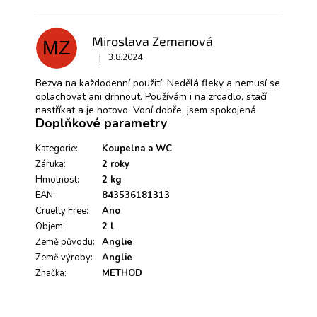
V
ý
p
Miroslava Zemanová
MZ
i
|
s
3.8.2024
Hodnocení produktu je 5 z 5 hvězdiček.
h
Bezva na každodenní použití. Nedělá fleky a nemusí se
o
oplachovat ani drhnout. Používám i na zrcadlo, stačí
d
nastříkat a je hotovo. Voní dobře, jsem spokojená
n
Doplňkové parametry
o
c
Kategorie
:
Koupelna a WC
e
Záruka
:
2 roky
n
í
Hmotnost
:
2 kg
EAN
:
843536181313
Cruelty Free
:
Ano
Objem
:
2 l
Země původu
:
Anglie
Země výroby
:
Anglie
Značka
:
METHOD