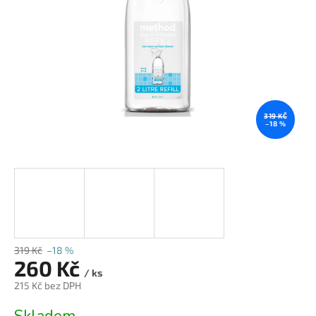
319 KČ
–18 %
319 Kč
–18 %
260 Kč
/ ks
215 Kč bez DPH
Měrná