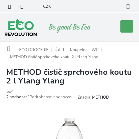
Přejít
CZK
na
obsah
Nákupní
košík
Domů
ECO DROGERIE
Úklid
Koupelna a WC
METHOD čistič sprchového koutu 2 l Ylang Ylang
METHOD čistič sprchového koutu
2 l Ylang Ylang
584
Průměrné
2 hodnocení
Podrobnosti hodnocení
Značka:
METHOD
hodnocení
produktu
je
5,0
z
5
hvězdiček.