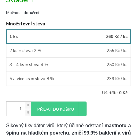
Skladem
cena:
Možnosti doručení
Množstevní sleva
1 ks
260 Kč
/ ks
2 ks = sleva 2 %
255 Kč
/ ks
3 - 4 ks = sleva 4 %
250 Kč
/ ks
5 a více ks = sleva 8 %
239 Kč
/ ks
Ušetříte
0 Kč
PŘIDAT DO KOŠÍKU
Šikovný likvidátor virů, který účinně odstraní
mastnotu a
špínu na hladkém povrchu, zničí
99,9% bakterií a virů