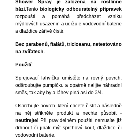
Shower Spray je založena
na rostlinné
bázi
.Tento
biologicky odbouratelný přípravek
rozpouští a pomáhá předcházet vzniku
mýdlových usazenin a udržuje vodovodní baterie
a dlaždice zářivě čisté.
B
ez paraben
ů, ftal
át
ů, triclosanu
,
netestov
á
no
na zv
í
řatech
.
Použití:
Sprejovací lahvičku umístěte na rovný povrch,
odšroubujte pumpičku a opatrně nalijte náhradní
směs, tak aby byla láhev plná asi do 3/4.
Osprchujte povrch, který chcete čistit a následně
na něj stříkněte produkt a nechte působit -
neutírejte
! Při pravidelném použití nemusíte již
drhnout či jinak mýt sprchový kout, dlaždice či
vodovodní baterie.