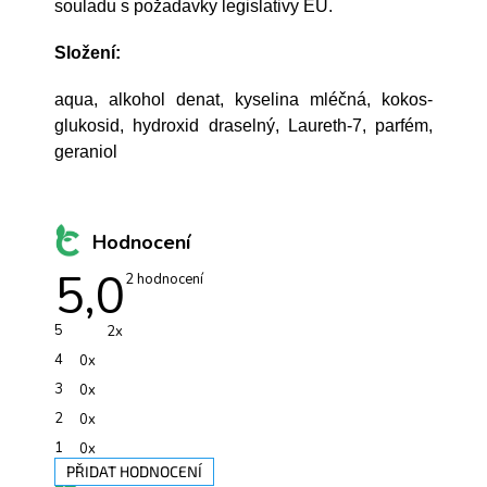
souladu s požadavky legislativy EU.
Složení:
aqua, alkohol denat, kyselina mléčná, kokos-
glukosid, hydroxid draselný, Laureth-7, parfém,
geraniol
Hodnocení
5,0
Průměrné
2 hodnocení
hodnocení
produktu
je
5
2x
5,0
z
4
0x
5
hvězdiček.
3
0x
2
0x
1
0x
PŘIDAT HODNOCENÍ