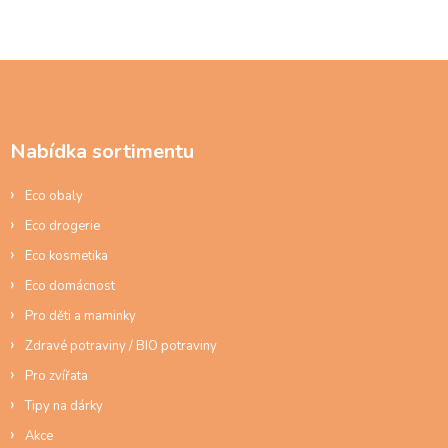
Z
á
p
a
Nabídka sortimentu
t
í
Eco obaly
Eco drogerie
Eco kosmetika
Eco domácnost
Pro děti a maminky
Zdravé potraviny / BIO potraviny
Pro zvířata
Tipy na dárky
Akce