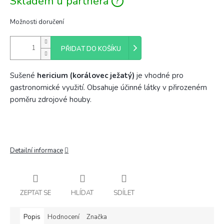
Skladem u partnera
cena:
Možnosti doručení
PŘIDAT DO KOŠÍKU
Sušené
hericium (korálovec ježatý)
je vhodné pro
gastronomické využití. Obsahuje účinné látky v přirozeném
poměru zdrojové houby.
Detailní informace
ZEPTAT SE
HLÍDAT
SDÍLET
Popis
Hodnocení
Značka