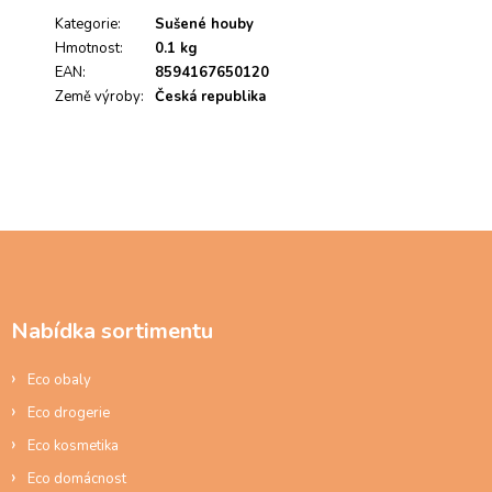
Kategorie
:
Sušené houby
Hmotnost
:
0.1 kg
EAN
:
8594167650120
Země výroby
:
Česká republika
Z
á
p
a
Nabídka sortimentu
t
í
Eco obaly
Eco drogerie
Eco kosmetika
Eco domácnost