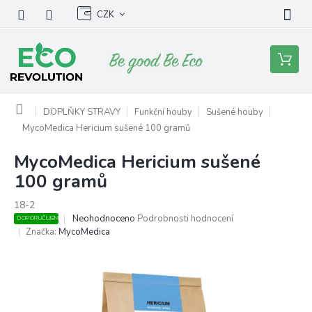
Přejít
CZK
na
obsah
Nákupní
košík
Domů
DOPLŇKY STRAVY
Funkční houby
Sušené houby
MycoMedica Hericium sušené 100 gramů
MycoMedica Hericium sušené
100 gramů
18-2
Průměrné
Neohodnoceno
Podrobnosti hodnocení
DOPORUČUJEME
hodnocení
Značka:
MycoMedica
produktu
je
0,0
z
5
hvězdiček.