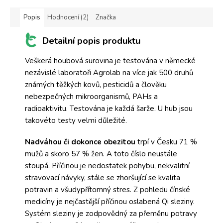
Popis
Hodnocení (2)
Značka
Detailní popis produktu
Veškerá houbová surovina je testována v německé
nezávislé laboratoři Agrolab na více jak 500 druhů
známých těžkých kovů, pesticidů a člověku
nebezpečných mikroorganismů, PAHs a
radioaktivitu. Testována je každá šarže. U hub jsou
takovéto testy velmi důležité.
Nadváhou či dokonce obezitou
trpí v Česku 71 %
mužů a skoro 57 % žen. A toto číslo neustále
stoupá. Příčinou je nedostatek pohybu, nekvalitní
stravovací návyky, stále se zhoršující se kvalita
potravin a všudypřítomný stres. Z pohledu čínské
medicíny je nejčastější příčinou oslabená Qi sleziny.
Systém sleziny je zodpovědný za přeměnu potravy