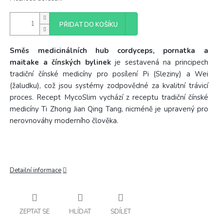
PŘIDAT DO KOŠÍKU
Směs medicinálních hub cordyceps, pornatka a
maitake a čínských bylinek
je sestavená na principech
tradiční čínské medicíny pro posílení Pi (Sleziny) a Wei
(žaludku), což jsou systémy zodpovědné za kvalitní trávicí
proces. Recept MycoSlim vychází z receptu tradiční čínské
medicíny Ti Zhong Jian Qing Tang, nicméně je upravený pro
nerovnováhy moderního člověka.
Detailní informace
ZEPTAT SE
HLÍDAT
SDÍLET