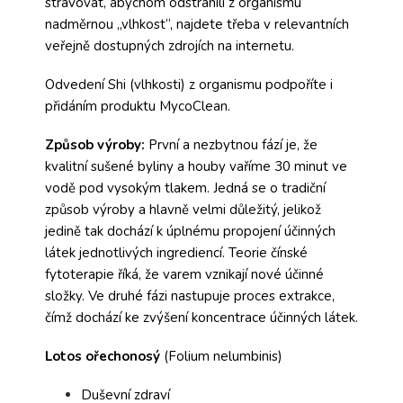
stravovat, abychom odstranili z organismu
nadměrnou „vlhkost“, najdete třeba v relevantních
veřejně dostupných zdrojích na internetu.
Odvedení Shi (vlhkosti) z organismu podpoříte i
přidáním produktu MycoClean.
Způsob výroby:
První a nezbytnou fází je, že
kvalitní sušené byliny a houby vaříme 30 minut ve
vodě pod vysokým tlakem. Jedná se o tradiční
způsob výroby a hlavně velmi důležitý, jelikož
jedině tak dochází k úplnému propojení účinných
látek jednotlivých ingrediencí. Teorie čínské
fytoterapie říká, že varem vznikají nové účinné
složky. Ve druhé fázi nastupuje proces extrakce,
čímž dochází ke zvýšení koncentrace účinných látek.
Lotos ořechonosý
(Folium nelumbinis)
Duševní zdraví