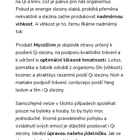
na Qi a krev, což je palivo pro náš organismus.
Pokud je energie sleziny slabá, probíhá přeměna
nekvalitně a slezina začne produkovat
nadměrnou
vlhkost
. A vlhkost je to, čemu říkáme nadměrný
tuk.
Produkt
MycoSlim
je doplněk stravy určený k
posílení Qi sleziny, na podporu kvalitního trávení a
k udržení si
optimální tělesné hmotnosti
. Lotos,
pornatka a žabník odvádí z organismu Shi (vlhkost),
kozinec a atraktilys razantně posílí Qi sleziny, hloh a
maitake podpoří trávení, cordyceps posílí Yang
ledvin a tím i Qi sleziny.
Samozřejmě nelze v těchto případech spoléhat
pouze na bylinky a houby, to by bylo moc
jednoduché. Kromě pravidelného pohybu a
ovládnutí svých emocí je důležité posilovat i Qi
sleziny. Ideální
úpravou našeho jídelníčku
. Jak se