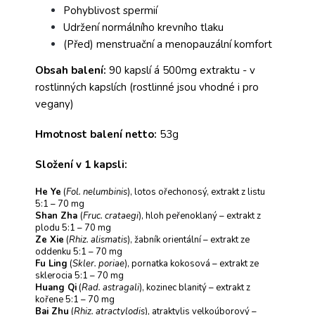
Pohyblivost spermií
Udržení normálního krevního tlaku
(Před) menstruační a menopauzální komfort
Obsah balení:
90 kapslí á 500mg extraktu - v
rostlinných kapslích (rostlinné jsou vhodné i pro
vegany)
Hmotnost balení netto:
53g
Složení v 1 kapsli:
He Ye
(
Fol. nelumbinis
), lotos ořechonosý, extrakt z listu
5:1 – 70 mg
Shan Zha
(
Fruc. crataegi
), hloh peřenoklaný – extrakt z
plodu 5:1 – 70 mg
Ze Xie
(
Rhiz. alismatis
), žabník orientální – extrakt ze
oddenku 5:1 – 70 mg
Fu Ling
(
Skler. poriae
), pornatka kokosová – extrakt ze
sklerocia 5:1 – 70 mg
Huang Qi
(
Rad. astragali
), kozinec blanitý – extrakt z
kořene 5:1 – 70 mg
Bai Zhu
(
Rhiz. atractylodis
), atraktylis velkoúborový –