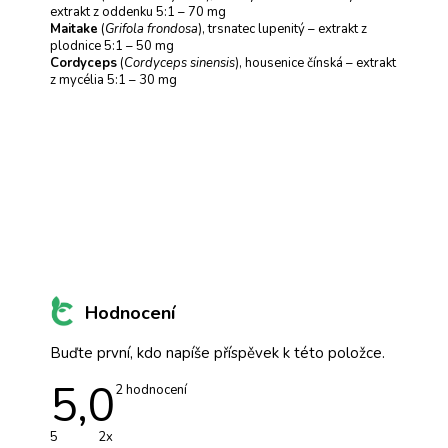
extrakt z oddenku 5:1 – 70 mg
Maitake
(
Grifola frondosa
), trsnatec lupenitý – extrakt z
plodnice 5:1 – 50 mg
Cordyceps
(
Cordyceps sinensis
), housenice čínská – extrakt
z mycélia 5:1 – 30 mg
Hodnocení
Buďte první, kdo napíše příspěvek k této položce.
5,0
Průměrné
2 hodnocení
hodnocení
produktu
je
5
2x
5,0