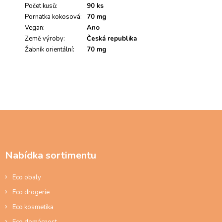
Počet kusů
:
90 ks
Pornatka kokosová
:
70 mg
Vegan
:
Ano
Země výroby
:
Česká republika
Žabník orientální
:
70 mg
Z
á
p
a
Nabídka sortimentu
t
í
Eco obaly
Eco drogerie
Eco kosmetika
Eco domácnost