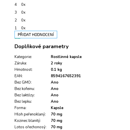
z
4
0x
5
hvězdiček.
3
0x
2
0x
1
0x
PŘIDAT HODNOCENÍ
V
Doplňkové parametry
ý
p
i
Kategorie
:
Rostlinné kapsle
s
Záruka
:
2 roky
h
Hmotnost
:
0.1 kg
o
EAN
:
8594167652391
d
Bez GMO
:
Ano
n
Bez kofeinu
:
Ano
o
Bez laktózy
c
:
Ano
e
Bez lepku
:
Ano
n
Forma
:
Kapsle
í
Hloh peřenoklaný
:
70 mg
Kozinec blanitý
:
70 mg
Lotos ořechonosý
:
70 mg