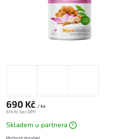
690 Kč
/ ks
616 Kč bez DPH
Měrná
Skladem u partnera
cena:
Možnosti doručení