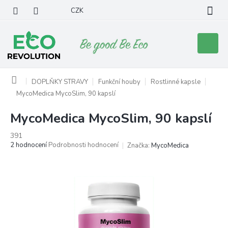
Přejít
CZK
na
obsah
Nákupní
košík
Domů
DOPLŇKY STRAVY
Funkční houby
Rostlinné kapsle
MycoMedica MycoSlim, 90 kapslí
MycoMedica MycoSlim, 90 kapslí
391
Průměrné
2 hodnocení
Podrobnosti hodnocení
Značka:
MycoMedica
hodnocení
produktu
je
5,0
z
5
hvězdiček.