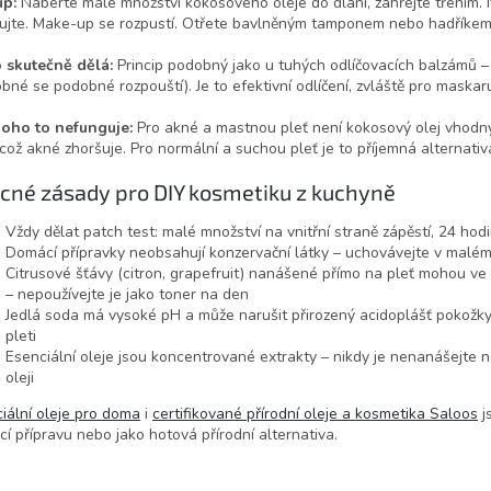
up:
Naberte malé množství kokosového oleje do dlaní, zahřejte třením. N
ujte. Make-up se rozpustí. Otřete bavlněným tamponem nebo hadříkem
o skutečně dělá:
Princip podobný jako u tuhých odlíčovacích balzámů –
bné se podobné rozpouští). Je to efektivní odlíčení, zvláště pro maskar
koho to nefunguje:
Pro akné a mastnou pleť není kokosový olej vhod
 což akné zhoršuje. Pro normální a suchou pleť je to příjemná alternativ
cné zásady pro DIY kosmetiku z kuchyně
Vždy dělat patch test: malé množství na vnitřní straně zápěstí, 24 hod
Domácí přípravky neobsahují konzervační látky – uchovávejte v malém
Citrusové šťávy (citron, grapefruit) nanášené přímo na pleť mohou ve 
– nepoužívejte je jako toner na den
Jedlá soda má vysoké pH a může narušit přirozený acidoplášť pokožky ob
pleti
Esenciální oleje jsou koncentrované extrakty – nikdy je nenanášejte 
oleji
iální oleje pro doma
i
certifikované přírodní oleje a kosmetika Saloos
j
í přípravu nebo jako hotová přírodní alternativa.