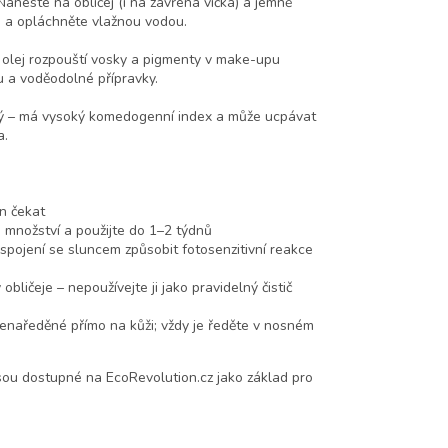
aneste na obličej (i na zavřená víčka) a jemně
 a opláchněte vlažnou vodou.
 olej rozpouští vosky a pigmenty v make-upu
u a voděodolné přípravky.
ný – má vysoký komedogenní index a může ucpávat
a.
in čekat
 množství a použijte do 1–2 týdnů
spojení se sluncem způsobit fotosenzitivní reakce
ličeje – nepoužívejte ji jako pravidelný čistič
nenaředěné přímo na kůži; vždy je ředěte v nosném
sou dostupné na EcoRevolution.cz jako základ pro