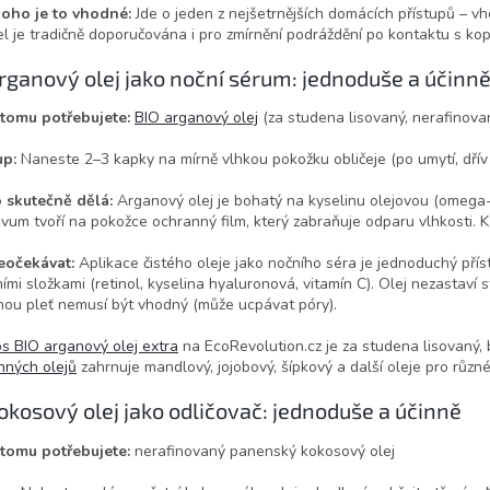
koho je to vhodné:
Jde o jeden z nejšetrnějších domácích přístupů – vh
l je tradičně doporučována i pro zmírnění podráždění po kontaktu s ko
Arganový olej jako noční sérum: jednoduše a účinn
 tomu potřebujete:
BIO arganový olej
(za studena lisovaný, nerafinova
up:
Naneste 2–3 kapky na mírně vlhkou pokožku obličeje (po umytí, dřív
o skutečně dělá:
Arganový olej je bohatý na kyselinu olejovou (omega-9
ivum tvoří na pokožce ochranný film, který zabraňuje odparu vlhkosti. 
eočekávat:
Aplikace čistého oleje jako nočního séra je jednoduchý pří
ními složkami (retinol, kyselina hyaluronová, vitamín C). Olej nezastaví 
ou pleť nemusí být vhodný (může ucpávat póry).
s BIO arganový olej extra
na EcoRevolution.cz je za studena lisovaný,
inných olejů
zahrnuje mandlový, jojobový, šípkový a další oleje pro různé 
Kokosový olej jako odličovač: jednoduše a účinně
 tomu potřebujete:
nerafinovaný panenský kokosový olej