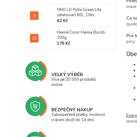
Post
masír
FINO LD Pytle Green Life
zatahovací 60L, 10ks
Co t
62 Kč
(podo
Henné Color Henna Bordó,
Pro 
100g
póry,
176 Kč
Obe
VELKÝ VÝBĚR
Více jak 20 000 produktů
online
BEZPEČNÝ NÁKUP
Zabezpečené platby, možnost
Esenc
vrácení zboží do 14 dnů
domác