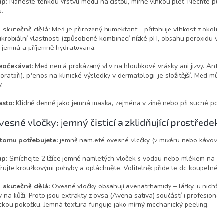
up:
Naneste tenkou vrstvu medu na čistou, mírně vlhkou pleť. Nechte p
.
o skutečně dělá:
Med je přirozený humektant – přitahuje vlhkost z oko
ikrobiální vlastnosti (způsobené kombinací nízké pH, obsahu peroxidu 
jemná a příjemně hydratovaná.
eočekávat:
Med nemá prokázaný vliv na hloubkové vrásky ani jizvy. Ant
boratoři), přenos na klinické výsledky v dermatologii je složitější. Med m
y.
asto:
Klidně denně jako jemná maska, zejména v zimě nebo při suché p
vesné vločky: jemný čisticí a zklidňující prostřede
 tomu potřebujete:
jemně namleté ovesné vločky (v mixéru nebo kávo
up:
Smíchejte 2 lžíce jemně namletých vloček s vodou nebo mlékem na 
rujte kroužkovými pohyby a opláchněte. Volitelně: přidejte do koupelné v
o skutečně dělá:
Ovesné vločky obsahují avenatrhamidy – látky, u nichž
y na kůži. Proto jsou extrakty z ovsa (Avena sativa) součástí i profesio
ckou pokožku. Jemná textura funguje jako mírný mechanický peeling.