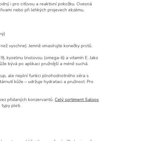
odný i pro citlivou a reaktivní pokožku. Ovesná
přivami nebo při lehkých projevech ekzému.
ě
ný)
 než vyschne). Jemně vmasírujte konečky prstů.
), kyselinu linolovou (omega-6) a vitamín E. Jako
Kůže bývá po aplikaci pružnější a méně suchá.
stup, ale neplní funkci plnohodnotného séra s
stárnutí kůže – udržuje hydrataci a pružnost. Pro
 bez přidaných konzervantů.
Celý sortiment Saloos
typy pleti.