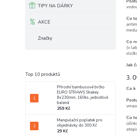
Post
TIPY NA DÁRKY
vodou
Co t
AKCE
antim
medu 
Značky
Co n
(v la
složk
Jak č
Top 10 produktů
3. O
Přírodní bambusové brčko
Co k
EURO STRAWS Shakey
8x230mm, 160ks, jednotlivě
Post
balená
vmasí
259 Kč
Co t
Manipulační poplatek pro
účink
objednávky do 300 Kč
atopi
29 Kč