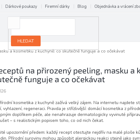
Dárkové poukazy
Firemní dárky
Blog
Objednávka a vrácení zb
HLEDAT
masku a kosmetiku z kuchyně: co skutečně funguje a co očekávat
receptů na přirozený peeling, masku a 
utečně funguje a co očekávat
026
řírodní kosmetika z kuchyně zažívá velký zájem. Na internetu najdete st
í, vyhlazení, regeneraci. Pravda je střízlivější: domácí kosmetika z pří
pným doplňkem péče, ale nenahrazuje dermatologicky vyvinuté přípravky
ušet – s realistickým popisem toho, co od nich čekat.
ité upozornění předem: každý recept otestujte nejdřív na malé ploše kůž
din. Přírodní suroviny mohou způsobit alergickou reakci stejně jako syn