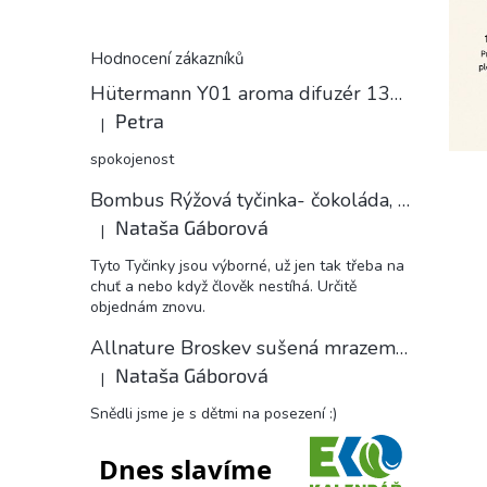
Hodnocení zákazníků
Hütermann Y01 aroma difuzér 130ml světlé dřevo - ultrazvukový, USB.
Petra
|
Hodnocení produktu je 5 z 5 hvězdiček.
spokojenost
Bombus Rýžová tyčinka- čokoláda, 18 g
Nataša Gáborová
|
Hodnocení produktu je 5 z 5 hvězdiček.
Tyto Tyčinky jsou výborné, už jen tak třeba na
chuť a nebo když člověk nestíhá. Určitě
objednám znovu.
Allnature Broskev sušená mrazem plátky, 15 g
Nataša Gáborová
|
Hodnocení produktu je 5 z 5 hvězdiček.
Snědli jsme je s dětmi na posezení :)