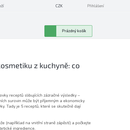
oží
CZK
Přihlášení
Nákupní
Prázdný košík
košík
kosmetiku z kuchyně: co
ovky receptů slibujících zázračné výsledky –
rodních surovin může být příjemným a ekonomicky
. Tady je 5 receptů, které se skutečně dají
e (například na vnitřní straně zápěstí) a počkejte
tetické ingredience.