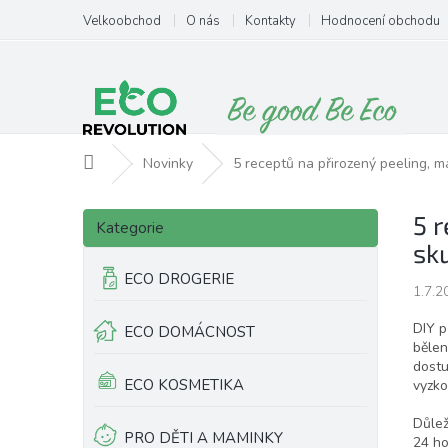
Přejít
Velkoobchod
O nás
Kontakty
Hodnocení obchodu
na
obsah
Domů
Novinky
5 receptů na přirozený peeling, 
P
Přeskočit
5 
o
Kategorie
kategorie
s
sk
t
ECO DROGERIE
r
1.7.2
a
DIY p
ECO DOMÁCNOST
n
bělen
n
dostu
í
ECO KOSMETIKA
vyzko
p
a
Důlež
PRO DĚTI A MAMINKY
24 ho
n