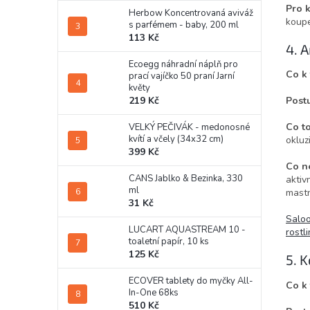
Pro 
Herbow Koncentrovaná aviváž
koupe
s parfémem - baby, 200 ml
113 Kč
4. 
Ecoegg náhradní náplň pro
Co k
prací vajíčko 50 praní Jarní
květy
219 Kč
Post
Co t
VELKÝ PEČIVÁK - medonosné
kvítí a včely (34x32 cm)
okluz
399 Kč
Co n
CANS Jablko & Bezinka, 330
aktiv
ml
mastn
31 Kč
Saloo
LUCART AQUASTREAM 10 -
rostl
toaletní papír, 10 ks
125 Kč
5. 
ECOVER tablety do myčky All-
Co k
In-One 68ks
510 Kč