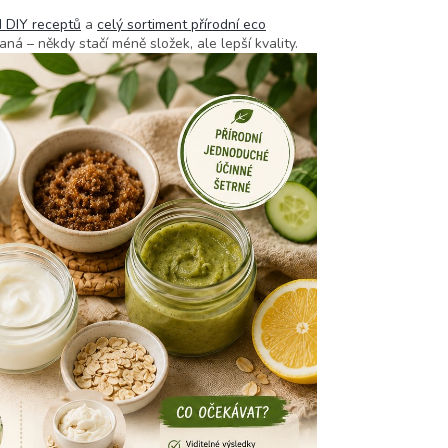
d DIY receptů
a
celý sortiment přírodní eco
ná – někdy stačí méně složek, ale lepší kvality.