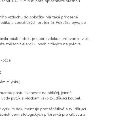
ůsobit 10–15 minut, poté opláchněte vlažnou
lního vzduchu do pokožky. Má také přirozené
vodíku a specifických proteinů). Pokožka bývá po
imikrobiální efekt je dobře zdokumentován in vitro
ůže způsobit alergii u osob citlivých na pylové
okožce.
k
vém mlýnku)
hustou pastu. Naneste na obličej, jemně
ody pytlík s vločkami jako zklidňující koupel.
 výzkum dokumentuje protizánětlivé a zklidňující
nálních dermatologických přípravků pro citlivou a