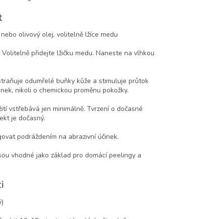
t
nebo olivový olej, volitelně lžíce medu
. Volitelně přidejte lžičku medu. Naneste na vlhkou
straňuje odumřelé buňky kůže a stimuluje průtok
inek, nikoli o chemickou proměnu pokožky.
ití vstřebává jen minimálně. Tvrzení o dočasné
ekt je dočasný.
agovat podráždením na abrazivní účinek.
jsou vhodné jako základ pro domácí peelingy a
i
ý)