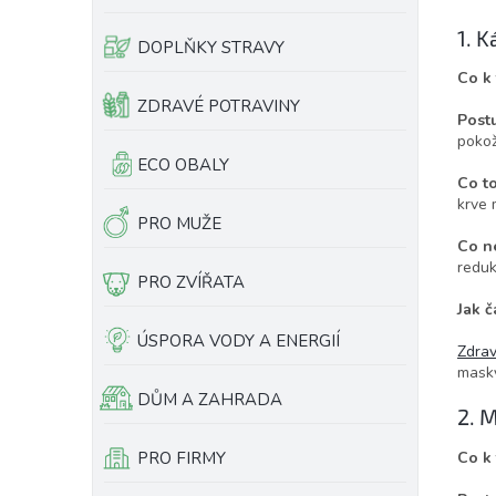
e
1. 
l
DOPLŇKY STRAVY
Co k
ZDRAVÉ POTRAVINY
Post
pokož
ECO OBALY
Co t
krve 
PRO MUŽE
Co n
reduk
PRO ZVÍŘATA
Jak č
ÚSPORA VODY A ENERGIÍ
Zdrav
masky
DŮM A ZAHRADA
2. 
PRO FIRMY
Co k