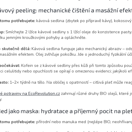
Kávový peeling: mechanické čištění a masážní efek
 tomu potřebujete:
kávová sedlina (zbytek po přípravě kávy), kokosový 
up:
Smíchejte 2 lžíce kávové sedliny s 1 lžící oleje do konzistence pasty
ku jemnými kroužkovými pohyby a opláchněte.
o skutečně dělá:
Kávová sedlina funguje jako mechanický abraziv – od
masážním efektem. Olej zvlhčuje pokožku. Jde o jednoduchý fyzikální úč
eočekávat:
Kofein se z kávové sedliny přes kůži při tomto způsobu použ
ci celulitidy nebo opuchlosti se opírají o omezenou evidenci; jakýkoli ef
asto:
1–2× týdně na tělo. Na obličej s opatrností – citlivá pleť může re
é potraviny na EcoRevolution.cz
zahrnují různé druhy BIO olejů, které 
.
Med jako maska: hydratace a příjemný pocit na plet
 tomu potřebujete:
přírodní nebo manuka med (nejlépe BIO, neohřívan