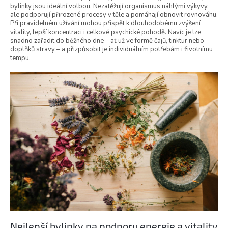
bylinky jsou ideální volbou. Nezatěžují organismus náhlými výkyvy,
ale podporují přirozené procesy v těle a pomáhají obnovit rovnováhu.
Při pravidelném užívání mohou přispět k dlouhodobému zvýšení
vitality, lepší koncentraci i celkové psychické pohodě. Navíc je lze
snadno zařadit do běžného dne – ať už ve formě čajů, tinktur nebo
doplňků stravy – a přizpůsobit je individuálním potřebám i životnímu
tempu.
Nejlepší bylinky na podporu energie a vitality