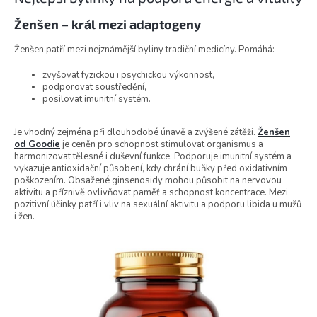
Ženšen – král mezi adaptogeny
Ženšen patří mezi nejznámější byliny tradiční medicíny. Pomáhá:
zvyšovat fyzickou i psychickou výkonnost,
podporovat soustředění,
posilovat imunitní systém.
Je vhodný zejména při dlouhodobé únavě a zvýšené zátěži.
Ženšen
od Goodie
je ceněn pro schopnost stimulovat organismus a
harmonizovat tělesné i duševní funkce. Podporuje imunitní systém a
vykazuje antioxidační působení, kdy chrání buňky před oxidativním
poškozením. Obsažené ginsenosidy mohou působit na nervovou
aktivitu a příznivě ovlivňovat paměť a schopnost koncentrace. Mezi
pozitivní účinky patří i vliv na sexuální aktivitu a podporu libida u mužů
i žen.