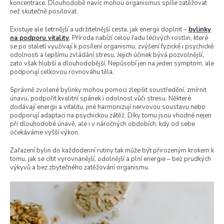
koncentrace. Dlouhodobě navíc mohou organismus spíše zatěžovat
než skutečně posilovat.
Existuje ale šetrnější a udržitelnější cesta, jak energii doplnit –
bylinky
na podporu vitality
. Příroda nabízí celou řadu léčivých rostlin, které
se po staletí využívají k posílení organismu, zvýšení fyzické i psychické
odolnosti a lepšímu zvládání stresu. Jejich účinek bývá pozvolnější,
zato však hlubší a dlouhodobější. Nepůsobí jen na jeden symptom, ale
podporují celkovou rovnováhu těla.
Správně zvolené bylinky mohou pomoci zlepšit soustředění, zmírnit
únavu, podpořit kvalitní spánek i odolnost vůči stresu. Některé
dodávají energii a vitalitu, jiné harmonizují nervovou soustavu nebo
podporují adaptaci na psychickou zátěž. Díky tomu jsou vhodné nejen
při dlouhodobé únavě, ale i v náročných obdobích, kdy od sebe
očekáváme vyšší výkon.
Zařazení bylin do každodenní rutiny tak může být přirozeným krokem k
tomu, jak se cítit vyrovnanější, odolnější a plní energie – bez prudkých
výkyvů a bez zbytečného zatěžování organismu.