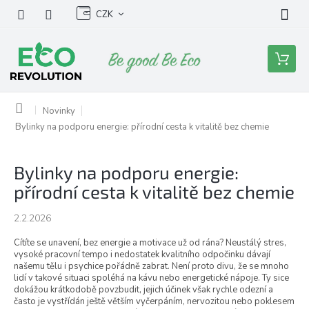
Přejít
CZK
na
obsah
Nákupní
košík
Domů
Novinky
Bylinky na podporu energie: přírodní cesta k vitalitě bez chemie
Bylinky na podporu energie:
přírodní cesta k vitalitě bez chemie
2.2.2026
Cítíte se unavení, bez energie a motivace už od rána? Neustálý stres,
vysoké pracovní tempo i nedostatek kvalitního odpočinku dávají
našemu tělu i psychice pořádně zabrat. Není proto divu, že se mnoho
lidí v takové situaci spoléhá na kávu nebo energetické nápoje. Ty sice
dokážou krátkodobě povzbudit, jejich účinek však rychle odezní a
často je vystřídán ještě větším vyčerpáním, nervozitou nebo poklesem