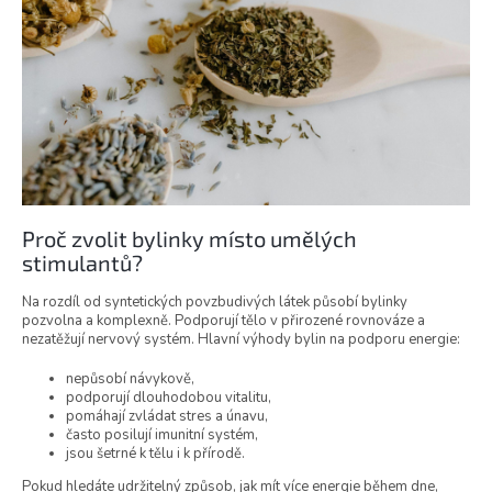
Proč zvolit bylinky místo umělých
stimulantů?
Na rozdíl od syntetických povzbudivých látek působí bylinky
pozvolna a komplexně. Podporují tělo v přirozené rovnováze a
nezatěžují nervový systém. Hlavní výhody bylin na podporu energie:
nepůsobí návykově,
podporují dlouhodobou vitalitu,
pomáhají zvládat stres a únavu,
často posilují imunitní systém,
jsou šetrné k tělu i k přírodě.
Pokud hledáte udržitelný způsob, jak mít více energie během dne,