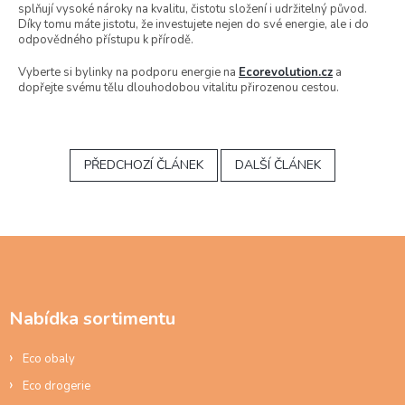
splňují vysoké nároky na kvalitu, čistotu složení i udržitelný původ.
Díky tomu máte jistotu, že investujete nejen do své energie, ale i do
odpovědného přístupu k přírodě.
Vyberte si bylinky na podporu energie na
Ecorevolution.cz
a
dopřejte svému tělu dlouhodobou vitalitu přirozenou cestou.
PŘEDCHOZÍ ČLÁNEK
DALŠÍ ČLÁNEK
Z
á
p
a
Nabídka sortimentu
t
í
Eco obaly
Eco drogerie