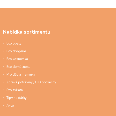
á
d
Z
a
á
c
p
í
a
p
Nabídka sortimentu
t
r
í
v
Eco obaly
k
y
Eco drogerie
v
ý
Eco kosmetika
p
Eco domácnost
i
s
Pro děti a maminky
u
Zdravé potraviny / BIO potraviny
Pro zvířata
Tipy na dárky
Akce