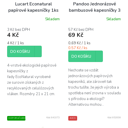
o
Lucart Econatural
Pandoo Jednorázové
d
papírové kapesníčky 1ks
bambusové kapesníčky 3
u
vrstvé 100 ks
Skladem
Skladem
k
Průměrné
hodnocení
t
produktu
3 Kč bez DPH
57 Kč bez DPH
ů
4 Kč
69 Kč
je
5,0
Měrná
Měrná
4 Kč / 1 ks
0,69 Kč / 1 ks
z
cena:
cena:
0.57 Kč / ks
5
DO KOŠÍKU
hvězdiček.
DO KOŠÍKU
4-vrstvé ekologické papírové
Nechcete se vzdát
kapesníčky z
jednorázových papírových
řady EcoNatural vyrobené
kapesníků, ale zároveň tak
ze surovin získaných z
trochu tušíte, že jejich výroba a
recyklovaných celulózových
spotřeba není zrovna v souladu
vláken. Rozměry 21 x 21 cm.
s přírodou a ekologií?
Alternativou mohou...
Kód:
841073
Kód:
853008
DOPORUČUJEME
AKCE