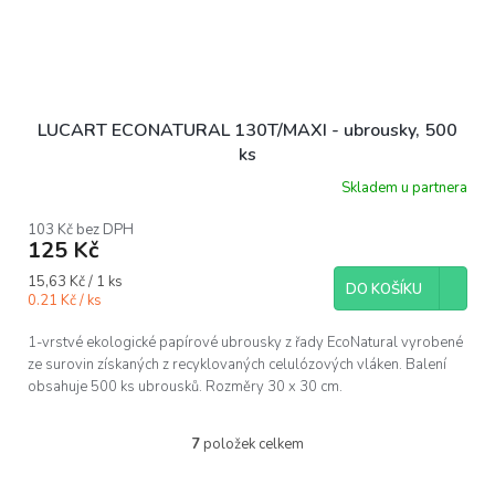
LUCART ECONATURAL 130T/MAXI - ubrousky, 500
ks
Skladem u partnera
103 Kč bez DPH
125 Kč
Měrná
15,63 Kč / 1 ks
DO KOŠÍKU
cena:
0.21 Kč / ks
1-vrstvé ekologické papírové ubrousky z řady EcoNatural vyrobené
ze surovin získaných z recyklovaných celulózových vláken. Balení
obsahuje 500 ks ubrousků. Rozměry 30 x 30 cm.
7
položek celkem
O
v
l