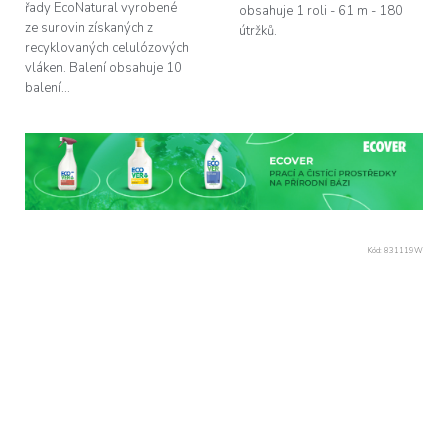
řady EcoNatural vyrobené
obsahuje 1 roli - 61 m - 180
ze surovin získaných z
útržků.
recyklovaných celulózových
vláken. Balení obsahuje 10
balení...
Kód:
831119W