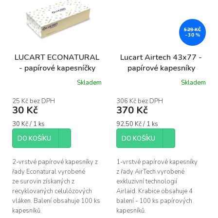
529 KČ
–30 %
LUCART ECONATURAL
Lucart Airtech 43x77 -
- papírové kapesníčky
papírové kapesníky
Skladem
Skladem
Průměrné
hodnocení
produktu
25 Kč bez DPH
306 Kč bez DPH
30 Kč
370 Kč
je
5,0
Měrná
Měrná
30 Kč / 1 ks
92,50 Kč / 1 ks
z
cena:
cena:
5
DO KOŠÍKU
DO KOŠÍKU
hvězdiček.
2-vrstvé papírové kapesníky z
1-vrstvé papírové kapesníky
řady Econatural vyrobené
z řady AirTech vyrobené
ze surovin získaných z
exkluzivní technologií
recyklovaných celulózových
Airlaid. Krabice obsahuje 4
vláken. Balení obsahuje 100 ks
balení - 100 ks papírových
kapesníků.
kapesníků.