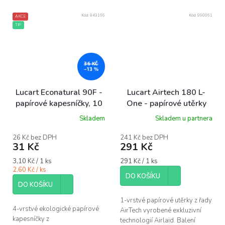
Kód:
843166
Kód:
990061
AKCE
TIP
36 KČ
–13 %
Lucart Econatural 90F -
Lucart Airtech 180 L-
papírové kapesníčky, 10
One - papírové utěrky
ks
Skladem
Skladem u partnera
Průměrné
hodnocení
produktu
26 Kč bez DPH
241 Kč bez DPH
31 Kč
291 Kč
je
5,0
Měrná
Měrná
3,10 Kč / 1 ks
291 Kč / 1 ks
z
cena:
cena:
2.60 Kč / ks
5
DO KOŠÍKU
hvězdiček.
DO KOŠÍKU
1-vrstvé papírové utěrky z řady
4-vrstvé ekologické papírové
AirTech vyrobené exkluzivní
kapesníčky z
technologií Airlaid. Balení