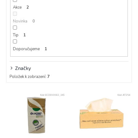
k
Akce
2
t
ů
Novinka
0
Tip
1
Doporučujeme
1
Značky
Položek k zobrazení:
7
V
Kód:
ECO990082_1KS
Kód:
AT254
ý
p
i
s
p
r