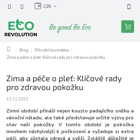
Přejít
CZK
na
obsah
Nákupní
košík
Domů
Blog
Přírodní kosmetika
Zima a péče o pleť: Klíčové rady pro zdravou pokožku
Zima a péče o pleť: Klíčové rady
pro zdravou pokožku
13.11.2023
Zimní období přináší nejen kouzlo padajícího sněhu a
vánoční náladu, ale také představuje určité výzvy pro
stav naší pokožky. V tomto období je pokožka
mnohem náchylnější k poškození a vyžaduje si extra
péči, aby zůstala zdravá a svěží. Zvláště důležité je