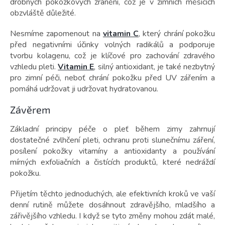
drobných pokožkových zranění, což je v zimních měsících
obzvláště důležité.
Nesmíme zapomenout na
vitamin C
, který chrání pokožku
před negativními účinky volných radikálů a podporuje
tvorbu kolagenu, což je klíčové pro zachování zdravého
vzhledu pleti.
Vitamin E
, silný antioxidant, je také nezbytný
pro zimní péči, neboť chrání pokožku před UV zářením a
pomáhá udržovat ji udržovat hydratovanou.
Závěrem
Základní principy péče o pleť během zimy zahrnují
dostatečné zvlhčení pleti, ochranu proti slunečnímu záření,
posílení pokožky vitamíny a antioxidanty a používání
mírných exfoliačních a čistících produktů, které nedráždí
pokožku.
Přijetím těchto jednoduchých, ale efektivních kroků ve vaší
denní rutině můžete dosáhnout zdravějšího, mladšího a
zářivějšího vzhledu. I když se tyto změny mohou zdát malé,