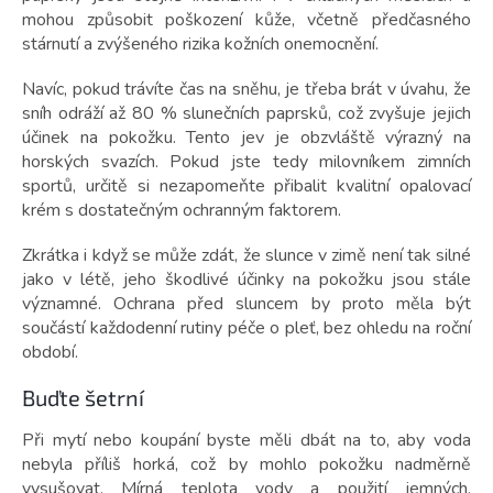
mohou způsobit poškození kůže, včetně předčasného
stárnutí a zvýšeného rizika kožních onemocnění.
Navíc, pokud trávíte čas na sněhu, je třeba brát v úvahu, že
sníh odráží až 80 % slunečních paprsků, což zvyšuje jejich
účinek na pokožku. Tento jev je obzvláště výrazný na
horských svazích. Pokud jste tedy milovníkem zimních
sportů, určitě si nezapomeňte přibalit kvalitní opalovací
krém s dostatečným ochranným faktorem.
Zkrátka i když se může zdát, že slunce v zimě není tak silné
jako v létě, jeho škodlivé účinky na pokožku jsou stále
významné. Ochrana před sluncem by proto měla být
součástí každodenní rutiny péče o pleť, bez ohledu na roční
období.
Buďte šetrní
Při mytí nebo koupání byste měli dbát na to, aby voda
nebyla příliš horká, což by mohlo pokožku nadměrně
vysušovat. Mírná teplota vody a použití jemných,