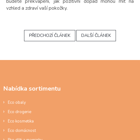
budete překvapeni, jak pozitivní dopad mohou mít na
vzhled a zdraví vaší pokožky.
PŘEDCHOZÍ ČLÁNEK
DALŠÍ ČLÁNEK
Z
á
p
a
Nabídka sortimentu
t
í
Eco obaly
Eco drogerie
Eco kosmetika
Eco domácnost
Pro děti a maminky