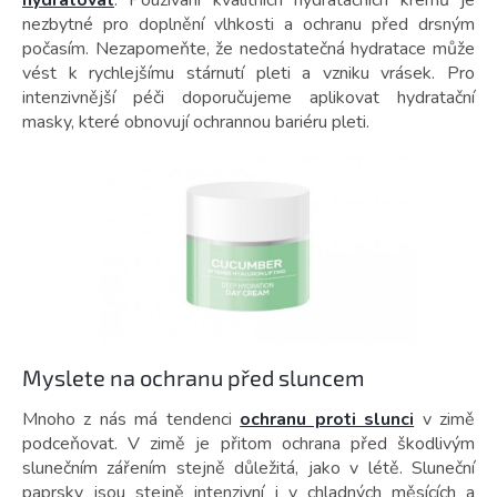
hydratovat
. Používání kvalitních hydratačních krémů je
nezbytné pro doplnění vlhkosti a ochranu před drsným
počasím. Nezapomeňte, že nedostatečná hydratace může
vést k rychlejšímu stárnutí pleti a vzniku vrásek. Pro
intenzivnější péči doporučujeme aplikovat hydratační
masky, které obnovují ochrannou bariéru pleti.
Myslete na ochranu před sluncem
Mnoho z nás má tendenci
ochranu proti slunci
v zimě
podceňovat. V zimě je přitom ochrana před škodlivým
slunečním zářením stejně důležitá, jako v létě. Sluneční
paprsky jsou stejně intenzivní i v chladných měsících a