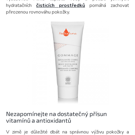
hydratačních
čisticích prostředků
pomáhá zachovat
přirozenou rovnováhu pokožky.
Nezapomínejte na dostatečný přísun
vitamínů a antioxidantů
V zimě je důležité dbát na správnou výživu pokožky a