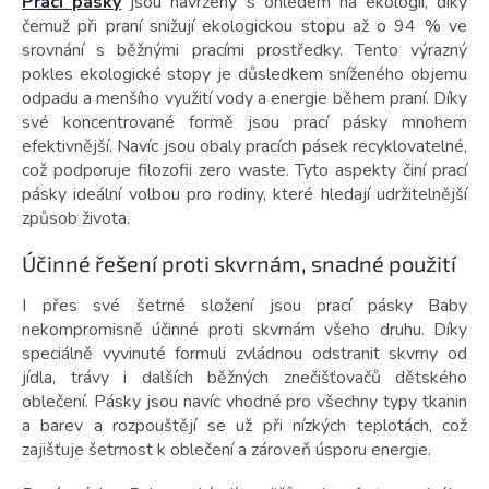
Prací pásky
jsou navrženy s ohledem na ekologii, díky
čemuž při praní snižují ekologickou stopu až o 94 % ve
srovnání s běžnými pracími prostředky. Tento výrazný
pokles ekologické stopy je důsledkem sníženého objemu
odpadu a menšího využití vody a energie během praní. Díky
své koncentrované formě jsou prací pásky mnohem
efektivnější. Navíc jsou obaly pracích pásek recyklovatelné,
což podporuje filozofii zero waste. Tyto aspekty činí prací
pásky ideální volbou pro rodiny, které hledají udržitelnější
způsob života.
Účinné řešení proti skvrnám, snadné použití
I přes své šetrné složení jsou prací pásky Baby
nekompromisně účinné proti skvrnám všeho druhu. Díky
speciálně vyvinuté formuli zvládnou odstranit skvrny od
jídla, trávy i dalších běžných znečišťovačů dětského
oblečení. Pásky jsou navíc vhodné pro všechny typy tkanin
a barev a rozpouštějí se už při nízkých teplotách, což
zajišťuje šetrnost k oblečení a zároveň úsporu energie.