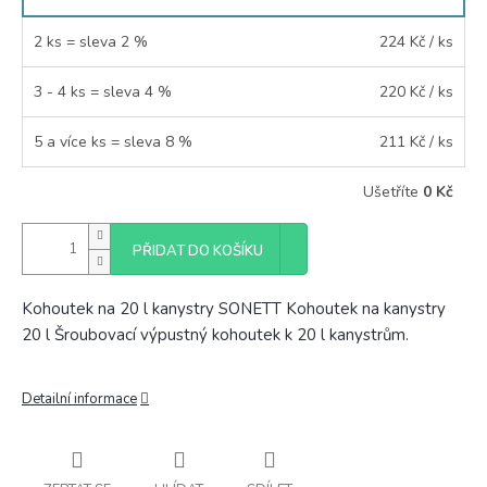
2 ks = sleva 2 %
224 Kč
/ ks
3 - 4 ks = sleva 4 %
220 Kč
/ ks
5 a více ks = sleva 8 %
211 Kč
/ ks
Ušetříte
0 Kč
PŘIDAT DO KOŠÍKU
Kohoutek na 20 l kanystry SONETT Kohoutek na kanystry
20 l Šroubovací výpustný kohoutek k 20 l kanystrům.
Detailní informace