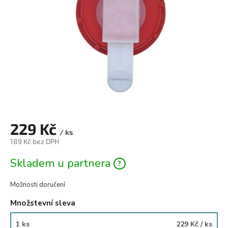
229 Kč
/ ks
189 Kč bez DPH
Měrná
Skladem u partnera
cena:
Možnosti doručení
Množstevní sleva
1 ks
229 Kč
/ ks