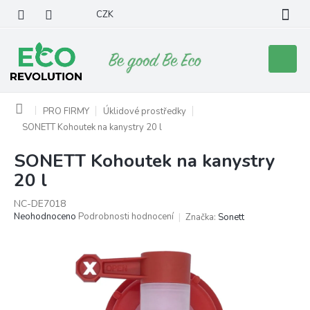
Přejít
CZK
na
obsah
Nákupní
košík
Domů
PRO FIRMY
Úklidové prostředky
SONETT Kohoutek na kanystry 20 l
SONETT Kohoutek na kanystry
20 l
NC-DE7018
Průměrné
Neohodnoceno
Podrobnosti hodnocení
Značka:
Sonett
hodnocení
produktu
je
0,0
z
5
hvězdiček.