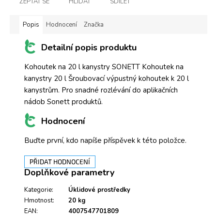
ZEPTAT SE
HLÍDAT
SDÍLET
Popis
Hodnocení
Značka
Detailní popis produktu
Kohoutek na 20 l kanystry SONETT Kohoutek na
kanystry 20 l Šroubovací výpustný kohoutek k 20 l
kanystrům. Pro snadné rozlévání do aplikačních
nádob Sonett produktů.
Hodnocení
Buďte první, kdo napíše příspěvek k této položce.
PŘIDAT HODNOCENÍ
Doplňkové parametry
Kategorie
:
Úklidové prostředky
Hmotnost
:
20 kg
EAN
:
4007547701809