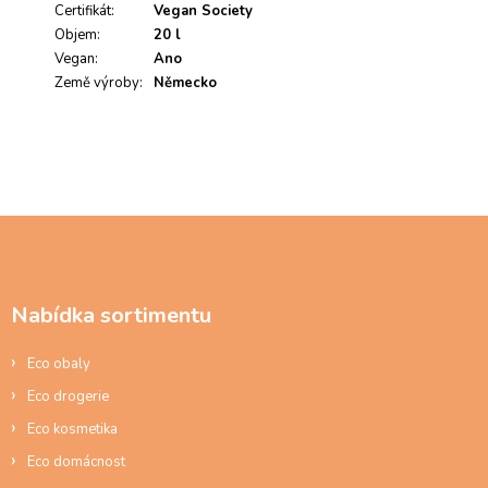
Certifikát
:
Vegan Society
Objem
:
20 l
Vegan
:
Ano
Země výroby
:
Německo
Z
á
p
a
Nabídka sortimentu
t
í
Eco obaly
Eco drogerie
Eco kosmetika
Eco domácnost