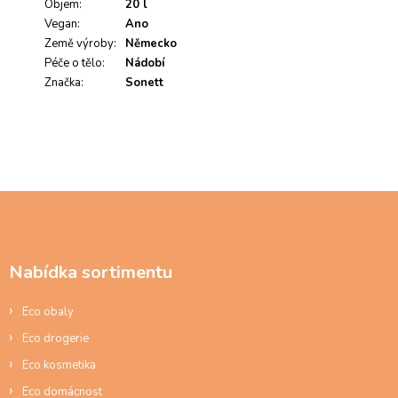
Objem
:
20 l
o
Vegan
c
:
Ano
e
Země výroby
:
Německo
n
Péče o tělo
:
Nádobí
í
Značka
:
Sonett
Z
á
p
a
Nabídka sortimentu
t
í
Eco obaly
Eco drogerie
Eco kosmetika
Eco domácnost