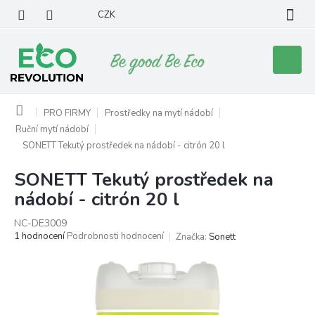
Přejít
CZK
na
obsah
Nákupní
košík
Domů
PRO FIRMY
Prostředky na mytí nádobí
Ruční mytí nádobí
SONETT Tekutý prostředek na nádobí - citrón 20 l
SONETT Tekutý prostředek na
nádobí - citrón 20 l
NC-DE3009
Průměrné
1 hodnocení
Podrobnosti hodnocení
Značka:
Sonett
hodnocení
produktu
je
5,0
z
5