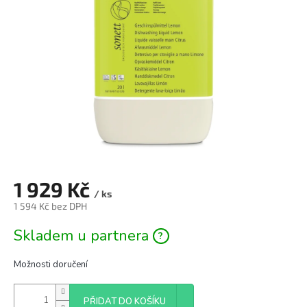
hvězdiček.
1 929 Kč
/ ks
1 594 Kč bez DPH
Měrná
Skladem u partnera
cena:
Možnosti doručení
PŘIDAT DO KOŠÍKU