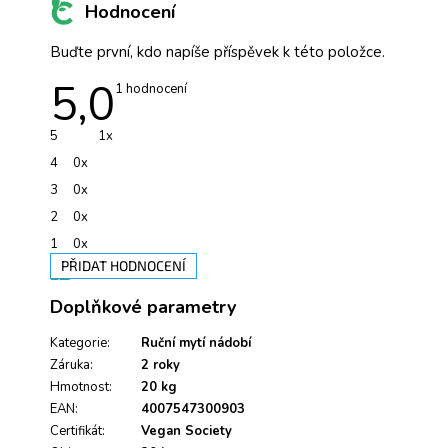
Hodnocení
Buďte první, kdo napíše příspěvek k této položce.
5,0
Průměrné
1 hodnocení
hodnocení
produktu
je
5
1x
5,0
z
4
0x
5
hvězdiček.
3
0x
2
0x
1
0x
PŘIDAT HODNOCENÍ
V
Doplňkové parametry
ý
p
i
Kategorie
:
Ruční mytí nádobí
s
Záruka
:
2 roky
h
Hmotnost
:
20 kg
o
EAN
:
4007547300903
d
Certifikát
:
Vegan Society
n