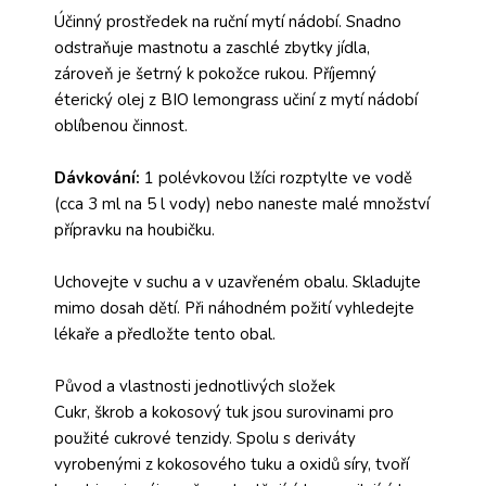
Účinný prostředek na ruční mytí nádobí. Snadno
odstraňuje mastnotu a zaschlé zbytky jídla,
zároveň je šetrný k pokožce rukou. Příjemný
éterický olej z BIO lemongrass učiní z mytí nádobí
oblíbenou činnost.
Dávkování:
1 polévkovou lžíci rozptylte ve vodě
(cca 3 ml na 5 l vody) nebo naneste malé množství
přípravku na houbičku.
Uchovejte v suchu a v uzavřeném obalu. Skladujte
mimo dosah dětí. Při náhodném požití vyhledejte
lékaře a předložte tento obal.
Původ a vlastnosti jednotlivých složek
Cukr, škrob a kokosový tuk jsou surovinami pro
použité cukrové tenzidy. Spolu s deriváty
vyrobenými z kokosového tuku a oxidů síry, tvoří