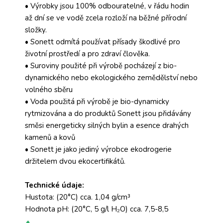
• Výrobky jsou 100% odbouratelné, v řádu hodin
až dní se ve vodě zcela rozloží na běžné přírodní
složky.
• Sonett odmítá používat přísady škodlivé pro
životní prostředí a pro zdraví člověka.
• Suroviny použité při výrobě pocházejí z bio-
dynamického nebo ekologického zemědělství nebo
volného sběru
• Voda použitá při výrobě je bio-dynamicky
rytmizována a do produktů Sonett jsou přidávány
směsi energeticky silných bylin a esence drahých
kamenů a kovů
• Sonett je jako jediný výrobce ekodrogerie
držitelem dvou ekocertifikátů.
Technické údaje:
Hustota: (20°C) cca. 1,04 g/cm³
Hodnota pH: (20°C, 5 g/l H₂O) cca. 7,5-8,5