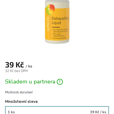
39 Kč
/ ks
32 Kč bez DPH
Měrná
Skladem u partnera
cena:
Možnosti doručení
Množstevní sleva
1 ks
39 Kč
/ ks