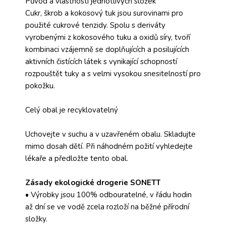
Původ a vlastnosti jednotlivých složek
Cukr, škrob a kokosový tuk jsou surovinami pro
použité cukrové tenzidy. Spolu s deriváty
vyrobenými z kokosového tuku a oxidů síry, tvoří
kombinaci vzájemně se doplňujících a posilujících
aktivních čistících látek s vynikající schopností
rozpouštět tuky a s velmi vysokou snesitelností pro
pokožku.
Celý obal je recyklovatelný
Uchovejte v suchu a v uzavřeném obalu. Skladujte
mimo dosah dětí. Při náhodném požití vyhledejte
lékaře a předložte tento obal.
Zásady ekologické drogerie SONETT
• Výrobky jsou 100% odbouratelné, v řádu hodin
až dní se ve vodě zcela rozloží na běžné přírodní
složky.