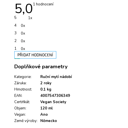
5,0
Průměrné
1 hodnocení
hodnocení
produktu
je
5
1x
5,0
z
4
0x
5
hvězdiček.
3
0x
2
0x
1
0x
PŘIDAT HODNOCENÍ
V
Doplňkové parametry
ý
p
i
Kategorie
:
Ruční mytí nádobí
s
Záruka
:
2 roky
h
Hmotnost
:
0.1 kg
o
EAN
:
4007547306349
d
Certifikát
:
Vegan Society
n
Objem
:
120 ml
o
Vegan
c
:
Ano
e
Země výroby
:
Německo
n