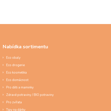
í
Z
á
p
a
Nabídka sortimentu
t
í
Eco obaly
Eco drogerie
Eco kosmetika
Eco domácnost
Pro děti a maminky
Zdravé potraviny / BIO potraviny
Pro zvířata
Tipy na dárky