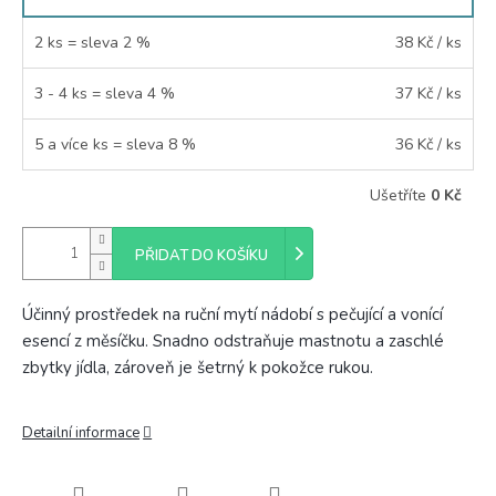
2 ks = sleva 2 %
38 Kč
/ ks
3 - 4 ks = sleva 4 %
37 Kč
/ ks
5 a více ks = sleva 8 %
36 Kč
/ ks
Ušetříte
0 Kč
PŘIDAT DO KOŠÍKU
Účinný prostředek na ruční mytí nádobí s pečující a vonící
esencí z měsíčku. Snadno odstraňuje mastnotu a zaschlé
zbytky jídla, zároveň je šetrný k pokožce rukou.
Detailní informace