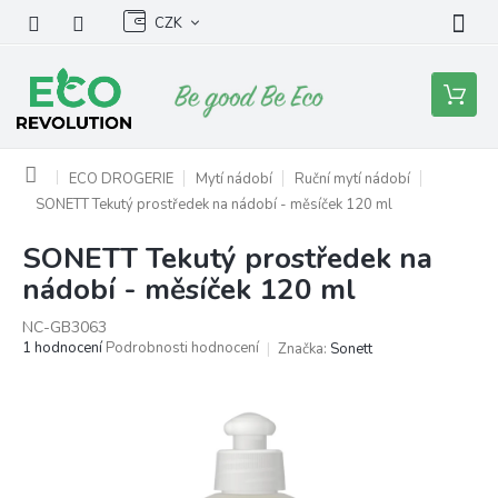
Přejít
CZK
na
obsah
Nákupní
košík
Domů
ECO DROGERIE
Mytí nádobí
Ruční mytí nádobí
SONETT Tekutý prostředek na nádobí - měsíček 120 ml
SONETT Tekutý prostředek na
nádobí - měsíček 120 ml
NC-GB3063
Průměrné
1 hodnocení
Podrobnosti hodnocení
Značka:
Sonett
hodnocení
produktu
je
5,0
z
5
hvězdiček.