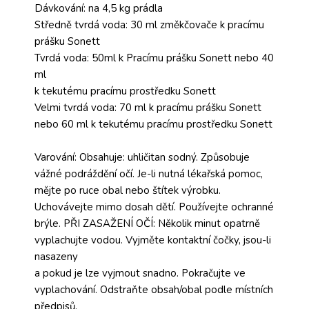
Dávkování: na 4,5 kg prádla
Středně tvrdá voda: 30 ml změkčovače k pracímu
prášku Sonett
Tvrdá voda: 50ml k Pracímu prášku Sonett nebo 40
ml
k tekutému pracímu prostředku Sonett
Velmi tvrdá voda: 70 ml k pracímu prášku Sonett
nebo 60 ml k tekutému pracímu prostředku Sonett
Varování: Obsahuje: uhličitan sodný. Způsobuje
vážné podráždění očí. Je-li nutná lékařská pomoc,
mějte po ruce obal nebo štítek výrobku.
Uchovávejte mimo dosah dětí. Používejte ochranné
brýle. PŘI ZASAŽENÍ OČÍ: Několik minut opatrně
vyplachujte vodou. Vyjměte kontaktní čočky, jsou-li
nasazeny
a pokud je lze vyjmout snadno. Pokračujte ve
vyplachování. Odstraňte obsah/obal podle místních
předpisů.