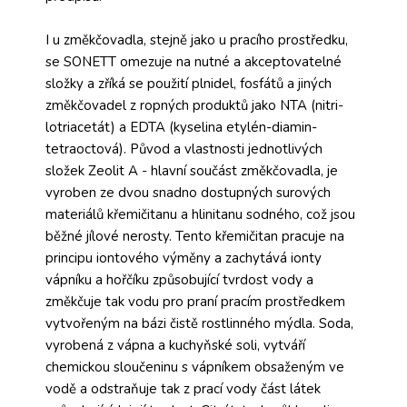
I u změkčovadla, stejně jako u pracího prostředku,
se SONETT omezuje na nutné a akceptovatelné
složky a zříká se použití plnidel, fosfátů a jiných
změkčovadel z ropných produktů jako NTA (nitri-
lotriacetát) a EDTA (kyselina etylén-diamin-
tetraoctová). Původ a vlastnosti jednotlivých
složek Zeolit A - hlavní součást změkčovadla, je
vyroben ze dvou snadno dostupných surových
materiálů křemičitanu a hlinitanu sodného, což jsou
běžné jílové nerosty. Tento křemičitan pracuje na
principu iontového výměny a zachytává ionty
vápníku a hořčíku způsobující tvrdost vody a
změkčuje tak vodu pro praní pracím prostředkem
vytvořeným na bázi čistě rostlinného mýdla. Soda,
vyrobená z vápna a kuchyňské soli, vytváří
chemickou sloučeninu s vápníkem obsaženým ve
vodě a odstraňuje tak z prací vody část látek