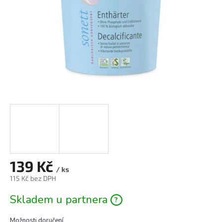
139 Kč
/ ks
115 Kč bez DPH
Měrná
Skladem u partnera
cena:
Možnosti doručení