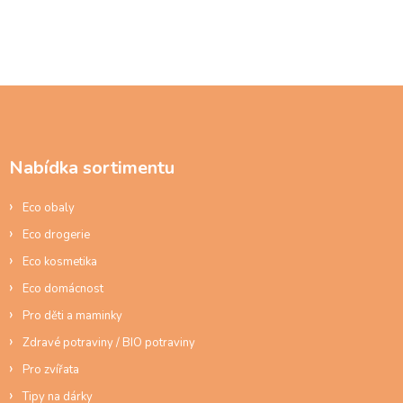
Z
á
p
a
Nabídka sortimentu
t
í
Eco obaly
Eco drogerie
Eco kosmetika
Eco domácnost
Pro děti a maminky
Zdravé potraviny / BIO potraviny
Pro zvířata
Tipy na dárky