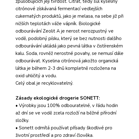
způsobujících její tvrdost. Citrát, tedy sůl kyseliny
citrónové získávaná fermentací vedlejších
cukernatých produktů, jako je melasa, na sebe již při
nižších teplotách váže vápník. Biologické
odbourávání Zeolit A je nerost nerozpustný ve
vodě, podobný písku, který se bez nutnosti dalšího
odbourávání ukládá jako pevná látka v čistírenském
kalu. Soda, rovněž nerostné povahy, se nemusí dále
odbourávat. Kyselina citrónová jakožto organická
látka je během 2-3 dnů kompletně rozložena na
oxid uhličitý a vodu.
Celý obal je recyklovatelný.
Zásady ekologické drogerie SONETT:
• Výrobky jsou 100% odbouratelné, v řádu hodin
až dní se ve vodě zcela rozloží na běžné přírodní
složky.
• Sonett odmítá používat přísady škodlivé pro
životní prostředí a pro zdraví člověka.