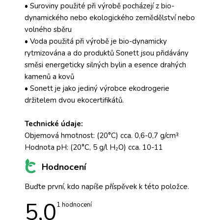
• Suroviny použité při výrobě pocházejí z bio-
dynamického nebo ekologického zemědělství nebo
volného sběru
• Voda použitá při výrobě je bio-dynamicky
rytmizována a do produktů Sonett jsou přidávány
směsi energeticky silných bylin a esence drahých
kamenů a kovů
• Sonett je jako jediný výrobce ekodrogerie
držitelem dvou ekocertifikátů.
Technické údaje:
Objemová hmotnost: (20°C) cca. 0,6-0,7 g/cm³
Hodnota pH: (20°C, 5 g/l H₂O) cca. 10-11
Hodnocení
Buďte první, kdo napíše příspěvek k této položce.
5,0
Průměrné
1 hodnocení
hodnocení
produktu