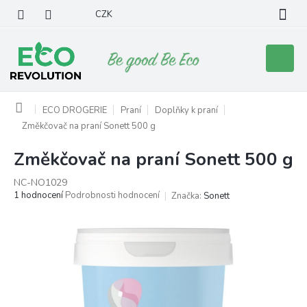
Přejít
CZK
na
obsah
Nákupní
košík
Domů
ECO DROGERIE
Praní
Doplňky k praní
Změkčovač na praní Sonett 500 g
Změkčovač na praní Sonett 500 g
NC-NO1029
Průměrné
1 hodnocení
Podrobnosti hodnocení
Značka:
Sonett
hodnocení
produktu
je
5,0
z
5
hvězdiček.