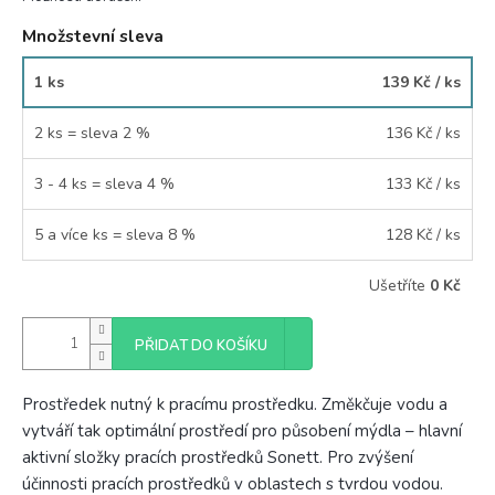
Množstevní sleva
1 ks
139 Kč
/ ks
2 ks = sleva 2 %
136 Kč
/ ks
3 - 4 ks = sleva 4 %
133 Kč
/ ks
5 a více ks = sleva 8 %
128 Kč
/ ks
Ušetříte
0 Kč
PŘIDAT DO KOŠÍKU
Prostředek nutný k pracímu prostředku. Změkčuje vodu a
vytváří tak optimální prostředí pro působení mýdla – hlavní
aktivní složky pracích prostředků Sonett. Pro zvýšení
účinnosti pracích prostředků v oblastech s tvrdou vodou.