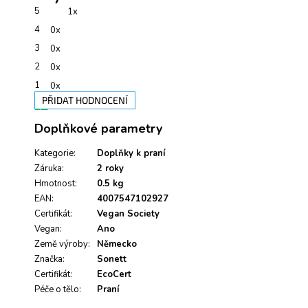
je
5
1x
5,0
z
4
0x
5
hvězdiček.
3
0x
2
0x
1
0x
PŘIDAT HODNOCENÍ
V
Doplňkové parametry
ý
p
i
Kategorie
:
Doplňky k praní
s
Záruka
:
2 roky
h
Hmotnost
:
0.5 kg
o
EAN
:
4007547102927
d
Certifikát
:
Vegan Society
n
Vegan
:
Ano
o
Země výroby
c
:
Německo
e
Značka
:
Sonett
n
Certifikát
:
EcoCert
í
Péče o tělo
:
Praní