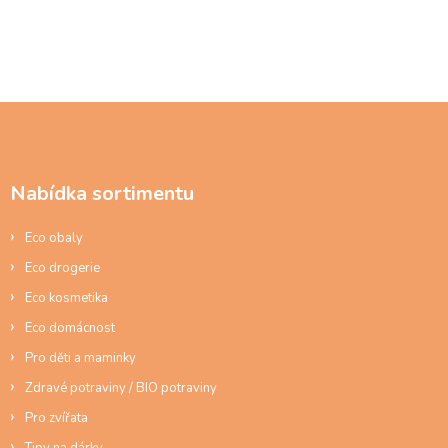
e
n
í
Z
á
p
a
Nabídka sortimentu
t
í
Eco obaly
Eco drogerie
Eco kosmetika
Eco domácnost
Pro děti a maminky
Zdravé potraviny / BIO potraviny
Pro zvířata