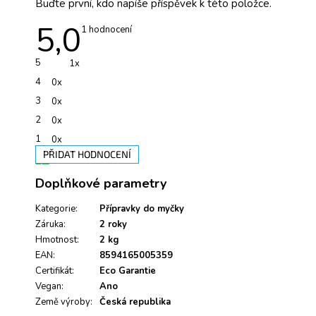
Buďte první, kdo napíše příspěvek k této položce.
5,0
Průměrné
1 hodnocení
hodnocení
produktu
je
5
1x
5,0
z
4
0x
5
hvězdiček.
3
0x
2
0x
1
0x
PŘIDAT HODNOCENÍ
V
Doplňkové parametry
ý
p
i
Kategorie
:
Přípravky do myčky
s
Záruka
:
2 roky
h
Hmotnost
:
2 kg
o
EAN
:
8594165005359
d
Certifikát
:
Eco Garantie
n
Vegan
:
Ano
o
Země výroby
c
:
Česká republika