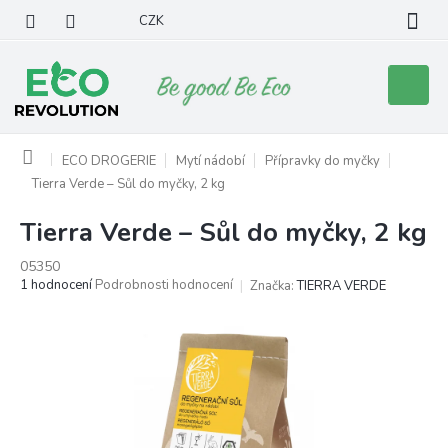
Přejít
CZK
na
obsah
Nákupní
košík
Domů
ECO DROGERIE
Mytí nádobí
Přípravky do myčky
Tierra Verde – Sůl do myčky, 2 kg
Tierra Verde – Sůl do myčky, 2 kg
05350
Průměrné
1 hodnocení
Podrobnosti hodnocení
Značka:
TIERRA VERDE
hodnocení
produktu
je
5,0
z
5
hvězdiček.