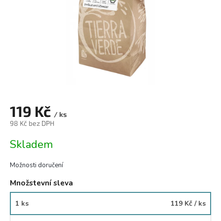
119 Kč
/ ks
98 Kč bez DPH
Měrná
Skladem
cena:
Možnosti doručení
Množstevní sleva
1 ks
119 Kč
/ ks