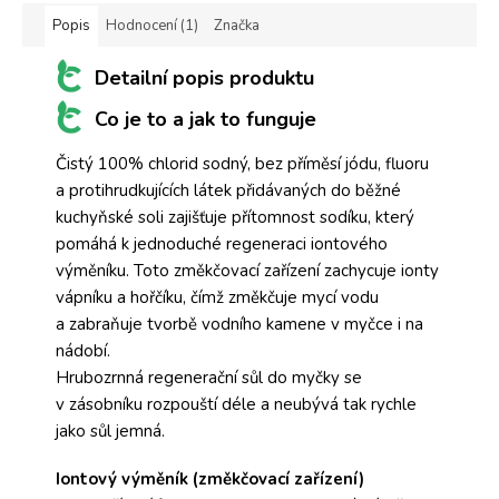
Popis
Hodnocení (1)
Značka
Detailní popis produktu
Co je to a jak to funguje
Čistý 100% chlorid sodný, bez příměsí jódu, fluoru
a protihrudkujících látek přidávaných do běžné
kuchyňské soli zajišťuje přítomnost sodíku, který
pomáhá k jednoduché regeneraci iontového
výměníku. Toto změkčovací zařízení zachycuje ionty
vápníku a hořčíku, čímž změkčuje mycí vodu
a zabraňuje tvorbě vodního kamene v myčce i na
nádobí.
Hrubozrnná regenerační sůl do myčky se
v zásobníku rozpouští déle a neubývá tak rychle
jako sůl jemná.
Iontový výměník (změkčovací zařízení)