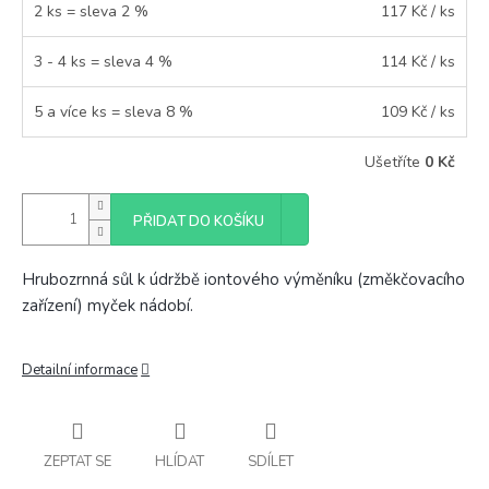
2 ks = sleva 2 %
117 Kč
/ ks
3 - 4 ks = sleva 4 %
114 Kč
/ ks
5 a více ks = sleva 8 %
109 Kč
/ ks
Ušetříte
0 Kč
PŘIDAT DO KOŠÍKU
Hrubozrnná sůl k údržbě iontového výměníku (změkčovacího
zařízení) myček nádobí.
Detailní informace
ZEPTAT SE
HLÍDAT
SDÍLET