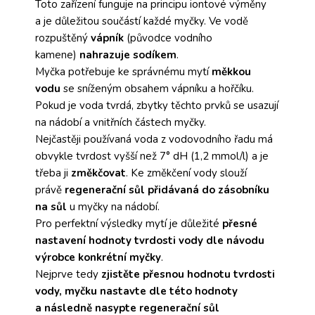
Toto zařízení funguje na principu iontové výměny
a je důležitou součástí každé myčky. Ve vodě
rozpuštěný
vápník
(původce vodního
kamene)
nahrazuje sodíkem
.
Myčka potřebuje ke správnému mytí
měkkou
vodu
se sníženým obsahem vápníku a hořčíku.
Pokud je voda tvrdá, zbytky těchto prvků se usazují
na nádobí a vnitřních částech myčky.
Nejčastěji používaná voda z vodovodního řadu má
obvykle tvrdost vyšší než 7° dH (1,2 mmol/l) a je
třeba ji
změkčovat
. Ke změkčení vody slouží
právě
regenerační sůl přidávaná do zásobníku
na sůl
u myčky na nádobí.
Pro perfektní výsledky mytí je důležité
přesné
nastavení hodnoty tvrdosti vody dle návodu
výrobce konkrétní myčky
.
Nejprve tedy
zjistěte přesnou hodnotu tvrdosti
vody, myčku nastavte dle této hodnoty
a následně nasypte regenerační sůl