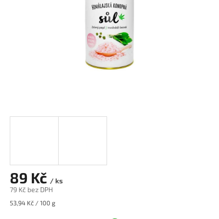
89 Kč
/ ks
79 Kč bez DPH
Měrná
53,94 Kč / 100 g
cena: