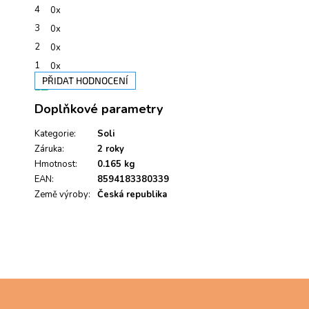
z
4
0x
5
hvězdiček.
3
0x
2
0x
1
0x
PŘIDAT HODNOCENÍ
V
Doplňkové parametry
ý
p
i
Kategorie
:
Soli
s
Záruka
:
2 roky
h
Hmotnost
:
0.165 kg
o
EAN
:
8594183380339
d
Země výroby
:
Česká republika
n
o
c
e
n
í
Z
á