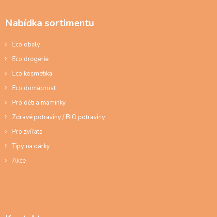
p
a
Nabídka sortimentu
t
í
Eco obaly
Eco drogerie
Eco kosmetika
Eco domácnost
Pro děti a maminky
Zdravé potraviny / BIO potraviny
Pro zvířata
Tipy na dárky
Akce