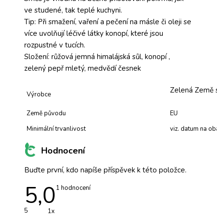
ve studené, tak teplé kuchyni.
Tip: Při smažení, vaření a pečení na másle či oleji se
více uvolňují léčivé látky konopí, které jsou
rozpustné v tucích.
Složení: růžová jemná himalájská sůl, konopí ,
zelený pepř mletý, medvědí česnek
Zelená Země s.
Výrobce
Země původu
EU
Minimální trvanlivost
viz. datum na oba
Hodnocení
Buďte první, kdo napíše příspěvek k této položce.
5,0
Průměrné
1 hodnocení
hodnocení
produktu
je
5
1x
5,0