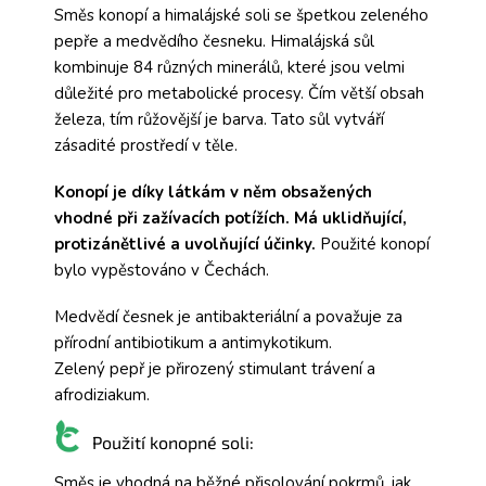
Směs konopí a himalájské soli se špetkou zeleného
pepře a medvědího česneku. Himalájská sůl
kombinuje 84 různých minerálů, které jsou velmi
důležité pro metabolické procesy. Čím větší obsah
železa, tím růžovější je barva. Tato sůl vytváří
zásadité prostředí v těle.
Konopí je díky látkám v něm obsažených
vhodné při zažívacích potížích. Má uklidňující,
protizánětlivé a uvolňující účinky.
Použité konopí
bylo vypěstováno v Čechách.
Medvědí česnek je antibakteriální a považuje za
přírodní antibiotikum a antimykotikum.
Zelený pepř je přirozený stimulant trávení a
afrodiziakum.
Použití konopné soli:
Směs je vhodná na běžné přisolování pokrmů, jak