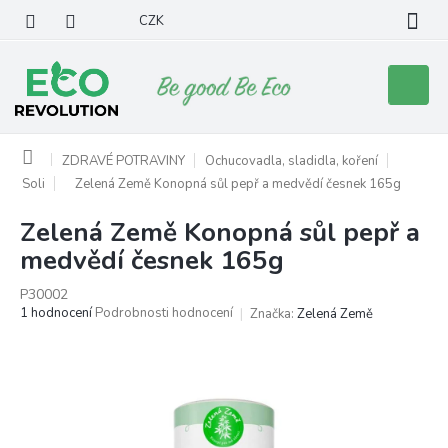
Přejít
CZK
na
obsah
Nákupní
košík
Domů
ZDRAVÉ POTRAVINY
Ochucovadla, sladidla, koření
Soli
Zelená Země Konopná sůl pepř a medvědí česnek 165g
Zelená Země Konopná sůl pepř a
medvědí česnek 165g
P30002
Průměrné
1 hodnocení
Podrobnosti hodnocení
Značka:
Zelená Země
hodnocení
produktu
je
5,0
z
5
hvězdiček.