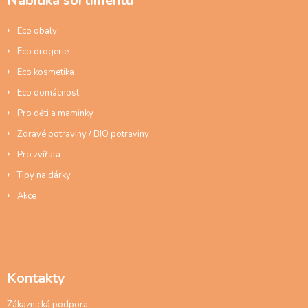
Nabídka sortimentu
t
í
Eco obaly
Eco drogerie
Eco kosmetika
Eco domácnost
Pro děti a maminky
Zdravé potraviny / BIO potraviny
Pro zvířata
Tipy na dárky
Akce
Kontakty
Zákaznická podpora: