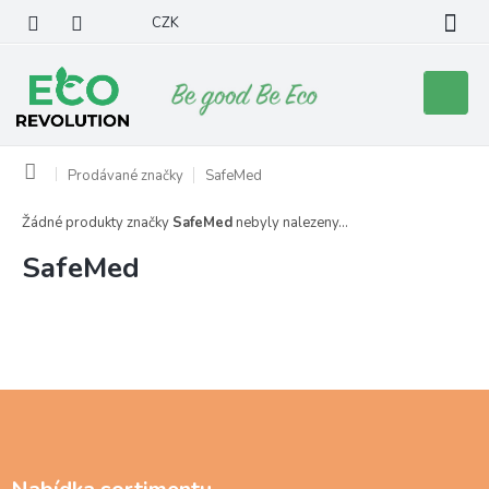
Přejít
CZK
na
obsah
Nákupní
košík
Domů
Prodávané značky
SafeMed
Žádné produkty značky
SafeMed
nebyly nalezeny...
SafeMed
Z
á
p
a