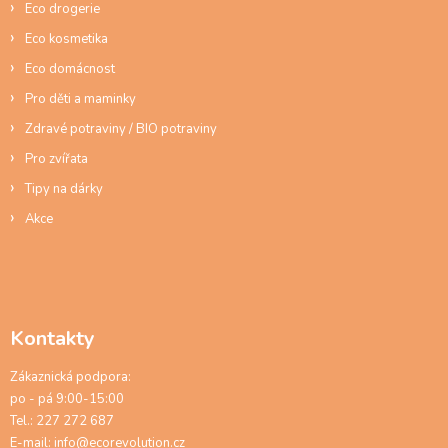
y
Eco drogerie
v
ý
Eco kosmetika
p
Eco domácnost
i
s
Pro děti a maminky
u
Zdravé potraviny / BIO potraviny
Pro zvířata
Tipy na dárky
Akce
Kontakty
Zákaznická podpora:
po - pá 9:00-15:00
Tel.: 227 272 687
E-mail:
info@ecorevolution.cz