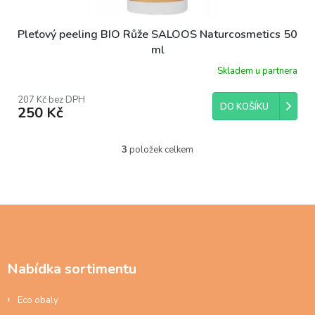
Pleťový peeling BIO Růže SALOOS Naturcosmetics 50
ml
Skladem u partnera
207 Kč bez DPH
DO KOŠÍKU
250 Kč
3
položek celkem
O
v
l
á
d
Z
a
á
c
p
í
a
p
Nabídka sortimentu
t
r
í
v
Eco obaly
k