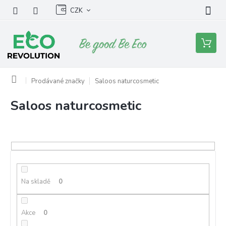
Přejít
CZK
na
obsah
Nákupní
košík
Domů
Prodávané značky
Saloos naturcosmetic
Saloos naturcosmetic
V
ý
p
i
s
p
r
o
Na skladě
0
d
u
Akce
0
k