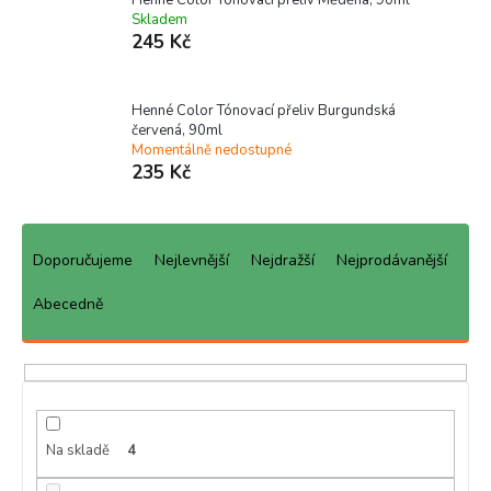
Skladem
245 Kč
Henné Color Tónovací přeliv Burgundská
červená, 90ml
Momentálně nedostupné
235 Kč
Ř
a
Doporučujeme
Nejlevnější
Nejdražší
Nejprodávanější
z
e
Abecedně
n
í
p
r
o
d
Na skladě
4
u