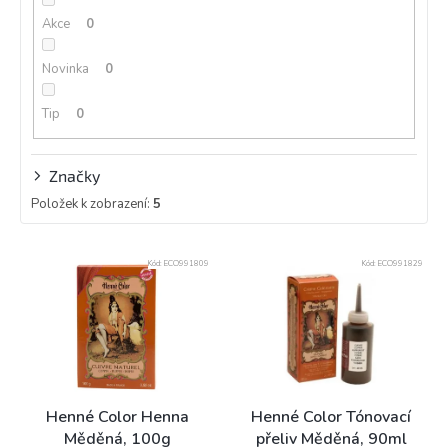
k
Akce
0
t
ů
Novinka
0
Tip
0
Značky
Položek k zobrazení:
5
V
Kód:
ECO991809
Kód:
ECO991829
ý
p
i
s
p
r
o
Henné Color Henna
Henné Color Tónovací
d
Měděná, 100g
přeliv Měděná, 90ml