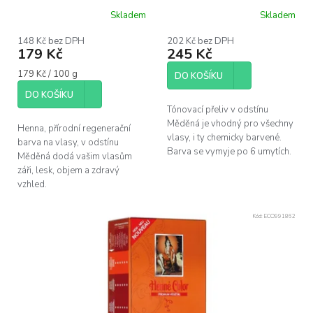
u
Skladem
Skladem
k
Průměrné
hodnocení
t
produktu
148 Kč bez DPH
202 Kč bez DPH
ů
179 Kč
245 Kč
je
3,0
Měrná
179 Kč / 100 g
z
DO KOŠÍKU
cena:
5
DO KOŠÍKU
hvězdiček.
Tónovací přeliv v odstínu
Měděná je vhodný pro všechny
Henna, přírodní regenerační
vlasy, i ty chemicky barvené.
barva na vlasy, v odstínu
Barva se vymyje po 6 umytích.
Měděná dodá vašim vlasům
záři, lesk, objem a zdravý
vzhled.
Kód:
ECO991862