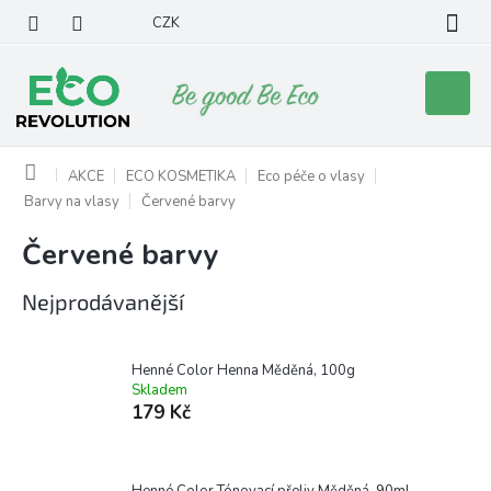
Přejít
CZK
na
obsah
Nákupní
košík
Domů
AKCE
ECO KOSMETIKA
Eco péče o vlasy
Barvy na vlasy
Červené barvy
Červené barvy
Nejprodávanější
Henné Color Henna Měděná, 100g
Skladem
179 Kč
Henné Color Tónovací přeliv Měděná, 90ml