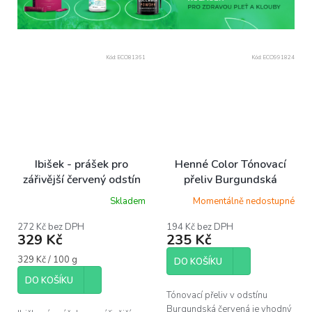
Kód:
ECO81361
Kód:
ECO991824
Ibišek - prášek pro
Henné Color Tónovací
zářivější červený odstín
přeliv Burgundská
barvy, 100g
červená, 90ml
Skladem
Momentálně nedostupné
272 Kč bez DPH
194 Kč bez DPH
329 Kč
235 Kč
Měrná
329 Kč / 100 g
DO KOŠÍKU
cena:
DO KOŠÍKU
Tónovací přeliv v odstínu
Burgundská červená je vhodný