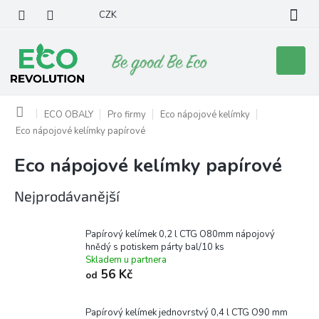
Přejít
CZK
na
obsah
Nákupní
košík
Domů
ECO OBALY
Pro firmy
Eco nápojové kelímky
Eco nápojové kelímky papírové
Eco nápojové kelímky papírové
Nejprodávanější
Papírový kelímek 0,2 l CTG O80mm nápojový
hnědý s potiskem párty bal/10 ks
Skladem u partnera
56 Kč
od
Papírový kelímek jednovrstvý 0,4 l CTG O90 mm