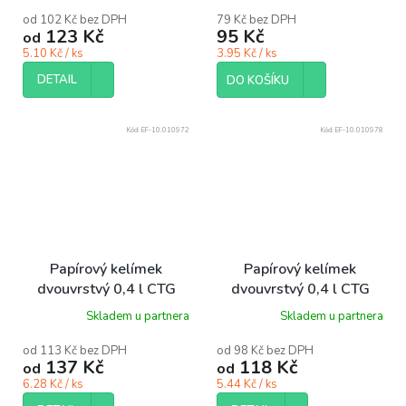
od 102 Kč bez DPH
79 Kč bez DPH
123 Kč
95 Kč
od
5.10 Kč / ks
3.95 Kč / ks
DETAIL
DO KOŠÍKU
Kód:
EF-10.010972
Kód:
EF-10.010978
Papírový kelímek
Papírový kelímek
dvouvrstvý 0,4 l CTG
dvouvrstvý 0,4 l CTG
O90 mm nápojový bílý
O90 mm nápojový bílý
Skladem u partnera
Skladem u partnera
Feeling bal/18 ks
Travel bal/18 ks
od 113 Kč bez DPH
od 98 Kč bez DPH
137 Kč
118 Kč
od
od
6.28 Kč / ks
5.44 Kč / ks