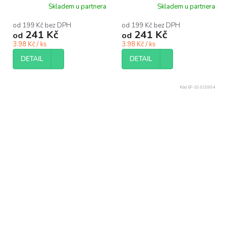
O90 mm nápojový
O90 mm nápojový černý
Skladem u partnera
Skladem u partnera
béžový Coffee Touch
Coffee Touch bal/50 ks
bal/50 ks
od 199 Kč bez DPH
od 199 Kč bez DPH
241 Kč
241 Kč
od
od
3.98 Kč / ks
3.98 Kč / ks
DETAIL
DETAIL
Kód:
EF-10.010964