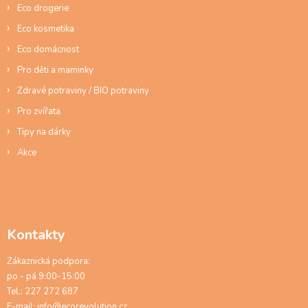
y
Eco drogerie
v
ý
Eco kosmetika
p
Eco domácnost
i
s
Pro děti a maminky
u
Zdravé potraviny / BIO potraviny
Pro zvířata
Tipy na dárky
Akce
Kontakty
Zákaznická podpora:
po - pá 9:00-15:00
Tel.: 227 272 687
E-mail:
info@ecorevolution.cz