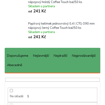
nápojový hnědý Coffee Touch bal/50 ks
Skladem u partnera
241 Kč
od
Papírový kelímek jednovrstvý 0,4 l CTG O90 mm
nápojový černý Coffee Touch bal/50 ks
Skladem u partnera
241 Kč
od
Ř
a
Doporučujeme
Nejlevnější
Nejdražší
Nejprodávanější
z
e
Abecedně
n
í
p
r
o
d
Na skladě
1
u