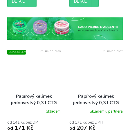
DETAIL
DETAIL
Kód:
EF-10.010965
Kód:
EF-10.010967
DOPORUČUJEME
Papírový kelímek
Papírový kelímek
jednovrstvý 0,3 l CTG
jednovrstvý 0,3 l CTG
O90 mm béžový Coffee
O90 mm nápojový černý
Skladem
Skladem u partnera
Touch bal/50 ks
Coffee Touch bal/50 ks
od 141 Kč bez DPH
od 171 Kč bez DPH
171 Kč
207 Kč
od
od