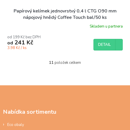
Papírový kelímek jednovrstvý 0,4 l CTG O90 mm
nápojový hnědý Coffee Touch bal/50 ks
Skladem u partnera
od 199 Kč bez DPH
241 Kč
od
DETAIL
3.98 Kč / ks
11
položek celkem
O
v
l
á
d
Z
a
á
c
p
í
a
p
Nabídka sortimentu
t
r
í
v
Eco obaly
k