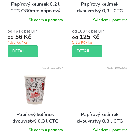
o
Papírový kelímek 0,2 l
Papírový kelímek
d
CTG O80mm nápojový
dvouvrstvý 0,3 l CTG
u
hnědý s potiskem párty
O90 mm nápojový bílý
Skladem u partnera
Skladem u partnera
k
bal/10 ks
Feeling bal/20 ks
t
od 46 Kč bez DPH
od 103 Kč bez DPH
ů
56 Kč
125 Kč
od
od
4.60 Kč / ks
5.15 Kč / ks
DETAIL
DETAIL
Kód:
EF-10.010977
Kód:
EF-10.022066
Papírový kelímek
Papírový kelímek
dvouvrstvý 0,3 l CTG
dvouvrstvý 0,3 l CTG
O90 mm nápojový bílý
O90 mm nápojový hnědý
Skladem u partnera
Skladem u partnera
Travel bal/20 ks
Travel bal/20 ks