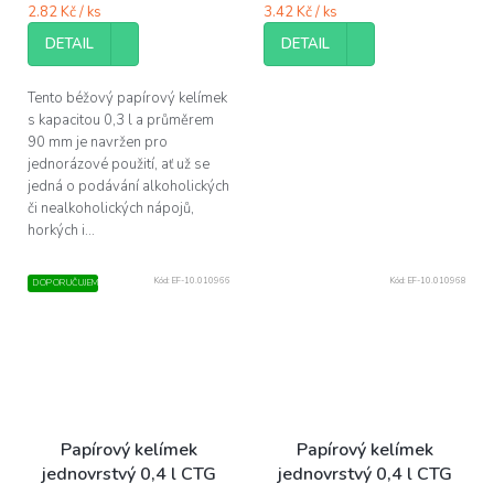
2.82 Kč / ks
3.42 Kč / ks
DETAIL
DETAIL
Tento béžový papírový kelímek
s kapacitou 0,3 l a průměrem
90 mm je navržen pro
jednorázové použití, ať už se
jedná o podávání alkoholických
či nealkoholických nápojů,
horkých i...
Kód:
EF-10.010966
Kód:
EF-10.010968
DOPORUČUJEME
Papírový kelímek
Papírový kelímek
jednovrstvý 0,4 l CTG
jednovrstvý 0,4 l CTG