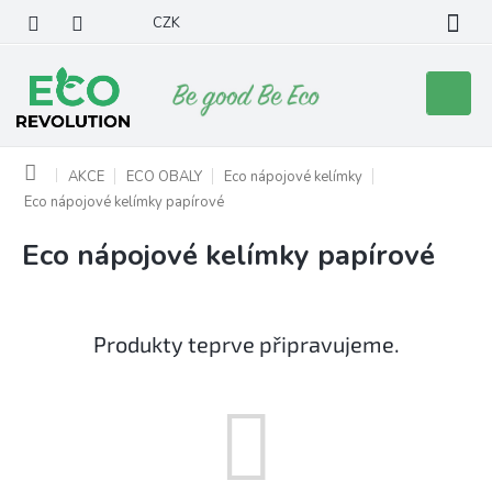
Přejít
CZK
na
obsah
Nákupní
košík
Domů
AKCE
ECO OBALY
Eco nápojové kelímky
Eco nápojové kelímky papírové
Eco nápojové kelímky papírové
Produkty teprve připravujeme.