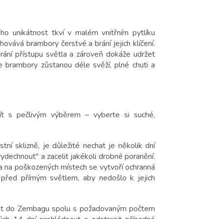
ho unikátnost tkví v malém vnitřním pytlíku
hovává brambory čerstvé a brání jejich klíčení.
rání přístupu světla a zároveň dokáže udržet
e brambory zůstanou déle svěží, plné chuti a
ít s pečlivým výběrem – vyberte si suché,
í sklizně, je důležité nechat je několik dní
echnout" a zacelit jakékoli drobné poranění.
í a na poškozených místech se vytvoří ochranná
y před přímým světlem, aby nedošlo k jejich
ložit do Zembagu spolu s požadovaným počtem