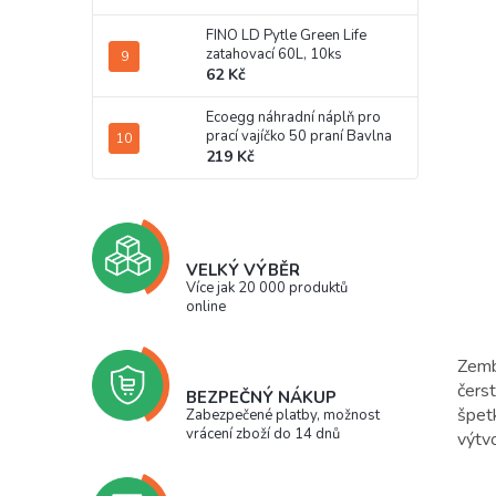
FINO LD Pytle Green Life
zatahovací 60L, 10ks
62 Kč
Ecoegg náhradní náplň pro
prací vajíčko 50 praní Bavlna
219 Kč
VELKÝ VÝBĚR
Více jak 20 000 produktů
online
Zemb
čerst
BEZPEČNÝ NÁKUP
špet
Zabezpečené platby, možnost
vrácení zboží do 14 dnů
výtvo