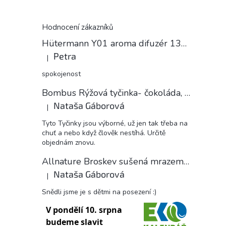
Hodnocení zákazníků
Hütermann Y01 aroma difuzér 130ml světlé dřevo - ultrazvukový, USB.
Petra
|
Hodnocení produktu je 5 z 5 hvězdiček.
spokojenost
Bombus Rýžová tyčinka- čokoláda, 18 g
Nataša Gáborová
|
Hodnocení produktu je 5 z 5 hvězdiček.
Tyto Tyčinky jsou výborné, už jen tak třeba na
chuť a nebo když člověk nestíhá. Určitě
objednám znovu.
Allnature Broskev sušená mrazem plátky, 15 g
Nataša Gáborová
|
Hodnocení produktu je 5 z 5 hvězdiček.
Snědli jsme je s dětmi na posezení :)