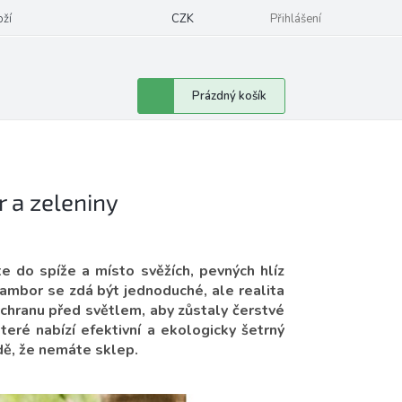
oží
CZK
Přihlášení
Nákupní
Prázdný košík
košík
 a zeleniny
e do spíže a místo svěžích, pevných hlíz
rambor se zdá být jednoduché, ale realita
ochranu před světlem, aby zůstaly čerstvé
teré nabízí efektivní a ekologicky šetrný
adě, že nemáte sklep.