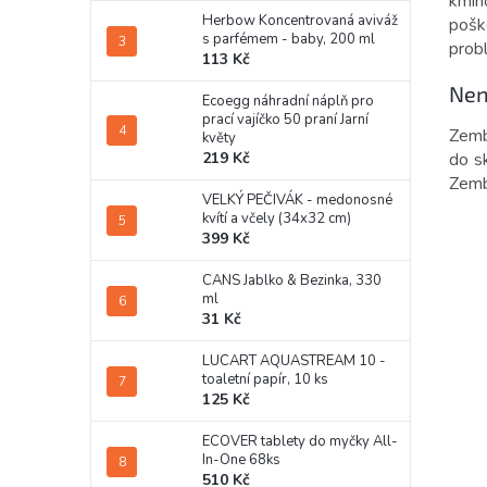
kmín
Herbow Koncentrovaná aviváž
pošk
s parfémem - baby, 200 ml
prob
113 Kč
Nen
Ecoegg náhradní náplň pro
prací vajíčko 50 praní Jarní
Zemb
květy
do s
219 Kč
Zemb
VELKÝ PEČIVÁK - medonosné
kvítí a včely (34x32 cm)
399 Kč
CANS Jablko & Bezinka, 330
ml
31 Kč
LUCART AQUASTREAM 10 -
toaletní papír, 10 ks
125 Kč
ECOVER tablety do myčky All-
In-One 68ks
510 Kč