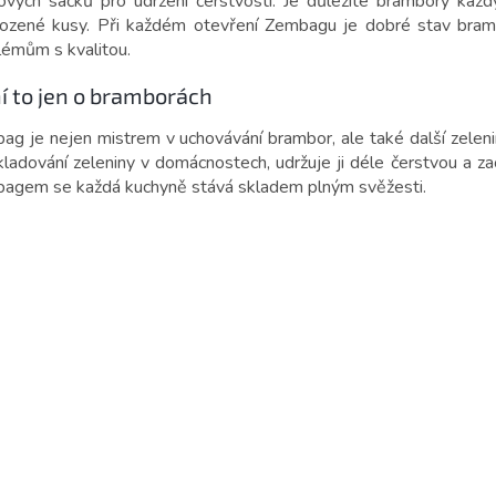
ových sáčků pro udržení čerstvosti. Je důležité brambory každ
ozené kusy. Při každém otevření Zembagu je dobré stav bramb
lémům s kvalitou.
í to jen o bramborách
ag je nejen mistrem v uchovávání brambor, ale také další zelenin
kladování zeleniny v domácnostech, udržuje ji déle čerstvou a za
agem se každá kuchyně stává skladem plným svěžesti.