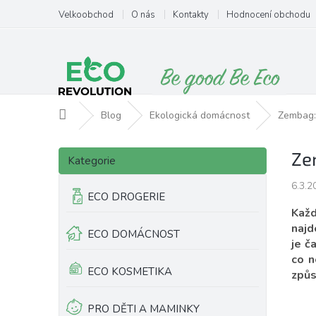
Přejít
Velkoobchod
O nás
Kontakty
Hodnocení obchodu
na
obsah
Domů
Blog
Ekologická domácnost
Zembag:
P
Přeskočit
Ze
o
Kategorie
kategorie
s
6.3.2
t
ECO DROGERIE
r
Každ
a
najd
ECO DOMÁCNOST
n
je č
n
co n
í
ECO KOSMETIKA
způs
p
a
PRO DĚTI A MAMINKY
n