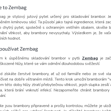
je to Zembag
ag je stylový jutový pytel určený pro skladování brambor. Je
ěném kmínovou silicí. Ta působí jako tajná ingredience, která zac
o chytrý pytel, společně s ochranným vnitřním obalem, skvěle b
mální vlhkost, aby brambory nevysychaly. Výsledkem je, že vaš
čních hodnot.
 používat Zembag
em k úspěšnému skladování brambor v pytli
Zembag
je zač
škozené hlízy, které se vám odmění dlouhodobou svěžestí.
d získáte čerstvé brambory, ať už od farmáře nebo ze své vlastn
čívat na dobře větraném místě. Tento krok umožní bramborám "vyd
 této doby hlízy ztratí přebytečnou vlhkost, jejich slupka zesíl
va, která brání vniknutí infekcí. Nezapomeňte chránit brambor
ání.
ile jsou brambory připravené a prošly kontrolou, můžete je u