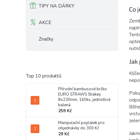
TIPY NA DÁRKY
Co 
Zemb
AKCE
napln
Tent
Značky
opti
nutri
Jak
Klíč
Top 10 produktů
nepo
Přírodní bambusové brčko
Poku
EURO STRAWS Shakey
odpo
8x230mm, 160ks, jednotlivě
balená
Během
259 Kč
vrst
zelen
Manipulační poplatek pro
objednávky do 300 Kč
Jakm
29 Kč