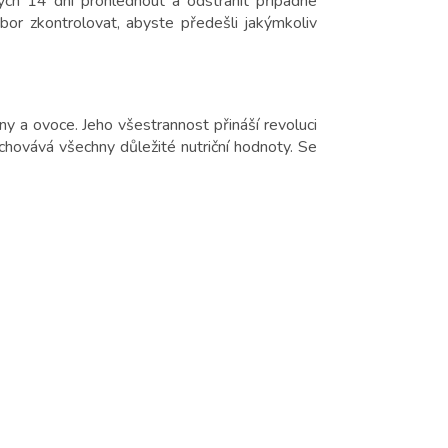
ých 14 dní prohlédnout a odstranit případné
or zkontrolovat, abyste předešli jakýmkoliv
y a ovoce. Jeho všestrannost přináší revoluci
chovává všechny důležité nutriční hodnoty. Se