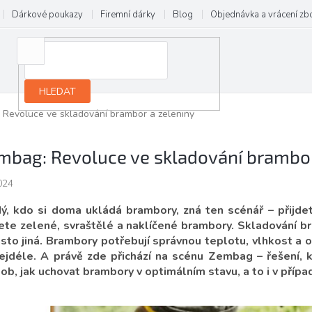
Dárkové poukazy
Firemní dárky
Blog
Objednávka a vrácení zb
HLEDAT
 Revoluce ve skladování brambor a zeleniny
mbag: Revoluce ve skladování brambor
024
ý, kdo si doma ukládá brambory, zná ten scénář – přijdet
ete zelené, svraštělé a naklíčené brambory. Skladování b
asto jiná. Brambory potřebují správnou teplotu, vlhkost a 
ejdéle. A právě zde přichází na scénu Zembag – řešení, k
ob, jak uchovat brambory v optimálním stavu, a to i v příp