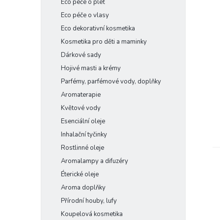
Eco péče o pleť
e
Eco péče o vlasy
l
Eco dekorativní kosmetika
Kosmetika pro děti a maminky
Dárkové sady
Hojivé masti a krémy
Parfémy, parfémové vody, doplňky
Aromaterapie
Květové vody
Esenciální oleje
Inhalační tyčinky
Rostlinné oleje
Aromalampy a difuzéry
Éterické oleje
Aroma doplňky
Přírodní houby, lufy
Koupelová kosmetika