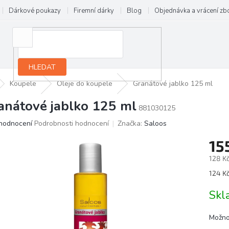
Dárkové poukazy
Firemní dárky
Blog
Objednávka a vrácení zb
HLEDAT
Koupele
Oleje do koupele
Granátové jablko 125 ml
anátové jablko 125 ml
881030125
ůměrné
hodnocení
Podrobnosti hodnocení
Značka:
Saloos
dnocení
15
oduktu
128 K
0
Měrn
124 Kč
cena:
ězdiček.
Skl
Možno