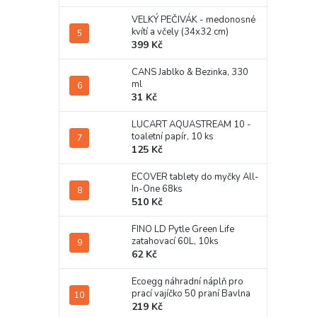
VELKÝ PEČIVÁK - medonosné
kvítí a včely (34x32 cm)
399 Kč
CANS Jablko & Bezinka, 330
ml
31 Kč
LUCART AQUASTREAM 10 -
toaletní papír, 10 ks
125 Kč
ECOVER tablety do myčky All-
In-One 68ks
510 Kč
FINO LD Pytle Green Life
zatahovací 60L, 10ks
62 Kč
Ecoegg náhradní náplň pro
prací vajíčko 50 praní Bavlna
219 Kč