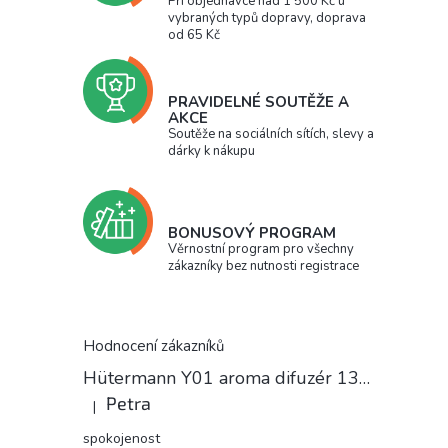
Při objednávce nad 1 500 Kč u
vybraných typů dopravy, doprava
od 65 Kč
PRAVIDELNÉ SOUTĚŽE A
AKCE
Soutěže na sociálních sítích, slevy a
dárky k nákupu
BONUSOVÝ PROGRAM
Věrnostní program pro všechny
zákazníky bez nutnosti registrace
Hodnocení zákazníků
Hütermann Y01 aroma difuzér 130ml světlé dřevo - ultrazvukový, USB.
Petra
|
Hodnocení produktu je 5 z 5 hvězdiček.
spokojenost