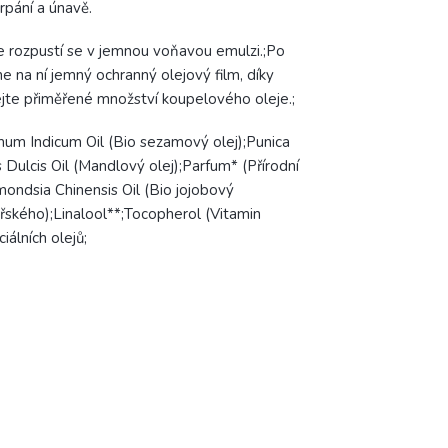
rpání a únavě.
le rozpustí se v jemnou voňavou emulzi.;Po
 na ní jemný ochranný olejový film, díky
lejte přiměřené množství koupelového oleje.;
mum Indicum Oil (Bio sezamový olej);Punica
Dulcis Oil (Mandlový olej);Parfum* (Přírodní
ndsia Chinensis Oil (Bio jojobový
ařského);Linalool**;Tocopherol (Vitamin
álních olejů;