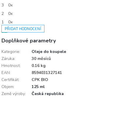
hvězdiček.
3
0x
2
0x
1
0x
PŘIDAT HODNOCENÍ
V
Doplňkové parametry
ý
p
i
Kategorie
:
Oleje do koupele
s
Záruka
:
30 měsíců
h
Hmotnost
:
0.16 kg
o
EAN
:
8594031327141
d
n
Certifikát
:
CPK BIO
o
Objem
:
125 ml
c
Země výroby
:
Česká republika
e
n
í