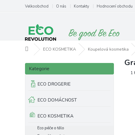
Přejít
Velkoobchod
O nás
Kontakty
Hodnocení obchodu
na
obsah
Domů
ECO KOSMETIKA
Koupelová kosmetika
Gr
P
Přeskočit
o
Kategorie
kategorie
Pr
1 
s
ho
t
ECO DROGERIE
pr
r
je
a
5,
ECO DOMÁCNOST
n
z
5
n
hv
í
ECO KOSMETIKA
p
a
Eco péče o tělo
n