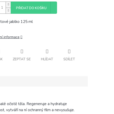
PŘIDAT DO KOŠÍKU
tové jablko 125 ml
ní informace
SK
ZEPTAT SE
HLÍDAT
SDÍLET
lé očistě těla. Regeneruje a hydratuje
, vytváří na ní ochranný film a nevysušuje.