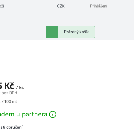
oží
CZK
Přihlášení
Nákupní
Prázdný košík
košík
5 Kč
/ ks
č bez DPH
á
 / 100 ml
adem u partnera
sti doručení