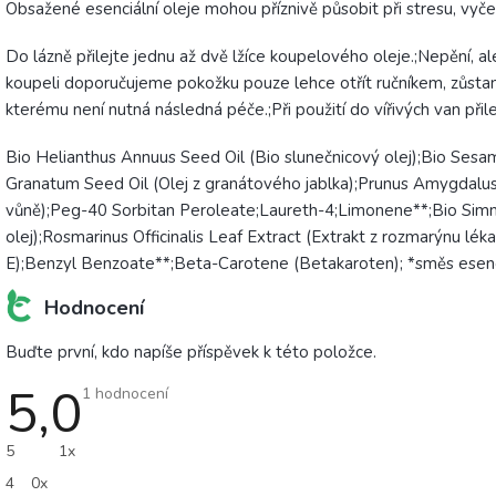
Obsažené esenciální oleje mohou příznivě působit při stresu, vyče
Do lázně přilejte jednu až dvě lžíce koupelového oleje.;Nepění, a
koupeli doporučujeme pokožku pouze lehce otřít ručníkem, zůstane
kterému není nutná následná péče.;Při použití do vířivých van při
Bio Helianthus Annuus Seed Oil (Bio slunečnicový olej);Bio Sesa
Granatum Seed Oil (Olej z granátového jablka);Prunus Amygdalus 
vůně);Peg-40 Sorbitan Peroleate;Laureth-4;Limonene**;Bio Simmo
olej);Rosmarinus Officinalis Leaf Extract (Extrakt z rozmarýnu lék
E);Benzyl Benzoate**;Beta-Carotene (Betakaroten); *směs esenci
Hodnocení
Buďte první, kdo napíše příspěvek k této položce.
5,0
Průměrné
1 hodnocení
hodnocení
produktu
je
5
1x
5,0
z
4
0x
5