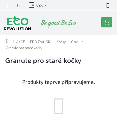
Přejít
CZK
na
obsah
Nákupní
košík
Domů
AKCE
PRO ZVÍŘATA
Kočky
Granule
Granule pro staré kočky
Granule pro staré kočky
Produkty teprve připravujeme.