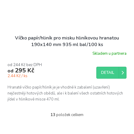
Víčko papír/hliník pro misku hliníkovou hranatou
190x140 mm 935 ml bal/100 ks
Skladem u partnera
od 244 Kč bez DPH
295 Kč
od
DETAIL
2.44 Kč / ks
Hranaté víčko papír/hliník je je vhodné k zabalení (uzavření)
nejčestněji hotových obědů, ale i k balení všech ostatních hotových
jídel v hliníkové misce 470 ml.
13
položek celkem
O
v
l