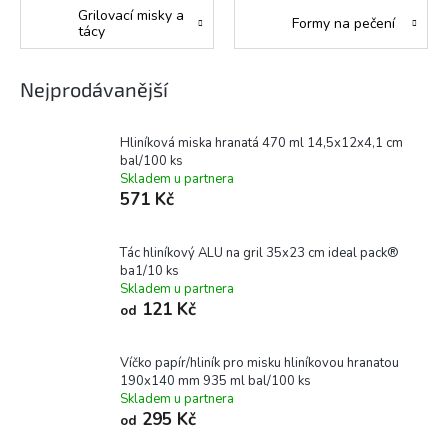
Grilovací misky a
Formy na pečení
tácy
Nejprodávanější
Hliníková miska hranatá 470 ml 14,5x12x4,1 cm
bal/100 ks
Skladem u partnera
571 Kč
Tác hliníkový ALU na gril 35x23 cm ideal pack®
ba1/10 ks
Skladem u partnera
121 Kč
od
Víčko papír/hliník pro misku hliníkovou hranatou
190x140 mm 935 ml bal/100 ks
Skladem u partnera
295 Kč
od