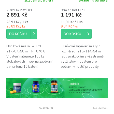
Skladem u partnera
Skladem u partnera
2 389 Kč bez DPH
984 Kč bez DPH
2 891 Kč
1 191 Kč
Měrná
Měrná
28,91 Kč / 1 ks
11,91 Kč / 1 ks
cena:
cena:
23.89 Kč / ks
9.84 Kč / ks
DO KOŠÍKU
DO KOŠÍKU
Hliníková miska 870 ml
Hliníkové zapékací misky o
217x87x58 mm RF 870 G
rozměrech 218x114x54 mm
V balení naleznete 100 ks
jsou praktickým a všestranně
alobalových misek na zapékání
využitelným obalem pro
a v kartonu 10 balení.
potraviny i další produkty.
Kód:
10019721
Kód:
10019561