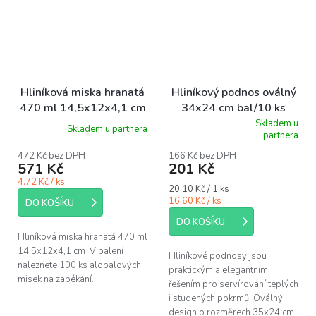
Hliníková miska hranatá
Hliníkový podnos oválný
470 ml 14,5x12x4,1 cm
34x24 cm bal/10 ks
bal/100 ks
Skladem u
Skladem u partnera
Průměrné
partnera
hodnocení
produktu
472 Kč bez DPH
166 Kč bez DPH
571 Kč
201 Kč
je
5,0
4.72 Kč / ks
Měrná
20,10 Kč / 1 ks
z
cena:
16.60 Kč / ks
5
DO KOŠÍKU
hvězdiček.
DO KOŠÍKU
Hliníková miska hranatá 470 ml
14,5x12x4,1 cm V balení
Hliníkové podnosy jsou
naleznete 100 ks alobalových
praktickým a elegantním
misek na zapékání.
řešením pro servírování teplých
i studených pokrmů. Oválný
design o rozměrech 35x24 cm