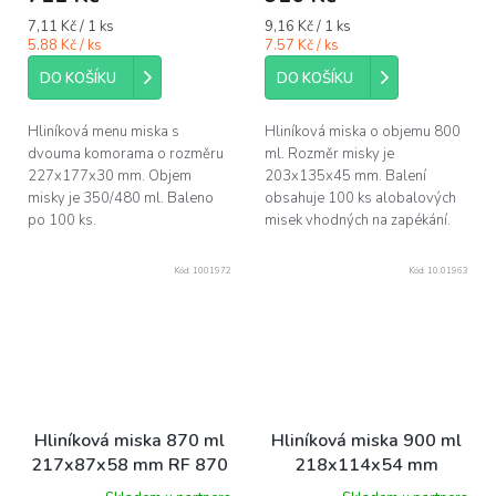
Měrná
Měrná
7,11 Kč / 1 ks
9,16 Kč / 1 ks
cena:
cena:
5.88 Kč / ks
7.57 Kč / ks
DO KOŠÍKU
DO KOŠÍKU
Hliníková menu miska s
Hliníková miska o objemu 800
dvouma komorama o rozměru
ml. Rozměr misky je
227x177x30 mm. Objem
203x135x45 mm. Balení
misky je 350/480 ml. Baleno
obsahuje 100 ks alobalových
po 100 ks.
misek vhodných na zapékání.
Kód:
1001972
Kód:
10.01963
Hliníková miska 870 ml
Hliníková miska 900 ml
217x87x58 mm RF 870
218x114x54 mm
G bal/100 ks
ba1/100 ks