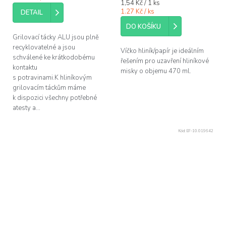
Měrná
1,54 Kč / 1 ks
cena:
1.27 Kč / ks
DETAIL
DO KOŠÍKU
Grilovací tácky ALU jsou plně
recyklovatelné a jsou
Víčko hliník/papír je ideálním
schválené ke krátkodobému
řešením pro uzavření hliníkové
kontaktu
misky o objemu 470 ml.
s potravinami.K hliníkovým
grilovacím táckům máme
k dispozici všechny potřebné
atesty a...
Kód:
EF-10.019642