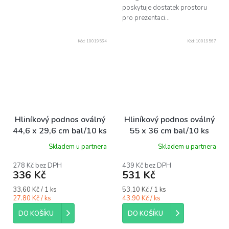
poskytuje dostatek prostoru
pro prezentaci...
Kód:
10019564
Kód:
10019567
Hliníkový podnos oválný
Hliníkový podnos oválný
44,6 x 29,6 cm bal/10 ks
55 x 36 cm bal/10 ks
Skladem u partnera
Skladem u partnera
278 Kč bez DPH
439 Kč bez DPH
336 Kč
531 Kč
Měrná
Měrná
33,60 Kč / 1 ks
53,10 Kč / 1 ks
cena:
cena:
27.80 Kč / ks
43.90 Kč / ks
DO KOŠÍKU
DO KOŠÍKU