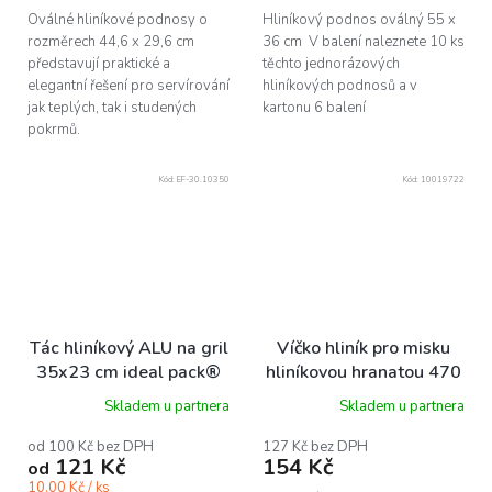
Oválné hliníkové podnosy o
Hliníkový podnos oválný 55 x
rozměrech 44,6 x 29,6 cm
36 cm V balení naleznete 10 ks
představují praktické a
těchto jednorázových
elegantní řešení pro servírování
hliníkových podnosů a v
jak teplých, tak i studených
kartonu 6 balení
pokrmů.
Kód:
EF-30.10350
Kód:
10019722
Tác hliníkový ALU na gril
Víčko hliník pro misku
35x23 cm ideal pack®
hliníkovou hranatou 470
ba1/10 ks
ml bal/100 ks
Skladem u partnera
Skladem u partnera
od 100 Kč bez DPH
127 Kč bez DPH
121 Kč
154 Kč
od
10.00 Kč / ks