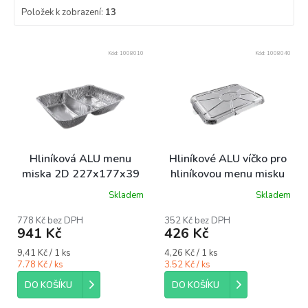
Položek k zobrazení:
13
V
Kód:
1008010
Kód:
1008040
ý
p
i
s
p
r
o
Hliníková ALU menu
Hliníkové ALU víčko pro
d
miska 2D 227x177x39
hliníkovou menu misku
u
mm 400/550 ml bal/100
227x177 mm bal/100 ks
Skladem
Skladem
k
ks
t
778 Kč bez DPH
352 Kč bez DPH
ů
941 Kč
426 Kč
Měrná
Měrná
9,41 Kč / 1 ks
4,26 Kč / 1 ks
cena:
cena:
7.78 Kč / ks
3.52 Kč / ks
DO KOŠÍKU
DO KOŠÍKU