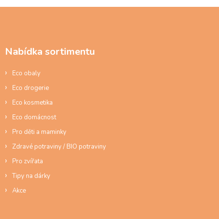
á
d
Z
a
á
c
p
í
a
p
Nabídka sortimentu
t
r
í
v
Eco obaly
k
y
Eco drogerie
v
ý
Eco kosmetika
p
Eco domácnost
i
s
Pro děti a maminky
u
Zdravé potraviny / BIO potraviny
Pro zvířata
Tipy na dárky
Akce