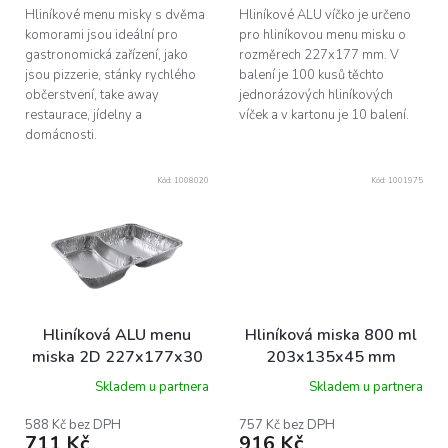
Hliníkové menu misky s dvěma
Hliníkové ALU víčko je určeno
komorami jsou ideální pro
pro hliníkovou menu misku o
gastronomická zařízení, jako
rozměrech 227x177 mm. V
jsou pizzerie, stánky rychlého
balení je 100 kusů těchto
občerstvení, take away
jednorázových hliníkových
restaurace, jídelny a
víček a v kartonu je 10 balení.
domácnosti.
Kód:
1008020
Kód:
1001975
Hliníková ALU menu
Hliníková miska 800 ml
miska 2D 227x177x30
203x135x45 mm
mm 350/480 ml bal/100
ba1/100 ks
Skladem u partnera
Skladem u partnera
ks
588 Kč bez DPH
757 Kč bez DPH
711 Kč
916 Kč