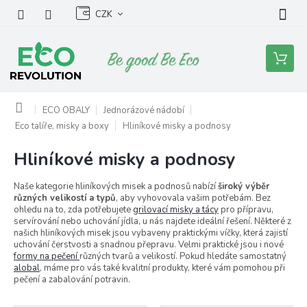
Přejít
CZK
na
obsah
Nákupní
košík
Domů
ECO OBALY
Jednorázové nádobí
Eco talíře, misky a boxy
Hliníkové misky a podnosy
Hliníkové misky a podnosy
Naše kategorie hliníkových misek a podnosů nabízí
široký výběr
různých velikostí a typů
, aby vyhovovala vašim potřebám. Bez
ohledu na to, zda potřebujete
grilovací misky a tácy
pro přípravu,
servírování nebo uchování jídla, u nás najdete ideální řešení. Některé z
našich hliníkových misek jsou vybaveny praktickými víčky, která zajistí
uchování čerstvosti a snadnou přepravu. Velmi praktické jsou i nové
formy na pečení
různých tvarů a velikostí. Pokud hledáte samostatný
alobal
, máme pro vás také kvalitní produkty, které vám pomohou při
pečení a zabalování potravin.