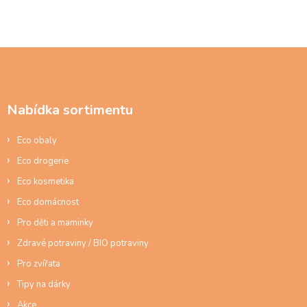
Z
á
p
a
Nabídka sortimentu
t
í
Eco obaly
Eco drogerie
Eco kosmetika
Eco domácnost
Pro děti a maminky
Zdravé potraviny / BIO potraviny
Pro zvířata
Tipy na dárky
Akce