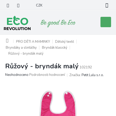
Přejít
CZK
na
obsah
Nákupní
košík
Domů
PRO DĚTI A MAMINKY
Dětský textil
Bryndáky a slintáčky
Bryndák klasický
Růžový - bryndák malý
Růžový - bryndák malý
102192
Průměrné
Neohodnoceno
Podrobnosti hodnocení
Značka:
Petit Lulu s.r.o.
hodnocení
produktu
je
0,0
z
5
hvězdiček.