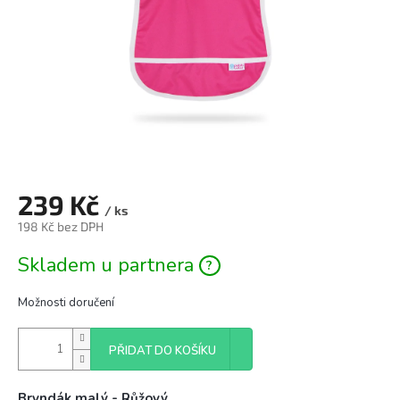
239 Kč
/ ks
198 Kč bez DPH
Měrná
Skladem u partnera
cena:
Možnosti doručení
PŘIDAT DO KOŠÍKU
Bryndák malý - Růžový