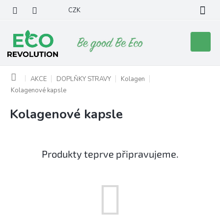
Přejít
CZK
na
obsah
Nákupní
košík
Domů
AKCE
DOPLŇKY STRAVY
Kolagen
Kolagenové kapsle
Kolagenové kapsle
Produkty teprve připravujeme.