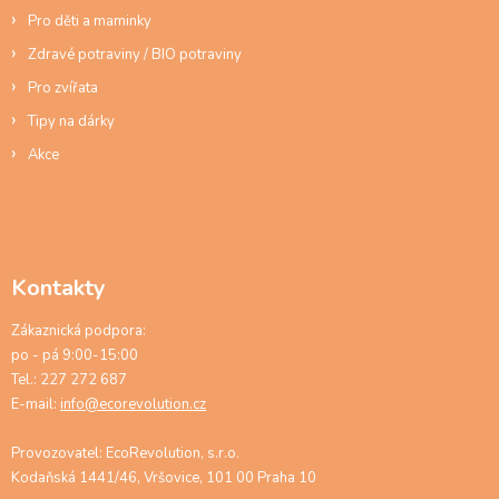
s
Pro děti a maminky
u
Zdravé potraviny / BIO potraviny
Pro zvířata
Tipy na dárky
Akce
Kontakty
Zákaznická podpora:
po - pá 9:00-15:00
Tel.: 227 272 687
E-mail:
info@ecorevolution.cz
Provozovatel: EcoRevolution, s.r.o.
Kodaňská 1441/46, Vršovice, 101 00 Praha 10