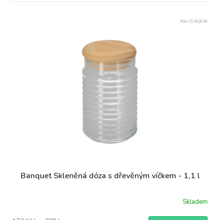
V
Kód:
CD-BQ040
ý
p
i
s
p
r
o
d
u
k
t
ů
Banquet Skleněná dóza s dřevěným víčkem - 1,1 l
Skladem