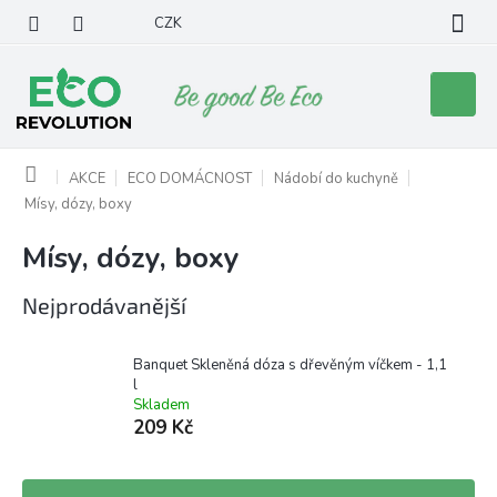
Přejít
CZK
na
obsah
Nákupní
košík
Domů
AKCE
ECO DOMÁCNOST
Nádobí do kuchyně
Mísy, dózy, boxy
Mísy, dózy, boxy
Nejprodávanější
Banquet Skleněná dóza s dřevěným víčkem - 1,1
l
Skladem
209 Kč
Ř