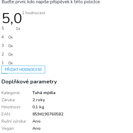
Buďte první, kdo napíše příspěvek k této položce.
5,0
Průměrné
1 hodnocení
hodnocení
produktu
je
5
1x
5,0
z
4
0x
5
hvězdiček.
3
0x
2
0x
1
0x
PŘIDAT HODNOCENÍ
V
Doplňkové parametry
ý
p
i
Kategorie
:
Tuhá mýdla
s
Záruka
:
2 roky
h
Hmotnost
:
0.1 kg
o
EAN
:
8594190760582
d
n
Ruční výroba
:
Ano
o
Vegan
:
Ano
c