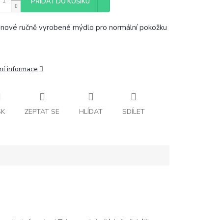
PŘIDAT DO KOŠÍKU
nové ručně vyrobené mýdlo pro normální pokožku
ní informace
SK
ZEPTAT SE
HLÍDAT
SDÍLET