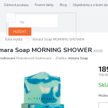
Dárkové poukazy
Firemní dárky
Blog
Objednávka a vrácení zb
HLEDAT
Tuhá mýdla
Almara Soap MORNING SHOWER
mara Soap MORNING SHOWER
30192
ůměrné
hodnocení
Podrobnosti hodnocení
Značka:
Almara Soap
dnocení
18
oduktu
156 K
0
Měrn
Skl
cena:
ězdiček.
Možno