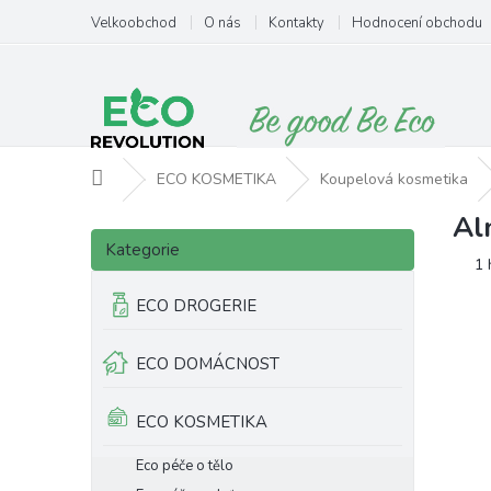
Přejít
Velkoobchod
O nás
Kontakty
Hodnocení obchodu
na
obsah
Domů
ECO KOSMETIKA
Koupelová kosmetika
Al
P
Přeskočit
o
Kategorie
kategorie
Pr
1 
s
ho
t
ECO DROGERIE
pr
r
je
a
5,
ECO DOMÁCNOST
n
z
5
n
hv
í
ECO KOSMETIKA
p
a
Eco péče o tělo
n