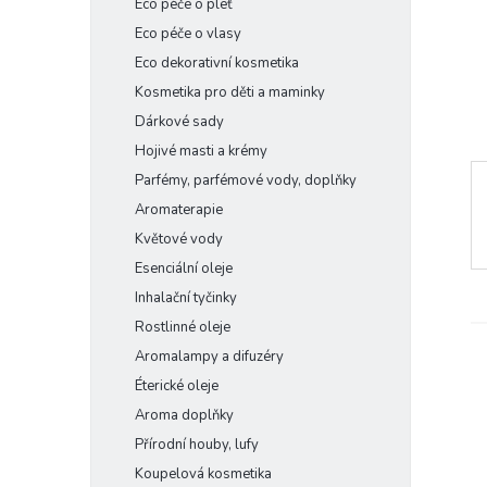
Eco péče o pleť
e
Eco péče o vlasy
l
Eco dekorativní kosmetika
Kosmetika pro děti a maminky
Dárkové sady
Hojivé masti a krémy
Parfémy, parfémové vody, doplňky
Aromaterapie
Květové vody
Esenciální oleje
Inhalační tyčinky
Rostlinné oleje
Aromalampy a difuzéry
Éterické oleje
Aroma doplňky
Přírodní houby, lufy
Koupelová kosmetika