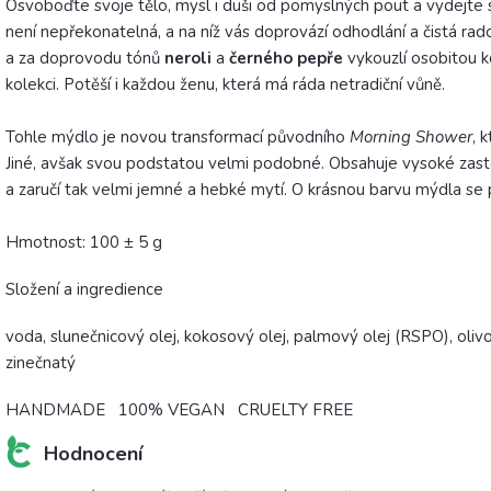
Osvoboďte svoje tělo, mysl i duši od pomyslných pout a vydejte 
není nepřekonatelná, a na níž vás doprovází odhodlání a čistá rado
a za doprovodu tónů
neroli
a
černého pepře
vykouzlí osobitou k
kolekci. Potěší i každou ženu, která má ráda netradiční vůně.
Tohle mýdlo je novou transformací původního
Morning Shower
, 
Jiné, avšak svou podstatou velmi podobné. Obsahuje vysoké zas
a zaručí tak velmi jemné a hebké mytí. O krásnou barvu mýdla se
Hmotnost: 100 ± 5 g
Složení a ingredience
voda, slunečnicový olej, kokosový olej, palmový olej (RSPO), olivo
zinečnatý
HANDMADE 100% VEGAN CRUELTY FREE
Hodnocení