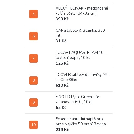
VELKÝ PEČIVÁK - medonosné
kvítí a včely (34x32 cm)
399 Kč
CANS Jablko & Bezinka, 330
ml
31 Kč
LUCART AQUASTREAM 10 -
toaletní papír, 10 ks
125 Kč
ECOVER tablety do myčky All-
In-One 68ks
510 Kč
FINO LD Pytle Green Life
zatahovací 60L, 10ks
62 Kč
Ecoegg náhradní náplň pro
prací vajíčko 50 praní Bavlna
219 Kč