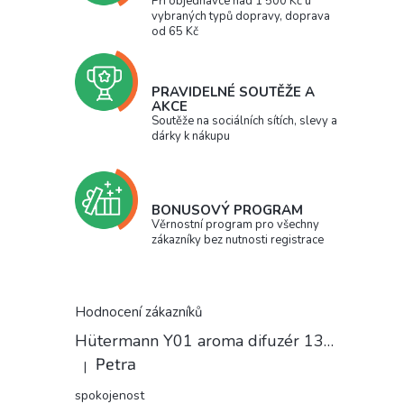
Při objednávce nad 1 500 Kč u
vybraných typů dopravy, doprava
od 65 Kč
PRAVIDELNÉ SOUTĚŽE A
AKCE
Soutěže na sociálních sítích, slevy a
dárky k nákupu
BONUSOVÝ PROGRAM
Věrnostní program pro všechny
zákazníky bez nutnosti registrace
Hodnocení zákazníků
Hütermann Y01 aroma difuzér 130ml světlé dřevo - ultrazvukový, USB.
Petra
|
Hodnocení produktu je 5 z 5 hvězdiček.
spokojenost