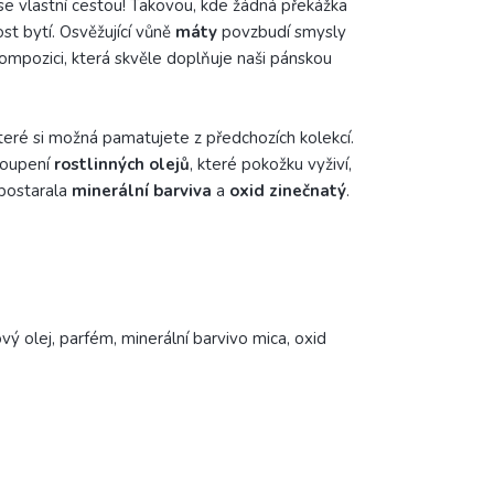
se vlastní cestou! Takovou, kde žádná překážka
st bytí. Osvěžující vůně
máty
povzbudí smysly
ompozici, která skvěle doplňuje naši pánskou
které si možná pamatujete z předchozích kolekcí.
toupení
rostlinných olejů
, které pokožku vyživí,
 postarala
minerální barviva
a
oxid zinečnatý
.
vý olej, parfém, minerální barvivo mica, oxid