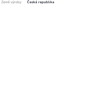
Země výroby
:
Česká republika
e
n
í