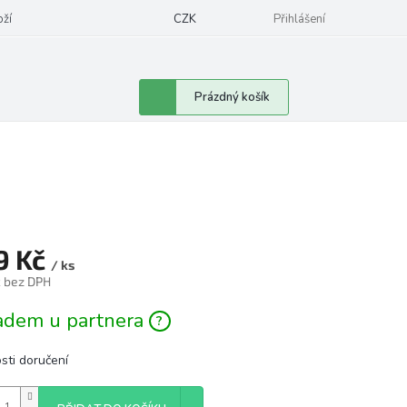
oží
CZK
Přihlášení
Nákupní
Prázdný košík
košík
9 Kč
/ ks
č bez DPH
á
adem u partnera
sti doručení