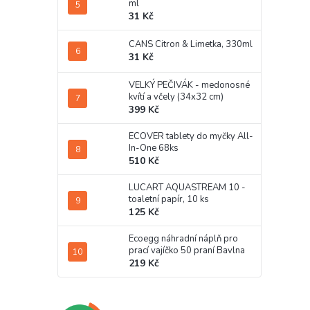
ml
31 Kč
CANS Citron & Limetka, 330ml
31 Kč
VELKÝ PEČIVÁK - medonosné
kvítí a včely (34x32 cm)
399 Kč
ECOVER tablety do myčky All-
In-One 68ks
510 Kč
LUCART AQUASTREAM 10 -
toaletní papír, 10 ks
125 Kč
Ecoegg náhradní náplň pro
prací vajíčko 50 praní Bavlna
219 Kč