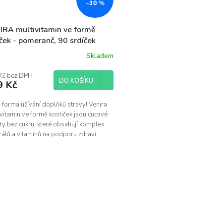
–30 %
IRA multivitamin ve formě
ček - pomeranč, 90 srdíček
Skladem
Kč bez DPH
DO KOŠÍKU
9 Kč
forma užívání doplňků stravy! Venira
vitamin ve formě kostiček jsou cucavé
ty bez cukru, které obsahují komplex
álů a vitamínů na podporu zdraví.
a...
O
v
l
á
d
a
c