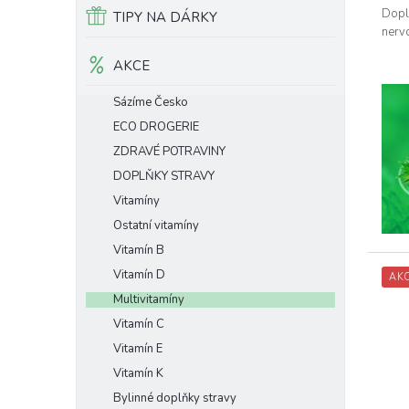
5
Dopl
TIPY NA DÁRKY
hvěz
nerv
AKCE
Sázíme Česko
ECO DROGERIE
ZDRAVÉ POTRAVINY
DOPLŇKY STRAVY
Vitamíny
Ostatní vitamíny
Vitamín B
Vitamín D
AK
Multivitamíny
Vitamín C
Vitamín E
Vitamín K
Bylinné doplňky stravy