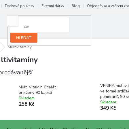
Dárkové poukazy
Firemní dárky
Blog
Objednávka a vrácení zb
HLEDAT
Multivitamíny
ltivitamíny
prodávanější
VENIRA multivi
Multi VitaMin Chelát
ve formě srdíče
pro ženy 90 kapslí
pomeranč, 90 sr
Skladem
Skladem
258 Kč
349 Kč