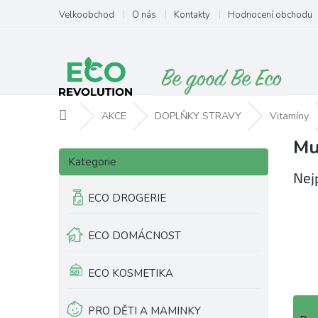
Přejít
Velkoobchod
O nás
Kontakty
Hodnocení obchodu
na
obsah
Domů
AKCE
DOPLŇKY STRAVY
Vitamíny
Mu
P
Přeskočit
o
Kategorie
kategorie
s
Nej
t
ECO DROGERIE
r
a
ECO DOMÁCNOST
n
n
í
ECO KOSMETIKA
p
a
Ř
PRO DĚTI A MAMINKY
n