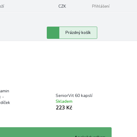
oží
CZK
Přihlášení
Nákupní
Prázdný košík
košík
tamin
SeniorVit 60 kapslí
k -
Skladem
díček
223 Kč