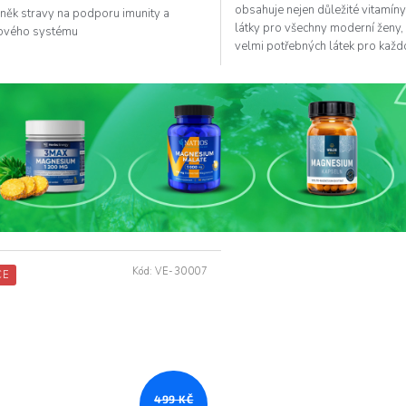
obsahuje nejen důležité vitamíny
něk stravy na podporu imunity a
diček.
látky pro všechny moderní ženy, 
ového systému
velmi potřebných látek pro kaž
vitalitu...
Kód:
VE-30007
CE
499 KČ