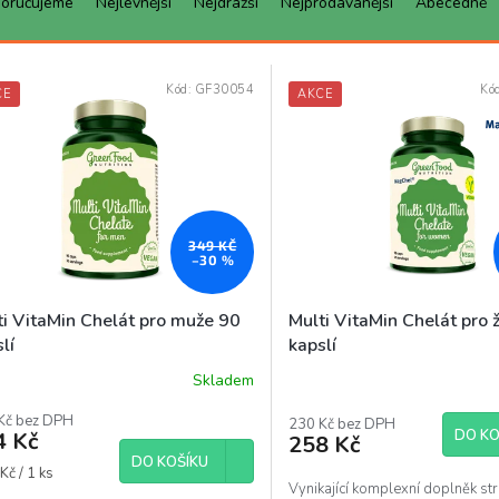
oručujeme
Nejlevnější
Nejdražší
Nejprodávanější
Abecedně
Kód:
GF30054
Kó
CE
AKCE
349 KČ
–30 %
ti VitaMin Chelát pro muže 90
Multi VitaMin Chelát pro 
lí
kapslí
Skladem
ěrné
ocení
Kč bez DPH
uktu
230 Kč bez DPH
DO KO
4 Kč
258 Kč
DO KOŠÍKU
á
Kč / 1 ks
Vynikající komplexní doplněk str