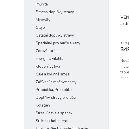
Imunita
Fitness doplňky stravy
VEN
Minerály
srdí
Oleje
Ostatní doplňky stravy
Speciálně pro muže a ženy
312 
34
Zdraví a krása
Energie a vitalita
Nová 
multi
Kloubní výživa
table
Čaje a bylinné směsi
miner
Zažívání a močové cesty
Venir
Probiotika, Prebiotika
Doplňky stravy pro děti
Kolagen
Stres, únava a spánek
Srdce a cholesterol
Tinktury, čínská medicína, kapky