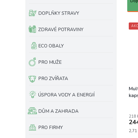
a
Dop
e
z
l
e
DOPLŇKY STRAVY
n
V
í
AK
ý
ZDRAVÉ POTRAVINY
p
p
r
i
ECO OBALY
o
s
d
p
u
r
PRO MUŽE
k
o
t
d
PRO ZVÍŘATA
ů
u
k
Mul
ÚSPORA VODY A ENERGIÍ
t
kaps
ů
Prům
DŮM A ZAHRADA
hodn
218 
prod
24
je
PRO FIRMY
5,0
Měrn
2,71 
z
cena: