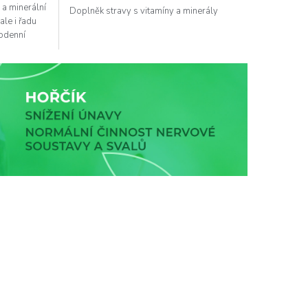
5
 a minerální
Doplněk stravy s vitamíny a minerály
hvězdiček.
ale i řadu
dodenní