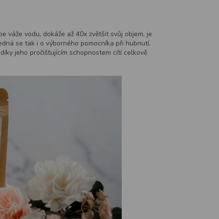
be váže vodu, dokáže až 40x zvětšit svůj objem, je
Jedná se tak i o výborného pomocníka při hubnutí.
 díky jeho pročišťujícím schopnostem cítí celkově