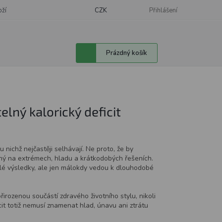
oží
CZK
Přihlášení
Nákupní
Prázdný košík
košík
elný kalorický deficit
 u nichž nejčastěji selhávají. Ne proto, že by
ený na extrémech, hladu a krátkodobých řešeních.
chlé výsledky, ale jen málokdy vedou k dlouhodobé
řirozenou součástí zdravého životního stylu, nikoli
cit totiž nemusí znamenat hlad, únavu ani ztrátu