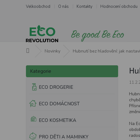
Přejít
Velkoobchod
O nás
Kontakty
Hodnocení obchodu
na
obsah
Domů
Novinky
Hubnutí bez hladovění: jak nastavit
P
Přeskočit
Hub
o
Kategorie
kategorie
s
11.2.
t
ECO DROGERIE
r
Hubnu
a
chybě
ECO DOMÁCNOST
n
Přísn
n
změně
í
ECO KOSMETIKA
Na Ec
p
obdob
a
rados
PRO DĚTI A MAMINKY
n