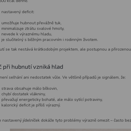
00 kcal denně.
 nastavený deficit:
umožňuje hubnout převážně tuk,
minimalizuje ztrátu svalové hmoty,
nevede k výraznému hladu,
je slučitelný s běžným pracovním i rodinným životem.
tí se tak nestává krátkodobým projektem, ale postupnou a přirozeno
č při hubnutí vzniká hlad
není selhání ani nedostatek vůle. Ve většině případů je signálem, že:
strava obsahuje málo bílkovin,
chybí dostatek vlákniny,
převažují energeticky bohaté, ale málo sytící potraviny,
kalorický deficit je příliš výrazný.
 nastavený jídelníček dokáže tyto problémy výrazně omezit – často bez