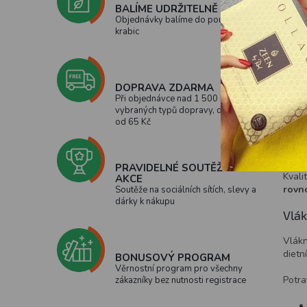
BALÍME UDRŽITELNĚ
Jak 
Objednávky balíme do použitých
krabic
Dost
Bílko
nejen
DOPRAVA ZDARMA
Při objednávce nad 1 500 Kč u
vybraných typů dopravy, doprava
od 65 Kč
PRAVIDELNÉ SOUTĚŽE A
Kvali
AKCE
rovn
Soutěže na sociálních sítích, slevy a
dárky k nákupu
Vlák
Vlákn
dietn
BONUSOVÝ PROGRAM
Věrnostní program pro všechny
Potra
zákazníky bez nutnosti registrace