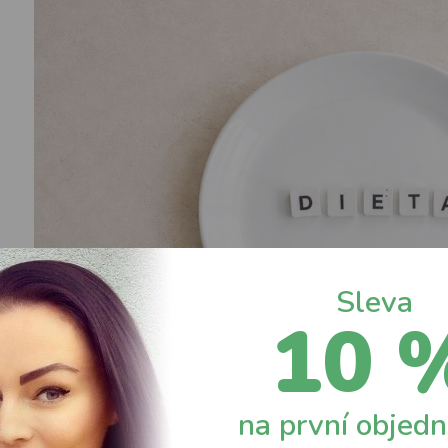
Sleva
10 
na první objed