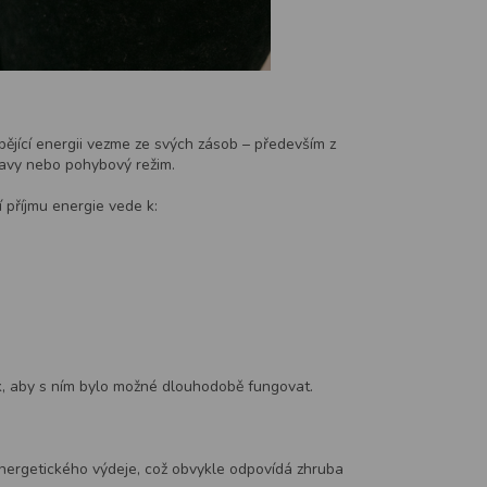
hybějící energii vezme ze svých zásob – především z
travy nebo pohybový režim.
í příjmu energie vede k:
tak, aby s ním bylo možné dlouhodobě fungovat.
 energetického výdeje, což obvykle odpovídá zhruba