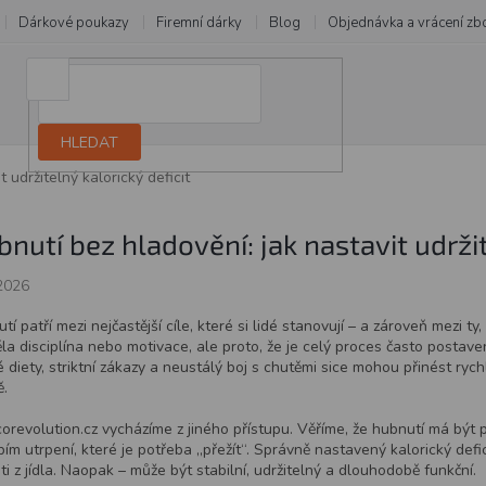
Dárkové poukazy
Firemní dárky
Blog
Objednávka a vrácení zb
HLEDAT
 udržitelný kalorický deficit
nutí bez hladovění: jak nastavit udržit
2026
tí patří mezi nejčastější cíle, které si lidé stanovují – a zároveň mezi ty,
la disciplína nebo motivace, ale proto, že je celý proces často postav
é diety, striktní zákazy a neustálý boj s chutěmi sice mohou přinést ry
.
orevolution.cz vycházíme z jiného přístupu. Věříme, že hubnutí má být p
ím utrpení, které je potřeba „přežít“. Správně nastavený kalorický defi
ti z jídla. Naopak – může být stabilní, udržitelný a dlouhodobě funkční.