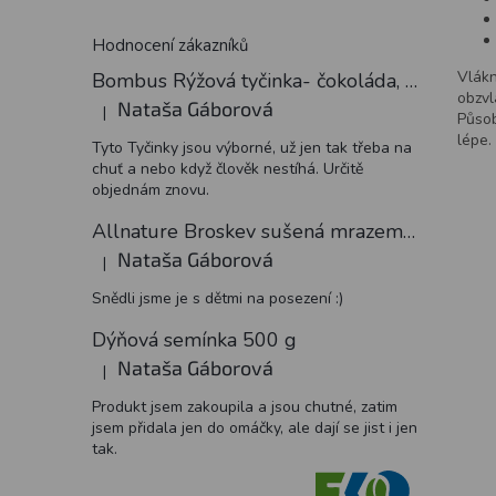
Hodnocení zákazníků
Vlákn
Bombus Rýžová tyčinka- čokoláda, 18 g
obzvl
Nataša Gáborová
|
Hodnocení produktu je 5 z 5 hvězdiček.
Působ
lépe.
Tyto Tyčinky jsou výborné, už jen tak třeba na
chuť a nebo když člověk nestíhá. Určitě
objednám znovu.
Allnature Broskev sušená mrazem plátky, 15 g
Nataša Gáborová
|
Hodnocení produktu je 5 z 5 hvězdiček.
Snědli jsme je s dětmi na posezení :)
Dýňová semínka 500 g
Nataša Gáborová
|
Hodnocení produktu je 5 z 5 hvězdiček.
Produkt jsem zakoupila a jsou chutné, zatim
jsem přidala jen do omáčky, ale dají se jist i jen
tak.