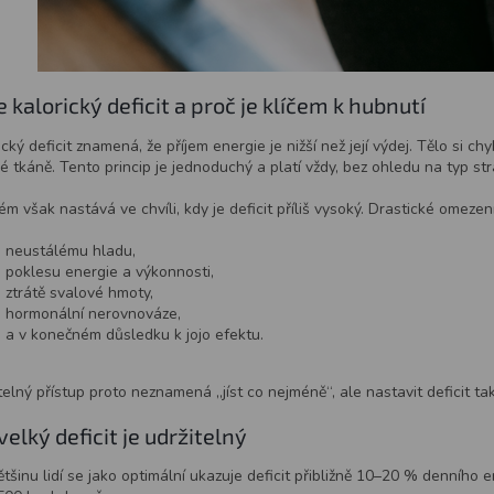
e kalorický deficit a proč je klíčem k hubnutí
ický deficit znamená, že příjem energie je nižší než její výdej. Tělo si c
é tkáně. Tento princip je jednoduchý a platí vždy, bez ohledu na typ s
ém však nastává ve chvíli, kdy je deficit příliš vysoký. Drastické omezen
neustálému hladu,
poklesu energie a výkonnosti,
ztrátě svalové hmoty,
hormonální nerovnováze,
a v konečném důsledku k jojo efektu.
telný přístup proto neznamená „jíst co nejméně“, ale nastavit deficit 
velký deficit je udržitelný
ětšinu lidí se jako optimální ukazuje deficit přibližně 10–20 % denního