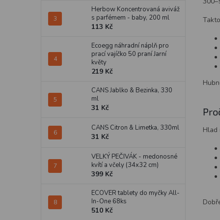
300–5
Herbow Koncentrovaná aviváž
s parfémem - baby, 200 ml
Takto
113 Kč
Ecoegg náhradní náplň pro
prací vajíčko 50 praní Jarní
květy
219 Kč
Hubnu
CANS Jablko & Bezinka, 330
ml
31 Kč
Pro
CANS Citron & Limetka, 330ml
Hlad 
31 Kč
VELKÝ PEČIVÁK - medonosné
kvítí a včely (34x32 cm)
399 Kč
ECOVER tablety do myčky All-
In-One 68ks
Dobře
510 Kč