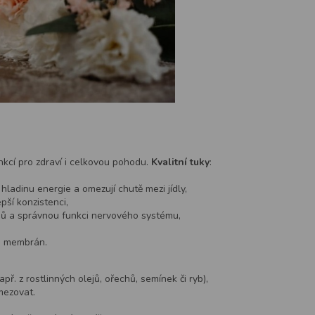
nkcí pro zdraví i celkovou pohodu.
Kvalitní tuky
:
hladinu energie a omezují chutě mezi jídly,
ší konzistenci,
nů a správnou funkci nervového systému,
ch membrán.
ř. z rostlinných olejů, ořechů, semínek či ryb),
mezovat.