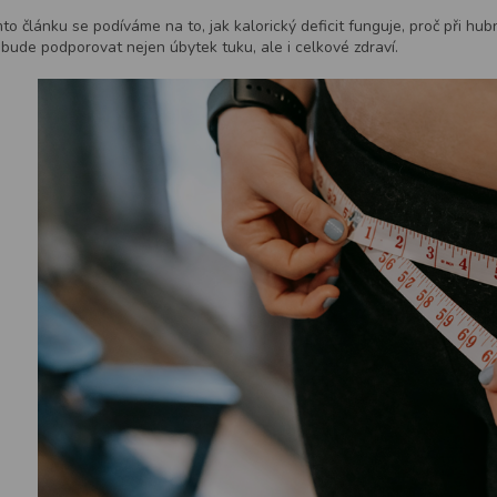
to článku se podíváme na to, jak kalorický deficit funguje, proč při hubn
 bude podporovat nejen úbytek tuku, ale i celkové zdraví.