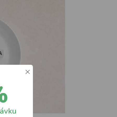
×
%
návku