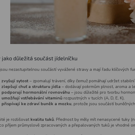
 jako důležitá součást jídelníčku
jsou nezastupitelnou součástí vyvážené stravy a mají řadu klíčových fu
zvyšují sytost
– zpomalují trávení, díky čemuž pomáhají udržet stabilní 
zlepšují chuť a strukturu jídla
– dodávají pokrmům plnost, aroma a lep
podporují hormonální rovnováhu
– jsou důležité pro tvorbu hormo
umožňují vstřebávání vitaminů
rozpustných v tucích (A, D, E, K),
přispívají ke zdraví buněk a mozku
, protože jsou součástí buněčný
ité je rozlišovat
kvalitu tuků
. Přednost by měly mít nenasycené tuky (nap
co příjem průmyslově zpracovaných a přepalovaných tuků je vhodné o