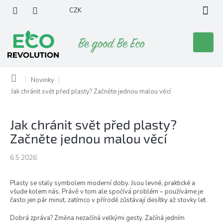
Přejít
CZK
na
obsah
Nákupní
košík
Domů
Novinky
Jak chránit svět před plasty? Začněte jednou malou věcí
Jak chránit svět před plasty?
Začněte jednou malou věcí
6.5.2026
Plasty se staly symbolem moderní doby. Jsou levné, praktické a
všude kolem nás. Právě v tom ale spočívá problém – používáme je
často jen pár minut, zatímco v přírodě zůstávají desítky až stovky let.
Dobrá zpráva? Změna nezačíná velkými gesty. Začíná jedním