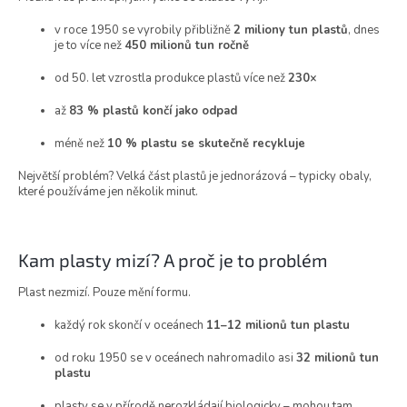
v roce 1950 se vyrobily přibližně
2 miliony tun plastů
, dnes
je to více než
450 milionů tun ročně
od 50. let vzrostla produkce plastů více než
230×
až
83 % plastů končí jako odpad
méně než
10 % plastu se skutečně recykluje
Největší problém? Velká část plastů je jednorázová – typicky obaly,
které používáme jen několik minut.
Kam plasty mizí? A proč je to problém
Plast nezmizí. Pouze mění formu.
každý rok skončí v oceánech
11–12 milionů tun plastu
od roku 1950 se v oceánech nahromadilo asi
32 milionů tun
plastu
plasty se v přírodě nerozkládají biologicky – mohou tam