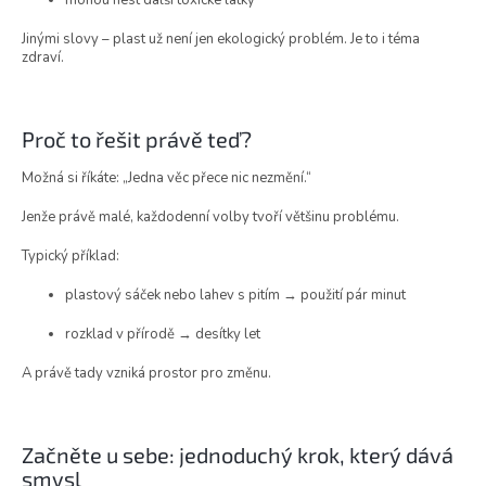
mohou nést další toxické látky
Jinými slovy – plast už není jen ekologický problém. Je to i téma
zdraví.
Proč to řešit právě teď?
Možná si říkáte: „Jedna věc přece nic nezmění.“
Jenže právě malé, každodenní volby tvoří většinu problému.
Typický příklad:
plastový sáček nebo lahev s pitím → použití pár minut
rozklad v přírodě → desítky let
A právě tady vzniká prostor pro změnu.
Začněte u sebe: jednoduchý krok, který dává
smysl