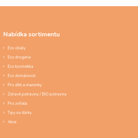
Z
á
p
a
Nabídka sortimentu
t
í
Eco obaly
Eco drogerie
Eco kosmetika
Eco domácnost
Pro děti a maminky
Zdravé potraviny / BIO potraviny
Pro zvířata
Tipy na dárky
Akce