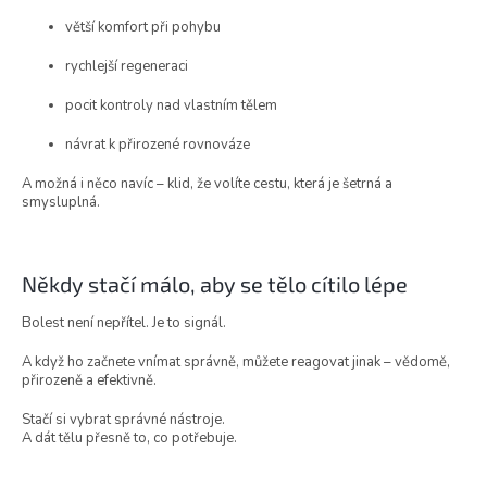
větší komfort při pohybu
rychlejší regeneraci
pocit kontroly nad vlastním tělem
návrat k přirozené rovnováze
A možná i něco navíc – klid, že volíte cestu, která je šetrná a
smysluplná.
Někdy stačí málo, aby se tělo cítilo lépe
Bolest není nepřítel. Je to signál.
A když ho začnete vnímat správně, můžete reagovat jinak – vědomě,
přirozeně a efektivně.
Stačí si vybrat správné nástroje.
A dát tělu přesně to, co potřebuje.