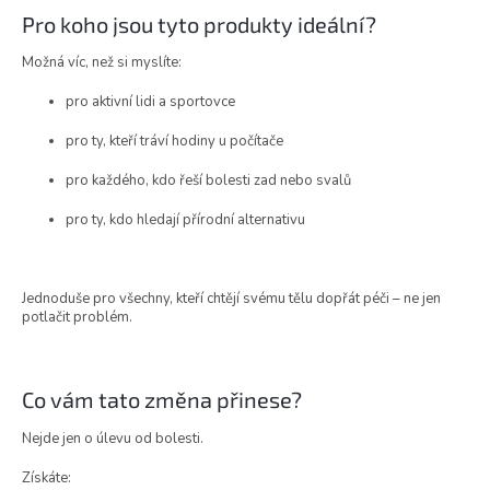
Pro koho jsou tyto produkty ideální?
Možná víc, než si myslíte:
pro aktivní lidi a sportovce
pro ty, kteří tráví hodiny u počítače
pro každého, kdo řeší bolesti zad nebo svalů
pro ty, kdo hledají přírodní alternativu
Jednoduše pro všechny, kteří chtějí svému tělu dopřát péči – ne jen
potlačit problém.
Co vám tato změna přinese?
Nejde jen o úlevu od bolesti.
Získáte: