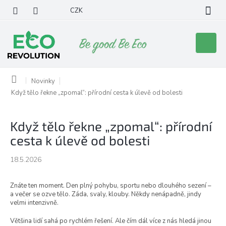
Přejít
CZK
na
obsah
Nákupní
košík
Domů
Novinky
Když tělo řekne „zpomal“: přírodní cesta k úlevě od bolesti
Když tělo řekne „zpomal“: přírodní
cesta k úlevě od bolesti
18.5.2026
Znáte ten moment. Den plný pohybu, sportu nebo dlouhého sezení –
a večer se ozve tělo. Záda, svaly, klouby. Někdy nenápadně, jindy
velmi intenzivně.
Většina lidí sahá po rychlém řešení. Ale čím dál více z nás hledá jinou