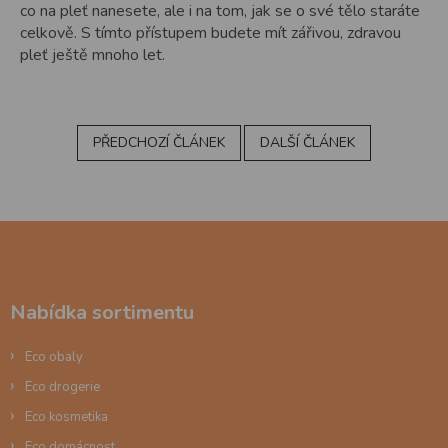
co na pleť nanesete, ale i na tom, jak se o své tělo staráte
celkově. S tímto přístupem budete mít zářivou, zdravou
pleť ještě mnoho let.
PŘEDCHOZÍ ČLÁNEK
DALŠÍ ČLÁNEK
Z
á
p
a
Nabídka sortimentu
t
í
Eco obaly
Eco drogerie
Eco kosmetika
Eco domácnost