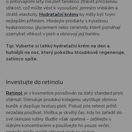
S přibývajícími lety má pleť tendenci ztrácet přirozenou
vlhkost, což může vést k vysoušení, jemným vráskám a
ztrátě elasticity.
Hydratační krémy
by měly být tvým
nejlepším přítelem. Hledejte produkty s kyselinou
hyaluronovou, glycerinem nebo ceramidy, které pomáhají
uzamykat vlhkost v pleti a obnovují její bariéru.
Tip: Vyberte si lehký hydratační krém na den a
hutnější na noc, který pokožku hloubkově regeneruje,
zatímco spíte.
Investujte do retinolu
Retinol
je v kosmetice považován za zlatý standard proti
stárnutí. Stimuluje produkci kolagenu, urychluje obnovu
buněk a zlepšuje texturu pleti. Pokud jste retinol ještě
nezačala používat, třicítka je skvělý čas, kdy ho zařadit do
své skincare rutiny. Buďte však opatrná – začínejte s
nízkými koncentracemi a používejte ho pouze večer,