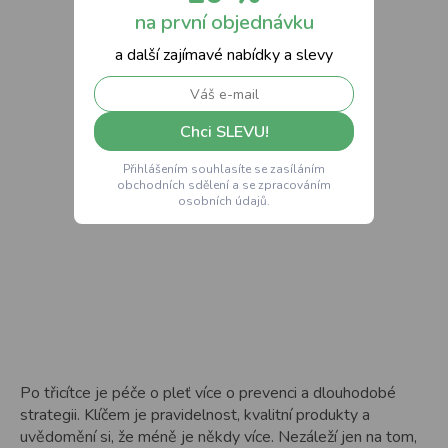
na první objednávku
a další zajímavé nabídky a slevy
Chci SLEVU!
Přihlášením souhlasíte se zasíláním
obchodních sdělení a se zpracováním
osobních údajů.
Po třicítce je péče o pleť více o prevenci a dlouhodobé
strategii. Klíčem je pravidelnost, kvalitní produkty a
uvědomění si, že méně je někdy více. Nezáleží jen na tom,