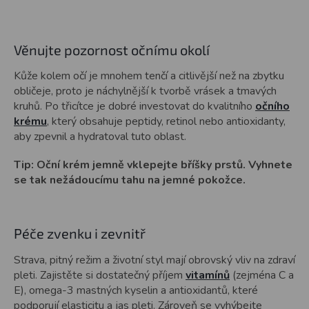
Věnujte pozornost očnímu okolí
Kůže kolem očí je mnohem tenčí a citlivější než na zbytku
obličeje, proto je náchylnější k tvorbě vrásek a tmavých
kruhů. Po třicítce je dobré investovat do kvalitního
očního
krému
, který obsahuje peptidy, retinol nebo antioxidanty,
aby zpevnil a hydratoval tuto oblast.
Tip: Oční krém jemně vklepejte bříšky prstů. Vyhnete
se tak nežádoucímu tahu na jemné pokožce.
Péče zvenku i zevnitř
Strava, pitný režim a životní styl mají obrovský vliv na zdraví
pleti. Zajistěte si dostatečný příjem
vitamínů
(zejména C a
E), omega-3 mastných kyselin a antioxidantů, které
podporují elasticitu a jas pleti. Zároveň se vyhýbejte