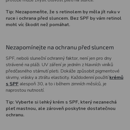
protože může zvýšit citlivost pleti na slunce.
Tip: Nezapomeňte, že s retinolem by měla jít ruku v
ruce i ochrana před sluncem. Bez SPF by vám retinol
mohl víc škodit než pomáhat.
Nezapomínejte na ochranu před sluncem
SPF, neboli sluneční ochranný faktor, není jen pro dny
strávené na pláži. UV záření je jedním z hlavních viníků
předčasného stárnutí pleti. Dokáže způsobit pigmentové
skvrny, vrásky a ztrátu elasticity. Každodenní použití
krémů
s SPF
alespoň 30, a to i během zimních měsíců, je
naprostou nutností.
Tip: Vyberte si lehký krém s SPF, který nezanechá
pleť mastnou, ale zároveň poskytne dostatečnou
ochranu.