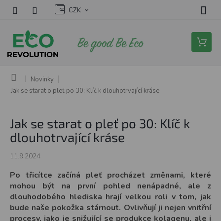
Přejít
CZK
na
obsah
Nákupní
košík
Domů
Novinky
Jak se starat o pleť po 30: Klíč k dlouhotrvající kráse
Jak se starat o pleť po 30: Klíč k
dlouhotrvající kráse
11.9.2024
Po třicítce začíná pleť procházet změnami, které
mohou být na první pohled nenápadné, ale z
dlouhodobého hlediska hrají velkou roli v tom, jak
bude naše pokožka stárnout. Ovlivňují ji nejen vnitřní
procesy, jako je snižující se produkce kolagenu, ale i