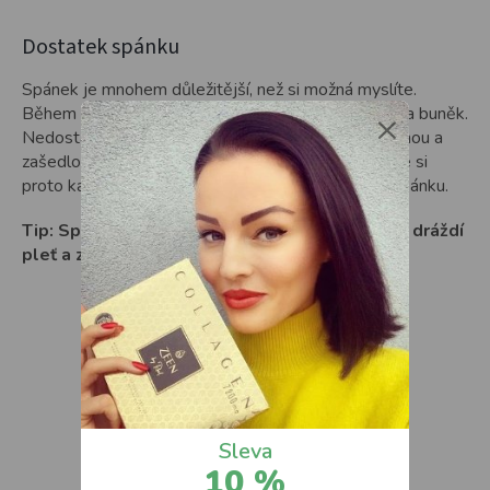
Dostatek spánku
Spánek je mnohem důležitější, než si možná myslíte.
Během noci probíhá v pokožce regenerace a obnova buněk.
×
Nedostatek spánku se může projevit otoky, unavenou a
zašedlou pletí a urychlením tvorby vrásek. Dopřejte si
proto každou noc minimálně 7–8 hodin kvalitního spánku.
Tip: Spěte na hedvábném polštáři, který méně dráždí
pleť a zabraňuje tvorbě otlaků a vrásek.
Sleva
10 %