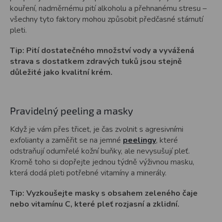
kouření, nadměrnému pití alkoholu a přehnanému stresu –
všechny tyto faktory mohou způsobit předčasné stárnutí
pleti.
Tip: Pití dostatečného množství vody a vyvážená
strava s dostatkem zdravých tuků jsou stejně
důležité jako kvalitní krém.
Pravidelný peeling a masky
Když je vám přes třicet, je čas zvolnit s agresivními
exfolianty a zaměřit se na jemné
peelingy
, které
odstraňují odumřelé kožní buňky, ale nevysušují pleť.
Kromě toho si dopřejte jednou týdně výživnou masku,
která dodá pleti potřebné vitamíny a minerály.
Tip: Vyzkoušejte masky s obsahem zeleného čaje
nebo vitamínu C, které pleť rozjasní a zklidní.