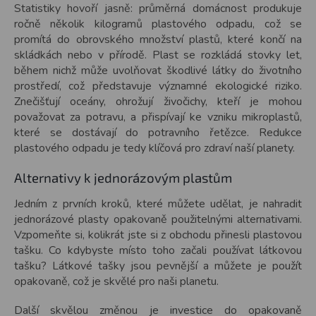
Statistiky hovoří jasně: průměrná domácnost produkuje
ročně několik kilogramů plastového odpadu, což se
promítá do obrovského množství plastů, které končí na
skládkách nebo v přírodě. Plast se rozkládá stovky let,
během nichž může uvolňovat škodlivé látky do životního
prostředí, což představuje významné ekologické riziko.
Znečišťují oceány, ohrožují živočichy, kteří je mohou
považovat za potravu, a přispívají ke vzniku mikroplastů,
které se dostávají do potravního řetězce. Redukce
plastového odpadu je tedy klíčová pro zdraví naší planety.
Alternativy k jednorázovým plastům
Jedním z prvních kroků, které můžete udělat, je nahradit
jednorázové plasty opakovaně použitelnými alternativami.
Vzpomeňte si, kolikrát jste si z obchodu přinesli plastovou
tašku. Co kdybyste místo toho začali používat látkovou
tašku? Látkové tašky jsou pevnější a můžete je použít
opakovaně, což je skvělé pro naši planetu.
Další skvělou změnou je investice do opakovaně