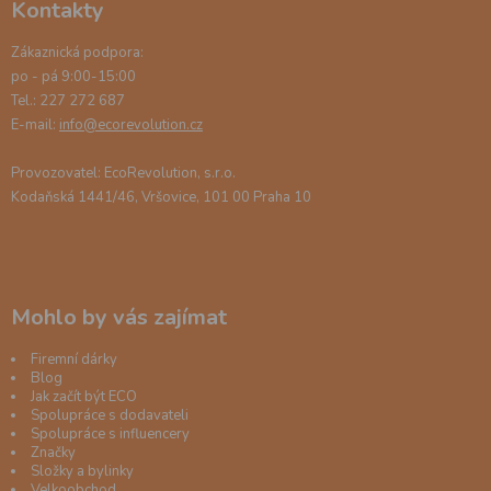
Kontakty
Zákaznická podpora:
po - pá 9:00-15:00
Tel.: 227 272 687
E-mail:
info@ecorevolution.cz
Provozovatel: EcoRevolution, s.r.o.
Kodaňská 1441/46, Vršovice, 101 00 Praha 10
Mohlo by vás zajímat
Firemní dárky
Blog
Jak začít být ECO
Spolupráce s dodavateli
Spolupráce s influencery
Značky
Složky a bylinky
Velkoobchod