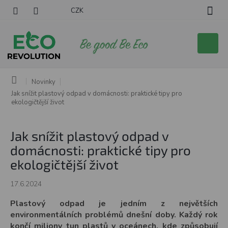
Přejít
CZK
na
obsah
Nákupní
košík
Domů
Novinky
Jak snížit plastový odpad v domácnosti: praktické tipy pro
ekologičtější život
Jak snížit plastový odpad v
domácnosti: praktické tipy pro
ekologičtější život
17.6.2024
Plastový odpad je jedním z největších
environmentálních problémů dnešní doby. Každý rok
končí miliony tun plastů v oceánech, kde způsobují