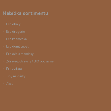
p
a
Nabídka sortimentu
t
í
Eco obaly
Eco drogerie
Eco kosmetika
Eco domácnost
Pro děti a maminky
Zdravé potraviny / BIO potraviny
Pro zvířata
Tipy na dárky
Akce