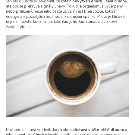
Je však důležité si uvědomit, že kofein
nevytváří energii sám o sobě
,
ale pouze překrývá signály únavy. Pokud je organismus vyčerpaný
nebo přetížený, může jeho časté užívání vést k nervozitě, kolísání
energie a v pozdějších hodinách i k narušení spánku. Proto je klíčové
nejen množství kofeinu, ale také
čas jeho konzumace
a celkový
životní rytmus.
Problém nastává ve chvíli, kdy
kofein zůstává v těle příliš dlouho
a