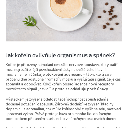
Jak kofein ovlivňuje organismus a spánek?
Kofein je přirozený stimulant centrální nervové soustavy, který patří
mezi nejrozšířenější psychoaktivní látky na světě. Jeho hlavním
mechanismem účinku je
blokování adenosinu
– látky, která se v
průběhu dne postupně hromadí v mozku a vysílá tělu signál, že je čas
zpomalit a odpočívat. Když kofein obsadí adenosinové receptory,
mozek tento signál „nevidí“, a proto se
oddaluje pocit únavy
.
Výsledkem je zvýšená bdělost, lepší schopnost soustředění a
dočasné potlačení ospalosti. Zároveň dochází ke zvýšení hladiny
dopaminu a adrenalinu, což může krátkodobě zlepšit náladu, motivaci
i pracovní výkon. Právě proto je káva pro mnoho lidí oblíbeným
pomocníkem při ranním startu nebo v náročných pracovních dnech.