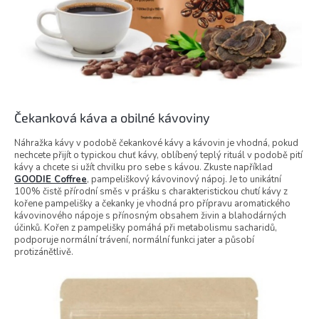
Čekanková káva a obilné kávoviny
Náhražka kávy v podobě čekankové kávy a kávovin je vhodná, pokud
nechcete přijít o typickou chuť kávy, oblíbený teplý rituál v podobě pití
kávy a chcete si užít chvilku pro sebe s kávou. Zkuste například
GOODIE Coffree
, pampeliškový kávovinový nápoj. Je to unikátní
100% čistě přírodní směs v prášku s charakteristickou chutí kávy z
kořene pampelišky a čekanky je vhodná pro přípravu aromatického
kávovinového nápoje s přínosným obsahem živin a blahodárných
účinků. Kořen z pampelišky pomáhá při metabolismu sacharidů,
podporuje normální trávení, normální funkci jater a působí
protizánětlivě.