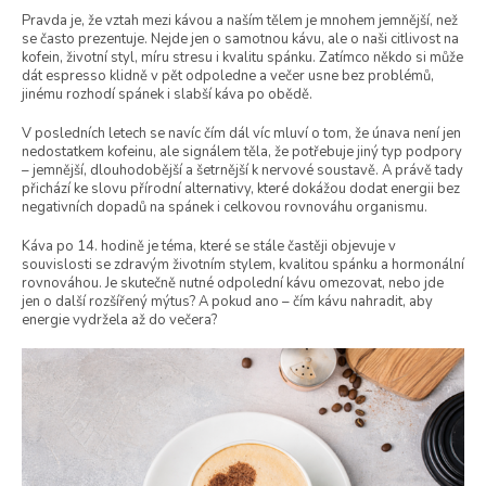
Pravda je, že vztah mezi kávou a naším tělem je mnohem jemnější, než
se často prezentuje. Nejde jen o samotnou kávu, ale o naši citlivost na
kofein, životní styl, míru stresu i kvalitu spánku. Zatímco někdo si může
dát espresso klidně v pět odpoledne a večer usne bez problémů,
jinému rozhodí spánek i slabší káva po obědě.
V posledních letech se navíc čím dál víc mluví o tom, že únava není jen
nedostatkem kofeinu, ale signálem těla, že potřebuje jiný typ podpory
– jemnější, dlouhodobější a šetrnější k nervové soustavě. A právě tady
přichází ke slovu přírodní alternativy, které dokážou dodat energii bez
negativních dopadů na spánek i celkovou rovnováhu organismu.
Káva po 14. hodině je téma, které se stále častěji objevuje v
souvislosti se zdravým životním stylem, kvalitou spánku a hormonální
rovnováhou. Je skutečně nutné odpolední kávu omezovat, nebo jde
jen o další rozšířený mýtus? A pokud ano – čím kávu nahradit, aby
energie vydržela až do večera?