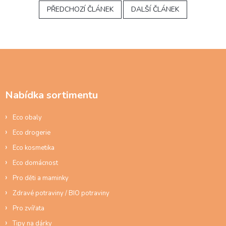
PŘEDCHOZÍ ČLÁNEK
DALŠÍ ČLÁNEK
Z
á
p
a
Nabídka sortimentu
t
í
Eco obaly
Eco drogerie
Eco kosmetika
Eco domácnost
Pro děti a maminky
Zdravé potraviny / BIO potraviny
Pro zvířata
Tipy na dárky