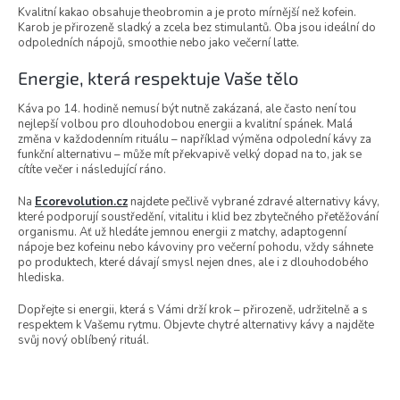
Kvalitní kakao obsahuje theobromin a je proto mírnější než kofein.
Karob je přirozeně sladký a zcela bez stimulantů. Oba jsou ideální do
odpoledních nápojů, smoothie nebo jako večerní latte.
Energie, která respektuje Vaše tělo
Káva po 14. hodině nemusí být nutně zakázaná, ale často není tou
nejlepší volbou pro dlouhodobou energii a kvalitní spánek. Malá
změna v každodenním rituálu – například výměna odpolední kávy za
funkční alternativu – může mít překvapivě velký dopad na to, jak se
cítíte večer i následující ráno.
Na
Ecorevolution.cz
najdete pečlivě vybrané zdravé alternativy kávy,
které podporují soustředění, vitalitu i klid bez zbytečného přetěžování
organismu. Ať už hledáte jemnou energii z matchy, adaptogenní
nápoje bez kofeinu nebo kávoviny pro večerní pohodu, vždy sáhnete
po produktech, které dávají smysl nejen dnes, ale i z dlouhodobého
hlediska.
Dopřejte si energii, která s Vámi drží krok – přirozeně, udržitelně a s
respektem k Vašemu rytmu. Objevte chytré alternativy kávy a najděte
svůj nový oblíbený rituál.