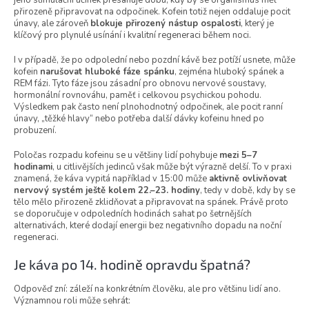
jeho stimulační účinek přesahuje dobu, kdy by se organismus měl
přirozeně připravovat na odpočinek. Kofein totiž nejen oddaluje pocit
únavy, ale zároveň
blokuje přirozený nástup ospalosti
, který je
klíčový pro plynulé usínání i kvalitní regeneraci během noci.
I v případě, že po odpolední nebo pozdní kávě bez potíží usnete, může
kofein
narušovat hluboké fáze spánku
, zejména hluboký spánek a
REM fázi. Tyto fáze jsou zásadní pro obnovu nervové soustavy,
hormonální rovnováhu, paměť i celkovou psychickou pohodu.
Výsledkem pak často není plnohodnotný odpočinek, ale pocit ranní
únavy, „těžké hlavy“ nebo potřeba další dávky kofeinu hned po
probuzení.
Poločas rozpadu kofeinu se u většiny lidí pohybuje
mezi 5–7
hodinami
, u citlivějších jedinců však může být výrazně delší. To v praxi
znamená, že káva vypitá například v 15:00 může
aktivně ovlivňovat
nervový systém ještě kolem 22.–23. hodiny
, tedy v době, kdy by se
tělo mělo přirozeně zklidňovat a připravovat na spánek. Právě proto
se doporučuje v odpoledních hodinách sahat po šetrnějších
alternativách, které dodají energii bez negativního dopadu na noční
regeneraci.
Je káva po 14. hodině opravdu špatná?
Odpověď zní: záleží na konkrétním člověku, ale pro většinu lidí ano.
Významnou roli může sehrát: