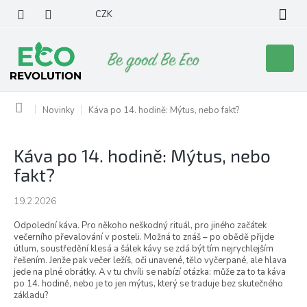
Přejít
CZK
na
obsah
Nákupní
košík
Domů
Novinky
Káva po 14. hodině: Mýtus, nebo fakt?
Káva po 14. hodině: Mýtus, nebo
fakt?
19.2.2026
Odpolední káva. Pro někoho neškodný rituál, pro jiného začátek
večerního převalování v posteli. Možná to znáš – po obědě přijde
útlum, soustředění klesá a šálek kávy se zdá být tím nejrychlejším
řešením. Jenže pak večer ležíš, oči unavené, tělo vyčerpané, ale hlava
jede na plné obrátky. A v tu chvíli se nabízí otázka: může za to ta káva
po 14. hodině, nebo je to jen mýtus, který se traduje bez skutečného
základu?