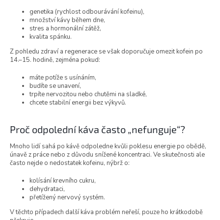
genetika (rychlost odbourávání kofeinu),
množství kávy během dne,
stres a hormonální zátěž,
kvalita spánku.
Z pohledu zdraví a regenerace se však doporučuje omezit kofein po
14.–15. hodině, zejména pokud:
máte potíže s usínáním,
budíte se unavení,
trpíte nervozitou nebo chutěmi na sladké,
chcete stabilní energii bez výkyvů.
Proč odpolední káva často „nefunguje“?
Mnoho lidí sahá po kávě odpoledne kvůli poklesu energie po obědě,
únavě z práce nebo z důvodu snížené koncentraci. Ve skutečnosti ale
často nejde o nedostatek kofeinu, nýbrž o:
kolísání krevního cukru,
dehydrataci,
přetížený nervový systém.
V těchto případech další káva problém neřeší, pouze ho krátkodobě