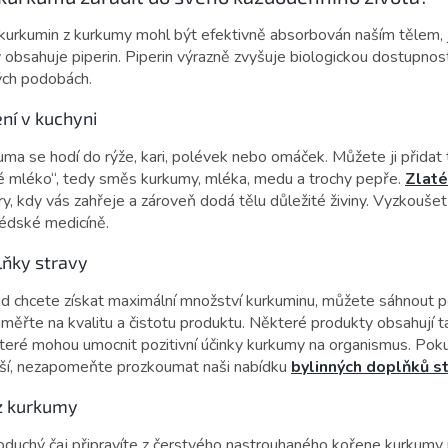
kurkumin z kurkumy mohl být efektivně absorbován naším tělem,
ý obsahuje piperin. Piperin výrazně zvyšuje biologickou dostupno
ých podobách.
ní v kuchyni
ma se hodí do rýže, kari, polévek nebo omáček. Můžete ji přidat 
té mléko“, tedy směs kurkumy, mléka, medu a trochy pepře.
Zlat
y, kdy vás zahřeje a zároveň dodá tělu důležité živiny. Vyzkoušet
védské medicíně.
lňky stravy
d chcete získat maximální množství kurkuminu, můžete sáhnout po
měřte na kvalitu a čistotu produktu. Některé produkty obsahují ta
které mohou umocnit pozitivní účinky kurkumy na organismus. Poku
áší, nezapomeňte prozkoumat naši nabídku
bylinných doplňků s
z kurkumy
oduchý čaj připravíte z čerstvého nastrouhaného kořene kurkumy n