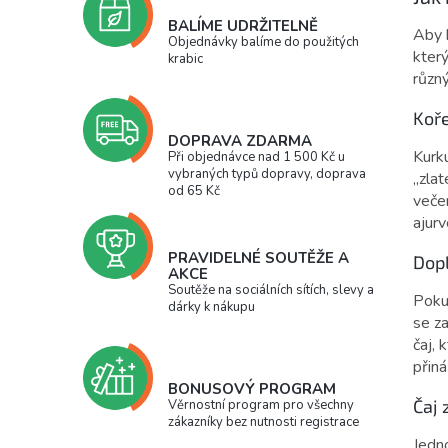
BALÍME UDRŽITELNĚ
Aby 
Objednávky balíme do použitých
kter
krabic
různ
Koře
DOPRAVA ZDARMA
Kurku
Při objednávce nad 1 500 Kč u
vybraných typů dopravy, doprava
„zla
od 65 Kč
večer
ajur
PRAVIDELNÉ SOUTĚŽE A
Dop
AKCE
Soutěže na sociálních sítích, slevy a
Poku
dárky k nákupu
se za
čaj, 
přin
BONUSOVÝ PROGRAM
Čaj 
Věrnostní program pro všechny
zákazníky bez nutnosti registrace
Jedn