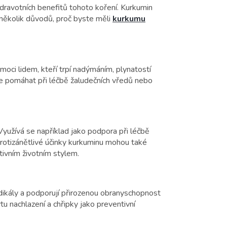
dravotních benefitů tohoto koření. Kurkumin
je několik důvodů, proč byste měli
kurkumu
moci lidem, kteří trpí nadýmáním, plynatostí
že pomáhat při léčbě žaludečních vředů nebo
Využívá se například jako podpora při léčbě
. Protizánětlivé účinky kurkuminu mohou také
tivním životním stylem.
dikály a podporují přirozenou obranyschopnost
 nachlazení a chřipky jako preventivní