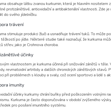
uma obsahuje látku zvanou kurkumin, která je hlavním nositelem z
lné protizánětlivé, antioxidační a antibakteriální vlastnosti. Zde 
it do svého jídelníčku.
ora trávení
ma stimuluje produkci žluči a usnadňuje trávení tuků. To může po
 těžkostí po jídle. Některé studie také naznačují, že kurkuma mů
ů střev, jako je Crohnova choroba.
izánětlivé účinky
svým vlastnostem je kurkuma účinná při snižování zánětů v těle. 
tidy, revmatoidní artritidy a dalších chronických zánětlivých stavů
i při problémech s klouby a svaly, což ocení sportovci a lidé s ak
pora imunity
oxidační účinky kurkumy chrání buňky před poškozením volnými ra
nismu. Kurkuma je často doporučována v období zvýšeného výskytu
tředek pro posílení imunitního systému.