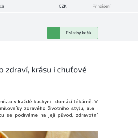
oží
CZK
Přihlášení
Nákupní
Prázdný košík
košík
 zdraví, krásu i chuťové
 místo v každé kuchyni i domácí lékárně. V
milovníky zdravého životního stylu, ale i
ku se podíváme na její původ, zdravotní