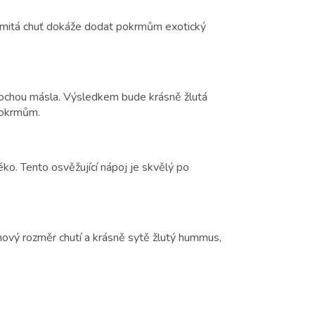
 zemitá chuť dokáže dodat pokrmům exotický
 trochou másla. Výsledkem bude krásně žlutá
 pokrmům.
o. Tento osvěžující nápoj je skvělý po
nový rozměr chutí a krásně sytě žlutý hummus,