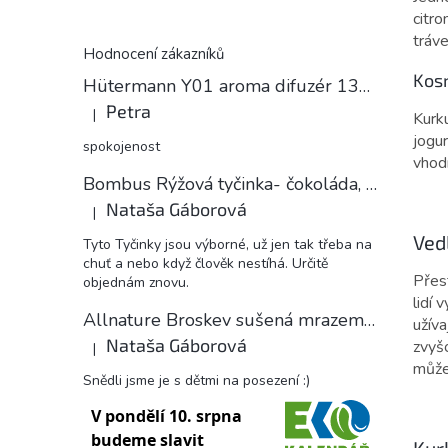
citro
tráve
Hodnocení zákazníků
Kos
Hütermann Y01 aroma difuzér 130ml světlé dřevo - ultrazvukový, USB.
Petra
|
Kurk
Hodnocení produktu je 5 z 5 hvězdiček.
jogur
spokojenost
vhod
Bombus Rýžová tyčinka- čokoláda, 18 g
Nataša Gáborová
|
Hodnocení produktu je 5 z 5 hvězdiček.
Ved
Tyto Tyčinky jsou výborné, už jen tak třeba na
chuť a nebo když člověk nestíhá. Určitě
Přes
objednám znovu.
lidí 
Allnature Broskev sušená mrazem plátky, 15 g
užív
Nataša Gáborová
zvyšo
|
Hodnocení produktu je 5 z 5 hvězdiček.
může
Snědli jsme je s dětmi na posezení :)
Kur