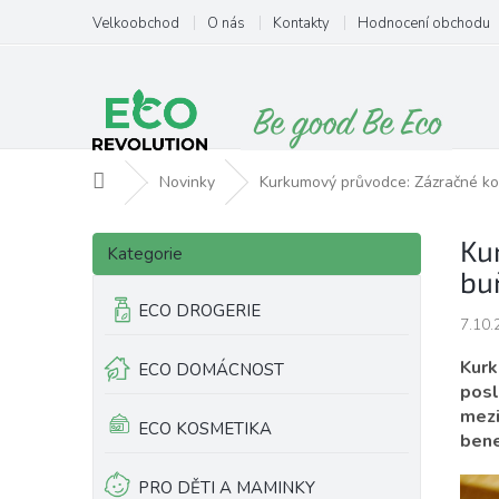
Přejít
Velkoobchod
O nás
Kontakty
Hodnocení obchodu
na
obsah
Domů
Novinky
Kurkumový průvodce: Zázračné koř
P
Přeskočit
Ku
o
Kategorie
kategorie
s
bu
t
ECO DROGERIE
r
7.10.
a
Kurk
ECO DOMÁCNOST
n
posl
n
mezi
í
ECO KOSMETIKA
bene
p
a
PRO DĚTI A MAMINKY
n