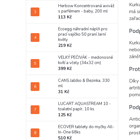
Kurk
Herbow Koncentrovaná aviváž
má si
s parfémem - baby, 200 ml
113 Kč
zařad
Ecoegg náhradní náplň pro
Podp
prací vajíčko 50 praní Jarní
květy
Kurku
219 Kč
nebo
zánět
VELKÝ PEČIVÁK - medonosné
kvítí a včely (34x32 cm)
Prot
399 Kč
Díky 
CANS Jablko & Bezinka, 330
ml
artri
31 Kč
pomoc
LUCART AQUASTREAM 10 -
Pod
toaletní papír, 10 ks
125 Kč
Anti
orga
ECOVER tablety do myčky All-
In-One 68ks
pros
510 Kč