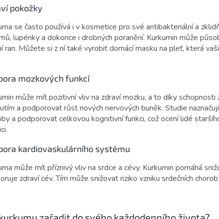
ví pokožky
ma se často používá i v kosmetice pro své antibakteriální a zklidň
mů, lupénky a dokonce i drobných poranění. Kurkumin může působit
í ran. Můžete si z ní také vyrobit domácí masku na pleť, která vaši 
pora mozkových funkcí
min může mít pozitivní vliv na zdraví mozku, a to díky schopnosti
nutím a podporovat růst nových nervových buněk. Studie naznačuj
by a podporovat celkovou kognitivní funkci, což ocení lidé staršího
ci.
pora kardiovaskulárního systému
uma může mít příznivý vliv na srdce a cévy. Kurkumin pomáhá sniž
ruje zdraví cév. Tím může snižovat riziko vzniku srdečních chorob
 kurkumu zařadit do svého každodenního života?