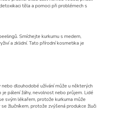
detoxikaci těla a pomoci při problémech s
 peelingů. Smíchejte kurkumu s medem,
iví a zklidní. Tato přírodní kosmetika je
 nebo dlouhodobé užívání může u některých
ako je pálení žáhy, nevolnost nebo průjem. Lidé
it se svým lékařem, protože kurkuma může
my se žlučníkem, protože zvýšená produkce žluči