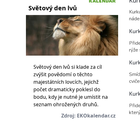
Kurk
nádec
Kur
Přide
rýže
Kur
Smíc
cviče
Kur
Přide
který