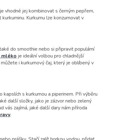
 je vhodné jej kombinovat s černým pepřem,
st kurkuminu. Kurkumu lze konzumovat v
také do smoothie nebo si připravit populární
é mléko
je ideální volbou pro chladnější
 můžete i kurkumový čaj, který je oblíbený v
 kapslích s kurkumou a piperinem. Při výběru
ké další složky, jako je zázvor nebo zelený
d vás zajímá, jaké další dary nám příroda
travy
.
ebo prášku. Stačí zalít horkou vodou, přidat