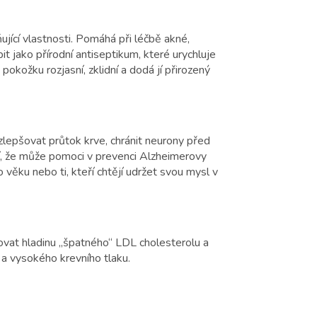
ující vlastnosti. Pomáhá při léčbě akné,
 jako přírodní antiseptikum, které urychluje
pokožku rozjasní, zklidní a dodá jí přirozený
 zlepšovat průtok krve, chránit neurony před
í, že může pomoci v prevenci Alzheimerovy
 věku nebo ti, kteří chtějí udržet svou mysl v
ovat hladinu „špatného“ LDL cholesterolu a
 a vysokého krevního tlaku.