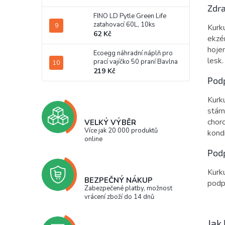
Zdra
FINO LD Pytle Green Life
zatahovací 60L, 10ks
Kurku
62 Kč
ekzé
hojen
Ecoegg náhradní náplň pro
lesk.
prací vajíčko 50 praní Bavlna
219 Kč
Pod
Kurku
stár
choro
VELKÝ VÝBĚR
Více jak 20 000 produktů
kondi
online
Pod
Kurk
BEZPEČNÝ NÁKUP
podpo
Zabezpečené platby, možnost
vrácení zboží do 14 dnů
Jak