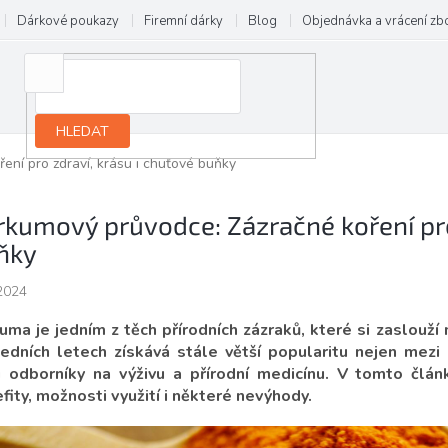
Dárkové poukazy
Firemní dárky
Blog
Objednávka a vrácení zb
HLEDAT
ení pro zdraví, krásu i chuťové buňky
rkumový průvodce: Zázračné koření pro
ňky
2024
uma je jedním z těch přírodních zázraků, které si zaslouží
edních letech získává stále větší popularitu nejen mezi 
 odborníky na výživu a přírodní medicínu. V tomto člán
fity, možnosti využití i některé nevýhody.