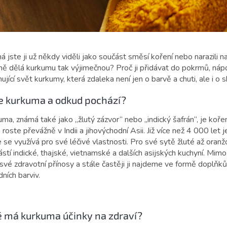
 jste ji už někdy viděli jako součást směsí koření nebo narazili n
ně dělá kurkumu tak výjimečnou? Proč ji přidávat do pokrmů, ná
nující svět kurkumy, která zdaleka není jen o barvě a chuti, ale i 
je kurkuma a odkud pochází?
ma, známá také jako „žlutý zázvor“ nebo „indický šafrán“, je kořen
 roste převážně v Indii a jihovýchodní Asii. Již více než 4 000 let 
 se využívá pro své léčivé vlastnosti. Pro své sytě žluté až oran
stí indické, thajské, vietnamské a dalších asijských kuchyní. Mim
 své zdravotní přínosy a stále častěji ji najdeme ve formě doplň
dních barviv.
é má kurkuma účinky na zdraví?