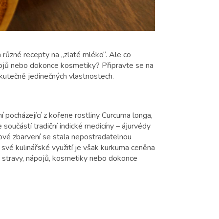
a různé recepty na „zlaté mléko“. Ale co
pojů nebo dokonce kosmetiky? Připravte se na
o skutečně jedinečných vlastnostech.
í pocházející z kořene rostliny Curcuma longa,
je součástí tradiční indické medicíny – ájurvédy
žové zbarvení se stala nepostradatelnou
o své kulinářské využití je však kurkuma ceněna
ků stravy, nápojů, kosmetiky nebo dokonce