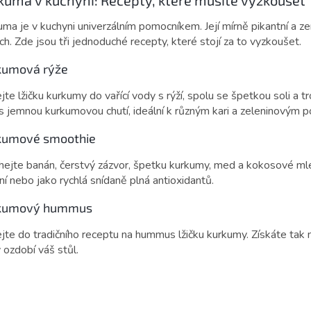
uma je v kuchyni univerzálním pomocníkem. Její mírně pikantní a
h. Zde jsou tři jednoduché recepty, které stojí za to vyzkoušet.
kumová rýže
jte lžičku kurkumy do vařící vody s rýží, spolu se špetkou soli a
 s jemnou kurkumovou chutí, ideální k různým kari a zeleninovým
kumové smoothie
hejte banán, čerstvý zázvor, špetku kurkumy, med a kokosové mlék
ní nebo jako rychlá snídaně plná antioxidantů.
kumový hummus
jte do tradičního receptu na hummus lžičku kurkumy. Získáte tak 
 ozdobí váš stůl.