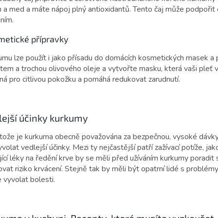
n a med a máte nápoj plný antioxidantů. Tento čaj může podpořit 
ním.
metické přípravky
umu lze použít i jako přísadu do domácích kosmetických masek a
tem a trochou olivového oleje a vytvořte masku, která vaši pleť vyž
ná pro citlivou pokožku a pomáhá redukovat zarudnutí.
lejší účinky kurkumy
tože je kurkuma obecně považována za bezpečnou, vysoké dávky
vyvolat vedlejší účinky. Mezi ty nejčastější patří zažívací potíže, j
ající léky na ředění krve by se měli před užíváním kurkumy porad
vat riziko krvácení. Stejně tak by měli být opatrní lidé s problé
 vyvolat bolesti.
kuma v kuchyni: Recepty, které musíte vyzkoušet