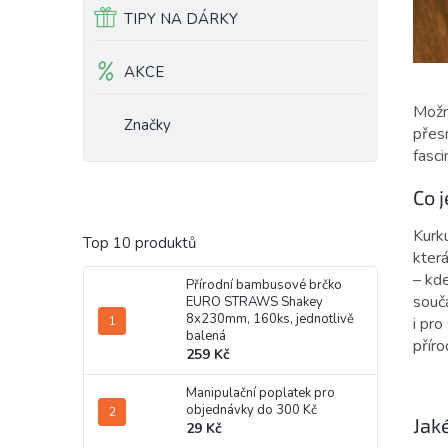
TIPY NA DÁRKY
AKCE
Možná
Značky
přes
fasci
Co 
Kurku
Top 10 produktů
která
– kde
Přírodní bambusové brčko
součá
EURO STRAWS Shakey
8x230mm, 160ks, jednotlivě
i pro
balená
příro
259 Kč
Manipulační poplatek pro
objednávky do 300 Kč
Jak
29 Kč