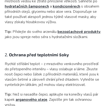
místnosti vedou ke ztrátě přirozené vlhkosti. Sáhněte po
hydratačních šamponech
a
kondicionérech
s obsahem
přírodních olejů, glycerinu nebo aloe vera. Doporučuje se
také používat alespoň jednou týdně vlasové masky, aby
vlasy získaly hloubkovou výživu.
Tip:
Přidejte do svého arzenálu
bezoplachové produkty
,
jako jsou spreje nebo séra s hydratačními složkami.
2.
Ochrana před teplotními šoky
Rychlé střídání teplot – z mrazivého venkovního prostředí
do přetopeného interiéru – vlasy oslabuje a láme. Zkuste
nosit čepici nebo šátek z přírodních materiálů, které jsou k
vlasům šetrné a zároveň chrání před chladem. Vyhněte se
syntetickým látkám, jež mohou vlasy elektrizovat.
Tip:
Než si nasadíte čepici, aplikujte na konečky vlasů pár
kapek
arganového oleje
. Zajistíte jim tak ochrannou
vrstvu.