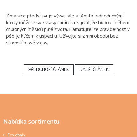
Zima sice představuje výzvu, ale s těmito jednoduchými
kroky můžete své vlasy chránit a zajistit, že budou i během
chladných měsíců plné života. Pamatujte, že pravidelnost v
péči je klíčem k úspěchu. Užívejte si zimní období bez
starostí o své vlasy.
PŘEDCHOZÍ ČLÁNEK
DALŠÍ ČLÁNEK
Z
á
p
a
Nabídka sortimentu
t
í
Eco obaly