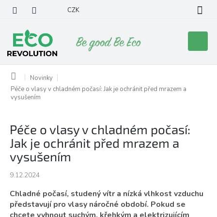
Přejít
CZK
na
obsah
Nákupní
košík
Domů
Novinky
Péče o vlasy v chladném počasí: Jak je ochránit před mrazem a
vysušením
Péče o vlasy v chladném počasí:
Jak je ochránit před mrazem a
vysušením
9.12.2024
Chladné počasí, studený vítr a nízká vlhkost vzduchu
představují pro vlasy náročné období. Pokud se
chcete vyhnout suchým, křehkým a elektrizujícím