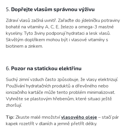
5.
Dopřejte vlasům správnou výživu
Zdraví vlasů začíná uvnitř. Zařaďte do jídelníčku potraviny
bohaté na vitamíny A, C, E, železo a omega-3 mastné
kyseliny. Tyto živiny podporují hydrataci a lesk vlasů.
Skvělým doplňkem mohou být i vlasové vitamíny s
biotinem a zinkem.
6.
Pozor na statickou elektřinu
Suchý zimní vzduch často způsobuje, že vlasy elektrizují.
Používání hydratačních produktů a dřevěného nebo
ionizačního kartáče může tento problém minimalizovat.
Vyhněte se plastovým hřebenům, které situaci ještě
zhoršují.
Tip:
Zkuste malé množství
vlasového oleje
– stačí pár
kapek rozetřít v dlaních a jemně přetřít délky.