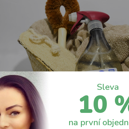
Sleva
10 
na první objed
nost si zaslouží i koupelna, především vodovodní baterie, kde je vi