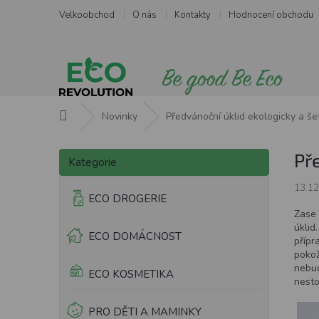
Přejít
Velkoobchod
O nás
Kontakty
Hodnocení obchodu
na
obsah
Domů
Novinky
Předvánoční úklid ekologicky a še
P
Přeskočit
Př
o
Kategorie
kategorie
s
13.12
t
ECO DROGERIE
r
Zase 
a
úklid
ECO DOMÁCNOST
n
přípr
n
pokož
nebud
í
ECO KOSMETIKA
nesto
p
a
PRO DĚTI A MAMINKY
n