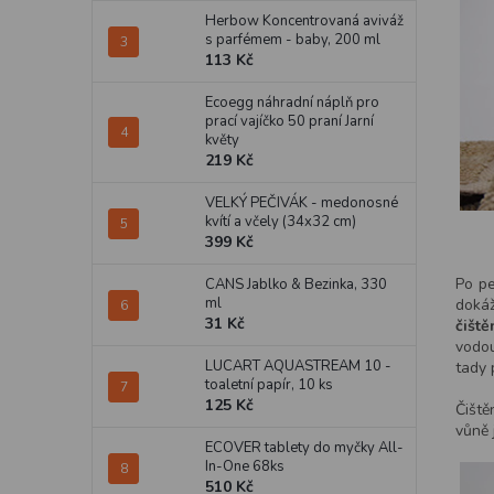
Herbow Koncentrovaná aviváž
s parfémem - baby, 200 ml
113 Kč
Ecoegg náhradní náplň pro
prací vajíčko 50 praní Jarní
květy
219 Kč
VELKÝ PEČIVÁK - medonosné
kvítí a včely (34x32 cm)
399 Kč
Po pe
CANS Jablko & Bezinka, 330
ml
doká
31 Kč
čiště
vodou
LUCART AQUASTREAM 10 -
tady 
toaletní papír, 10 ks
125 Kč
Čiště
vůně 
ECOVER tablety do myčky All-
In-One 68ks
510 Kč