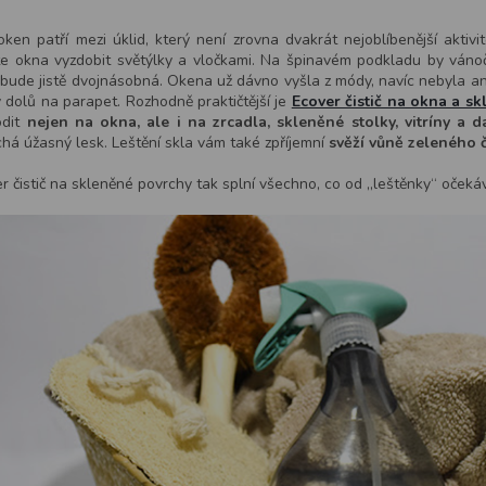
oken patří mezi úklid, který není zrovna dvakrát nejoblíbenější aktiv
e okna vyzdobit světýlky a vločkami. Na špinavém podkladu by vánoč
bude jistě dvojnásobná. Okena už dávno vyšla z módy, navíc nebyla ani v
 dolů na parapet. Rozhodně praktičtější je
Ecover čistič na okna a s
odit
nejen na okna, ale i na zrcadla, skleněné stolky, vitríny a 
há úžasný lesk. Leštění skla vám také zpříjemní
svěží vůně zeleného č
r čistič na skleněné povrchy tak splní všechno, co od „leštěnky“ očeká