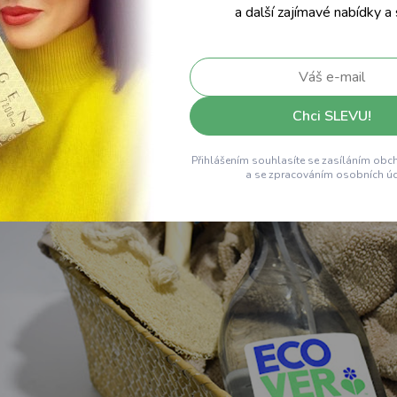
 při vánočním gruntování, ale vlastně i po celý rok. Vytváří aktivní 
a další zajímavé nabídky a
enými skvrnami od mýdla.
Dá se použít
na vanu, umyvadlo, vodovod
d koupelny bude s tímto prostředkem velice příjemný, protože
von
nace, ale pro nos určitě zajímavá.
Chci SLEVU!
Přihlášením souhlasíte se zasíláním obc
a se zpracováním osobních úd