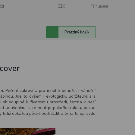
oží
CZK
Přihlášení
Nákupní
Prázdný košík
košík
Ecover
í. Pečení cukroví a pro mnohé bohužel i vánoční
 špínou. Jde to ovšem i ekologicky, udržitelně a s
Je ohleduplná k životnímu prostředí, šetrná k naší
ivot udušením. Také neutrpí pokožka rukou, pokud
y totiž dokážou pěkně podráždit a ty za to opravdu