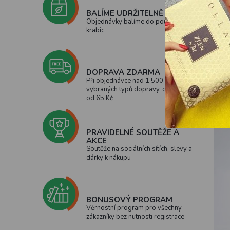
nejen
BALÍME UDRŽITELNĚ
usaz
Objednávky balíme do použitých
krabic
Úkli
kombi
DOPRAVA ZDARMA
Při objednávce nad 1 500 Kč u
vybraných typů dopravy, doprava
od 65 Kč
PRAVIDELNÉ SOUTĚŽE A
AKCE
Soutěže na sociálních sítích, slevy a
dárky k nákupu
BONUSOVÝ PROGRAM
Věrnostní program pro všechny
zákazníky bez nutnosti registrace