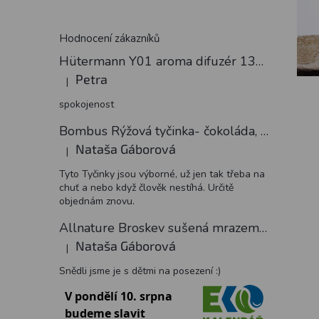
Hodnocení zákazníků
Hütermann Y01 aroma difuzér 130ml světlé dřevo - ultrazvukový, USB.
Petra
|
Hodnocení produktu je 5 z 5 hvězdiček.
spokojenost
Bombus Rýžová tyčinka- čokoláda, 18 g
Nataša Gáborová
|
Hodnocení produktu je 5 z 5 hvězdiček.
Tyto Tyčinky jsou výborné, už jen tak třeba na
chuť a nebo když člověk nestíhá. Určitě
objednám znovu.
Allnature Broskev sušená mrazem plátky, 15 g
Nataša Gáborová
|
Hodnocení produktu je 5 z 5 hvězdiček.
Snědli jsme je s dětmi na posezení :)