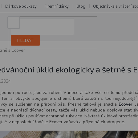
Dárkové poukazy
Firemní dárky
Blog
Objednávka a vrácení zb
HLEDAT
trně s Ecover
edvánoční úklid ekologicky a šetrně s 
.2024
jednou po roce, jsou za rohem Vánoce a také vše, co tomu předcház
. Ten si obvykle spojujeme s chemií, která zatočí i s tou nejodolnější
avky se složením na přírodní bázi. Přesně taková je značka
Ecover
. 
ce a nedráždí dýchací cesty, takže vás úklid nebude doslova stát ž
ete při úklidu používat ochranné rukavice. Některé úklidové prostředk
jí. A v neposlední řadě je Ecover voňavá a příjemná ekodrogerie.