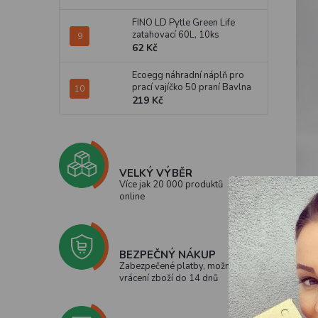
FINO LD Pytle Green Life
zatahovací 60L, 10ks
62 Kč
Ecoegg náhradní náplň pro
prací vajíčko 50 praní Bavlna
219 Kč
VELKÝ VÝBĚR
Více jak 20 000 produktů
online
BEZPEČNÝ NÁKUP
Zabezpečené platby, možnost
vrácení zboží do 14 dnů
Pozor