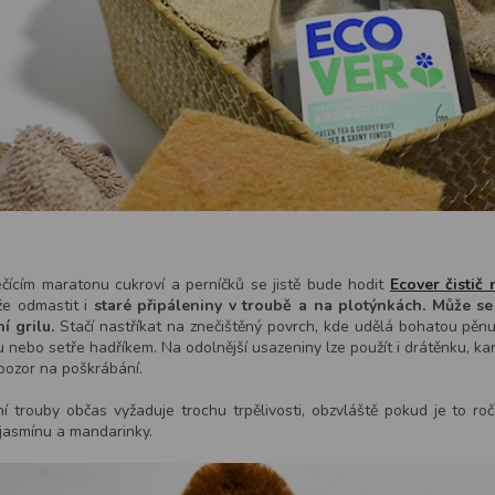
čícím maratonu cukroví a perníčků se jistě bude hodit
Ecover čistič
že odmastit i
staré připáleniny v troubě a na plotýnkách. Může se
ní grilu.
Stačí nastříkat na znečištěný povrch, kde udělá bohatou pěnu
 nebo setře hadříkem. Na odolnější usazeniny lze použít i drátěnku, ka
pozor na poškrábání.
ní trouby občas vyžaduje trochu trpělivosti, obzvláště pokud je to ročn
jasmínu a mandarinky.