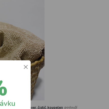
×
%
návku
dět každá kapka.
Ecover čistič koupelen
poslouží