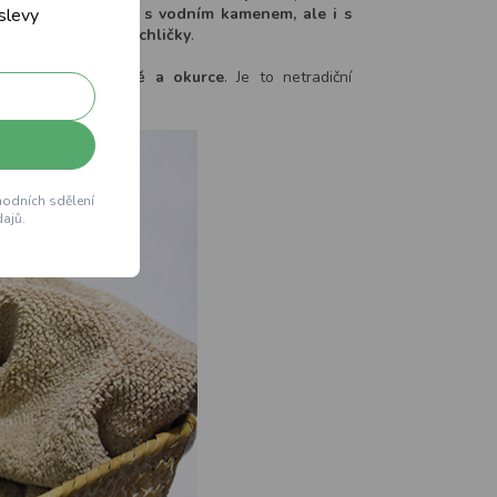
pěnu, která si poradí
s vodním kamenem, ale i s
 slevy
ní baterie nebo kachličky
.
í výrazně po mátě a okurce
. Je to netradiční
hodních sdělení
ajů.