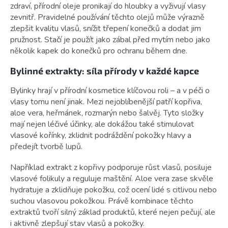
zdraví, přírodní oleje pronikají do hloubky a vyživují vlasy
zevnitř. Pravidelné používání těchto olejů může výrazně
zlepšit kvalitu vlasů, snížit třepení konečků a dodat jim
pružnost. Stačí je použít jako zábal před mytím nebo jako
několik kapek do konečků pro ochranu během dne.
Bylinné extrakty: síla přírody v každé kapce
Bylinky hrají v přírodní kosmetice klíčovou roli – a v péči o
vlasy tomu není jinak. Mezi nejoblíbenější patří kopřiva,
aloe vera, heřmánek, rozmarýn nebo šalvěj. Tyto složky
mají nejen léčivé účinky, ale dokážou také stimulovat
vlasové kořínky, zklidnit podráždění pokožky hlavy a
předejít tvorbě lupů.
Například extrakt z kopřivy podporuje růst vlasů, posiluje
vlasové folikuly a reguluje maštění. Aloe vera zase skvěle
hydratuje a zklidňuje pokožku, což ocení lidé s citlivou nebo
suchou vlasovou pokožkou. Právě kombinace těchto
extraktů tvoří silný základ produktů, které nejen pečují, ale
i aktivně zlepšují stav vlasů a pokožky.