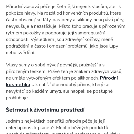
Přírodní vlasová péče je šetrnější nejen k vlasům, ale i k
pokožce hlavy. Na rozdíl od konvenčních produktů, které
často obsahují sulfáty, parabeny a silikony, neucpává póry,
nevysušuje a nezatěžuje. Místo toho pracuje s přirozeným
rytmem pokožky a podporuje její samoregulační
schopnosti. Výsledkem jsou zdravější kořínky, méně
podráždění, a často i omezení problémů, jako jsou lupy
nebo svědění.
Vlasy samy o sobě bývají pevnější, pružnější a s
přirozeným leskem. Právě ten je znakem zdravých vlasů,
ne uměle vytvořeným efektem po silikonech.
Přírodní
kosmetika
tak nabízí dlouhodobý přínos, který se
nevytrácí po každém umytí, ale naopak se postupně
prohlubuje.
Šetrnost k životnímu prostředí
Jedním z největších benefitů přírodní péče je její
ohleduplnost k planetě. Mnoho běžných produktů