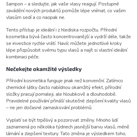
šampon – a sledujte, jak vaše vlasy reagují. Postupné
zavádění nových produktů pomůže lépe vnímat, co vašim
vlasům sedí a co naopak ne.
Tento přístup je ideální i z hlediska rozpočtu. Přírodní
kosmetika bývá často koncentrovanější a vydrží déle, takže
se investice rychle vrátí. Navíc můžete jednotlivé kroky
lépe přizpůsobit svému typu vlasů a najít si vlastní ideální
kombinaci péče.
Nečekejte okamžité výsledky
Přírodní kosmetika funguje jinak než konvenční. Zatímco
chemické látky často nabídnou okamžitý efekt, přírodní
složky pracují pomaleji, ale hloubkově a dlouhodobě.
Pravidelné používání přináší skutečné zlepšení kvality vlasů
– ne jen dočasné zamaskování problémů.
Vyplatí se být trpělivý a pozorovat změny. Mnoho lidí
zaznamená po několika týdnech jasnější barvu vlasů, méně
lámání a zlepšení textury. Tato změna je výsledkem toho,