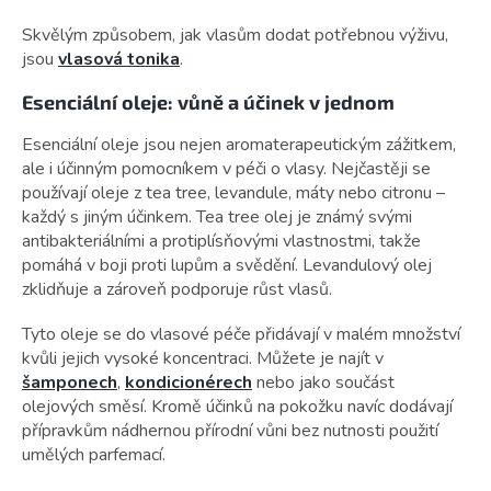
Skvělým způsobem, jak vlasům dodat potřebnou výživu,
jsou
vlasová tonika
.
Esenciální oleje: vůně a účinek v jednom
Esenciální oleje jsou nejen aromaterapeutickým zážitkem,
ale i účinným pomocníkem v péči o vlasy. Nejčastěji se
používají oleje z tea tree, levandule, máty nebo citronu –
každý s jiným účinkem. Tea tree olej je známý svými
antibakteriálními a protiplísňovými vlastnostmi, takže
pomáhá v boji proti lupům a svědění. Levandulový olej
zklidňuje a zároveň podporuje růst vlasů.
Tyto oleje se do vlasové péče přidávají v malém množství
kvůli jejich vysoké koncentraci. Můžete je najít v
šamponech
,
kondicionérech
nebo jako součást
olejových směsí. Kromě účinků na pokožku navíc dodávají
přípravkům nádhernou přírodní vůni bez nutnosti použití
umělých parfemací.