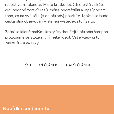
radost vám i planetě. Místo krátkodobých efektů získáte
dlouhodobé zdraví vlasů, méně podráždění a lepší pocit z
toho, co na své tělo (a do přírody) pouštíte. Možná to bude
cesta plná objevování – ale její výsledek stojí za to.
Začněte klidně malými kroky. Vyzkoušejte přírodní šampon,
prozkoumejte složení, vnímejte rozdíl. Vaše vlasy si to
zaslouží – a vy taky.
PŘEDCHOZÍ ČLÁNEK
DALŠÍ ČLÁNEK
Z
á
p
a
Nabídka sortimentu
t