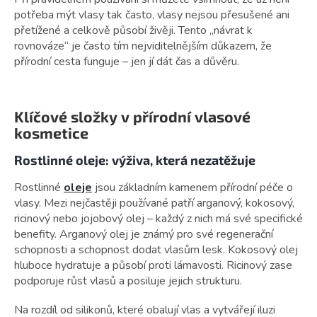
potřeba mýt vlasy tak často, vlasy nejsou přesušené ani
přetížené a celkově působí živěji. Tento „návrat k
rovnováze“ je často tím nejviditelnějším důkazem, že
přírodní cesta funguje – jen jí dát čas a důvěru.
Klíčové složky v přírodní vlasové
kosmetice
Rostlinné oleje: výživa, která nezatěžuje
Rostlinné
oleje
jsou základním kamenem přírodní péče o
vlasy. Mezi nejčastěji používané patří arganový, kokosový,
ricinový nebo jojobový olej – každý z nich má své specifické
benefity. Arganový olej je známý pro své regenerační
schopnosti a schopnost dodat vlasům lesk. Kokosový olej
hluboce hydratuje a působí proti lámavosti. Ricinový zase
podporuje růst vlasů a posiluje jejich strukturu.
Na rozdíl od silikonů, které obalují vlas a vytvářejí iluzi