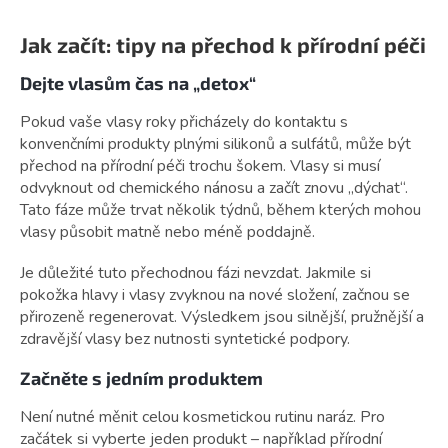
Jak začít: tipy na přechod k přírodní péči
Dejte vlasům čas na „detox“
Pokud vaše vlasy roky přicházely do kontaktu s
konvenčními produkty plnými silikonů a sulfátů, může být
přechod na přírodní péči trochu šokem. Vlasy si musí
odvyknout od chemického nánosu a začít znovu „dýchat“.
Tato fáze může trvat několik týdnů, během kterých mohou
vlasy působit matně nebo méně poddajně.
Je důležité tuto přechodnou fázi nevzdat. Jakmile si
pokožka hlavy i vlasy zvyknou na nové složení, začnou se
přirozeně regenerovat. Výsledkem jsou silnější, pružnější a
zdravější vlasy bez nutnosti syntetické podpory.
Začněte s jedním produktem
Není nutné měnit celou kosmetickou rutinu naráz. Pro
začátek si vyberte jeden produkt – například přírodní