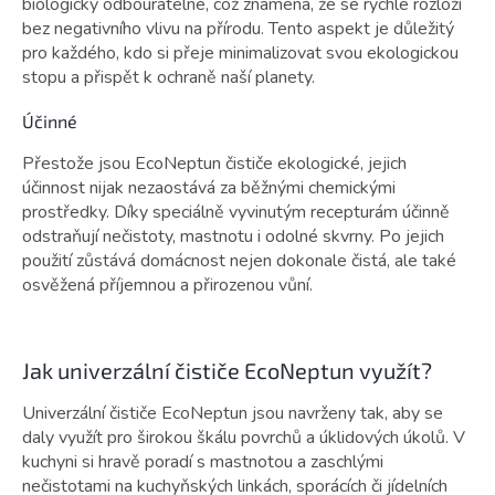
biologicky odbouratelné, což znamená, že se rychle rozloží
bez negativního vlivu na přírodu. Tento aspekt je důležitý
pro každého, kdo si přeje minimalizovat svou ekologickou
stopu a přispět k ochraně naší planety.
Účinné
Přestože jsou EcoNeptun čističe ekologické, jejich
účinnost nijak nezaostává za běžnými chemickými
prostředky. Díky speciálně vyvinutým recepturám účinně
odstraňují nečistoty, mastnotu i odolné skvrny. Po jejich
použití zůstává domácnost nejen dokonale čistá, ale také
osvěžená příjemnou a přirozenou vůní.
Jak univerzální čističe EcoNeptun využít?
Univerzální čističe EcoNeptun jsou navrženy tak, aby se
daly využít pro širokou škálu povrchů a úklidových úkolů. V
kuchyni si hravě poradí s mastnotou a zaschlými
nečistotami na kuchyňských linkách, sporácích či jídelních