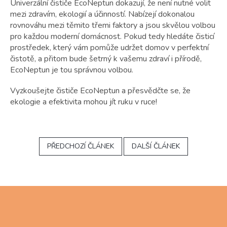
Univerzální čističe EcoNeptun dokazují, že není nutné volit
mezi zdravím, ekologií a účinností. Nabízejí dokonalou
rovnováhu mezi těmito třemi faktory a jsou skvělou volbou
pro každou moderní domácnost. Pokud tedy hledáte čisticí
prostředek, který vám pomůže udržet domov v perfektní
čistotě, a přitom bude šetrný k vašemu zdraví i přírodě,
EcoNeptun je tou správnou volbou.
Vyzkoušejte čističe EcoNeptun a přesvědčte se, že
ekologie a efektivita mohou jít ruku v ruce!
PŘEDCHOZÍ ČLÁNEK
DALŠÍ ČLÁNEK
Z
á
p
a