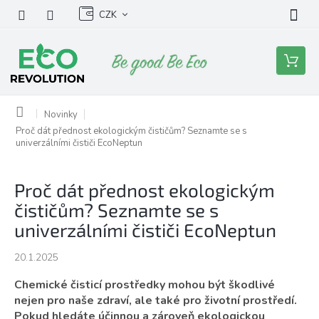
Přejít
CZK
na
obsah
Nákupní
košík
Domů
Novinky
Proč dát přednost ekologickým čističům? Seznamte se s
univerzálními čističi EcoNeptun
Proč dát přednost ekologickým
čističům? Seznamte se s
univerzálními čističi EcoNeptun
20.1.2025
Chemické čisticí prostředky mohou být škodlivé
nejen pro naše zdraví, ale také pro životní prostředí.
Pokud hledáte účinnou a zároveň ekologickou