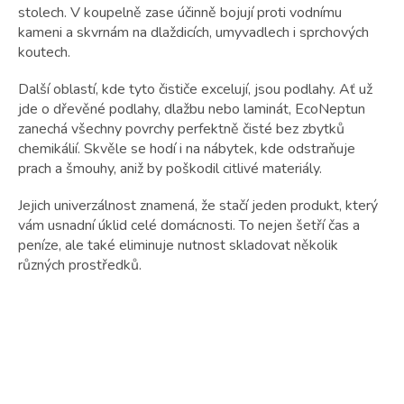
stolech. V koupelně zase účinně bojují proti vodnímu
kameni a skvrnám na dlaždicích, umyvadlech i sprchových
koutech.
Další oblastí, kde tyto čističe excelují, jsou podlahy. Ať už
jde o dřevěné podlahy, dlažbu nebo laminát, EcoNeptun
zanechá všechny povrchy perfektně čisté bez zbytků
chemikálií. Skvěle se hodí i na nábytek, kde odstraňuje
prach a šmouhy, aniž by poškodil citlivé materiály.
Jejich univerzálnost znamená, že stačí jeden produkt, který
vám usnadní úklid celé domácnosti. To nejen šetří čas a
peníze, ale také eliminuje nutnost skladovat několik
různých prostředků.