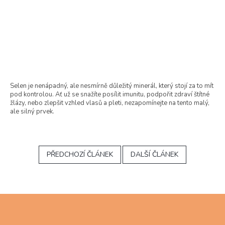
Selen je nenápadný, ale nesmírně důležitý minerál, který stojí za to mít
pod kontrolou. Ať už se snažíte posílit imunitu, podpořit zdraví štítné
žlázy, nebo zlepšit vzhled vlasů a pleti, nezapomínejte na tento malý,
ale silný prvek.
PŘEDCHOZÍ ČLÁNEK
DALŠÍ ČLÁNEK
Z
á
p