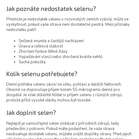
Jak poznáte nedostatek selenu?
Přestože je nedostatek selenu v rozvinutých zemích vzácný, může se
vyskytnout, pokud vaše strava není dostatečně pestrá. Mezi příznaky
nedostatku patří:
Snížená imunita a častější nachlazení
Únava a celková slabost
Zhoršení funkce štítné žlázy
Vypadávání vlasů nebo zhoršená kvalita nehtů
Suchá pokožka
Kolik selenu potřebujete?
Denní potřeba selenu závisí na věku, pohlaví a dalších faktorech.
Obecně se doporučuje příjem kolem 55 mikrogramů denně pro
dospělé. Je však důležité hlídat si příjem selenu z různých zdrojů,
protože příliš vysoké dávky mohou být toxické.
Jak doplnit selen?
Nejlepší je samozřejmě selen získávat z přírodních zdrojů, tedy
především z potravin. Pokud máte podezření, že vaše strava
neobsahuje dostatek selenu, můžete zvážit doplňky stravy. Před jejich