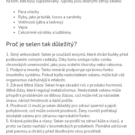
na tom, kde byly vypěstovány. Typicky jsou dobrými zdroji selenu:
Para ořechy
Ryby, jako je tuňák, losos a sardinky
Vnitřnosti (játra a ledviny)
Vejce
Celozrnné výrobky a luštěniny
Proč je selen tak důležitý?
1. Silný antioxidant: Selen je součástí enzymů, které chrání buňky před
poškozením volnými radikály. Díky tomu snižuje riziko vzniku
chronických onemocnění, jako jsou srdeční choroby nebo rakovina.
2. Podpora imunity: Tento minerál podporuje správnou funkci
imunitního systému. Pokud trpíte nedostatkem selenu, může být váš
organismus náchylnější k infekcím.
3. Zdravá štítná žláza: Selen hraje zásadní roli v produkci hormonů
štítné žlázy, které regulují metabolismus. Nedostatek selenu může
přispět k problémům se štítnou žlázou, což může mít za následek
únavu, nárůst hmotnosti a další potíže.
4. Plodnost: U mužů je selen důležitý pro zdraví spermií a jejich
pohyblivost, což může ovlivnit plodnost. Ženy rovněž potřebují
dostatek selenu pro zdravou reprodukční funkci.
5. Krásná pokožka a vlasy: Selen se podílí na zdraví kůže a vlasů, a
proto se často nachází v kosmetických produktech. Pomáhá udržovat
pleť pevnou a chrání ji před škodlivými vlivy prostředí.