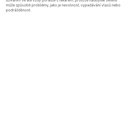
užíváním se ale vždy poraďte s lékařem, protože nadbytek selenu
může způsobit problémy, jako je nevolnost, vypadávání vlasů nebo
podrážděnost.