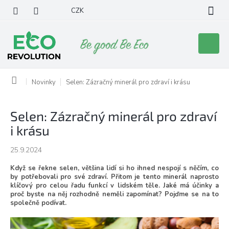
Přejít
CZK
na
obsah
Nákupní
košík
Domů
Novinky
Selen: Zázračný minerál pro zdraví i krásu
Selen: Zázračný minerál pro zdraví
i krásu
25.9.2024
Když se řekne selen, většina lidí si ho ihned nespojí s něčím, co
by potřebovali pro své zdraví. Přitom je tento minerál naprosto
klíčový pro celou řadu funkcí v lidském těle. Jaké má účinky a
proč byste na něj rozhodně neměli zapomínat? Pojďme se na to
společně podívat.