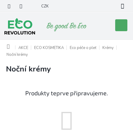
Přejít
CZK
na
obsah
Nákupní
košík
Domů
AKCE
ECO KOSMETIKA
Eco péče o pleť
Krémy
Noční krémy
Noční krémy
Produkty teprve připravujeme.