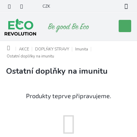
Přejít
CZK
na
obsah
Nákupní
košík
Domů
AKCE
DOPLŇKY STRAVY
Imunita
Ostatní doplňky na imunitu
Ostatní doplňky na imunitu
Produkty teprve připravujeme.