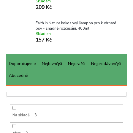
Skladem
209 Kč
Faith in Nature kokosový šampon pro kudrnaté
psy - snadné rozčesání, 400ml
Skladem
157 Kč
Ř
a
Doporučujeme
Nejlevnější
Nejdražší
Nejprodávanější
z
e
Abecedně
n
í
p
r
o
d
Na skladě
3
u
k