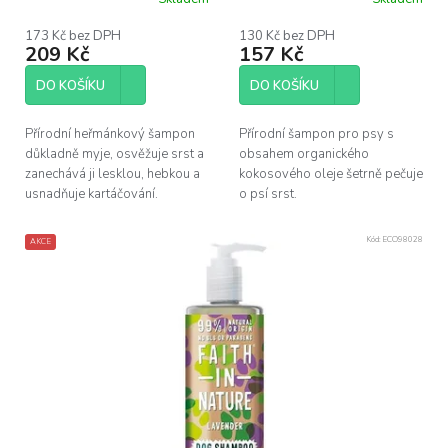
k
400ml
t
173 Kč bez DPH
130 Kč bez DPH
ů
209 Kč
157 Kč
DO KOŠÍKU
DO KOŠÍKU
Přírodní heřmánkový šampon
Přírodní šampon pro psy s
důkladně myje, osvěžuje srst a
obsahem organického
zanechává ji lesklou, hebkou a
kokosového oleje šetrně pečuje
usnadňuje kartáčování.
o psí srst.
Kód:
ECO98028
AKCE