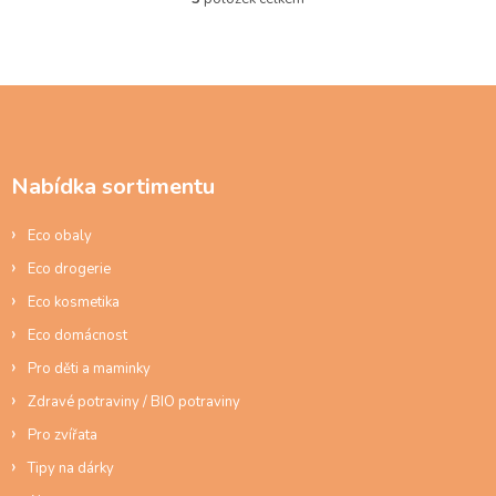
O
v
l
á
d
Z
a
á
c
p
í
a
p
Nabídka sortimentu
t
r
í
v
Eco obaly
k
y
Eco drogerie
v
ý
Eco kosmetika
p
Eco domácnost
i
s
Pro děti a maminky
u
Zdravé potraviny / BIO potraviny
Pro zvířata
Tipy na dárky