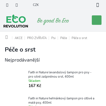
Přejít
CZK
na
obsah
Nákupní
košík
Domů
AKCE
PRO ZVÍŘATA
Psi
Péče
Péče o srst
Péče o srst
Nejprodávanější
Faith in Nature levandulový šampon pro psy -
pro silně zašpiněnou srst, 400ml
Skladem
167 Kč
Faith in Nature heřmánkový šampon pro citlivé a
malé psy, 400ml