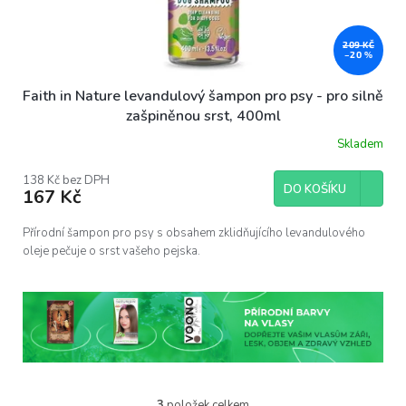
209 KČ
–20 %
Faith in Nature levandulový šampon pro psy - pro silně
zašpiněnou srst, 400ml
Skladem
138 Kč bez DPH
DO KOŠÍKU
167 Kč
Přírodní šampon pro psy s obsahem zklidňujícího levandulového
oleje pečuje o srst vašeho pejska.
3
položek celkem