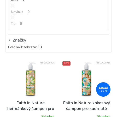
Akce
2
t
ů
Novinka
0
Tip
0
Značky
Položek k zobrazení:
3
V
Kód:
ECO98025
Kód:
ECO98016
AKCE
ý
p
i
s
p
209 KČ
–24 %
r
o
Faith in Nature
Faith in Nature kokosový
d
heřmánkový šampon pro
šampon pro kudrnaté
u
citlivé a malé psy, 400ml
psy - snadné rozčesání,
Skladem
Skladem