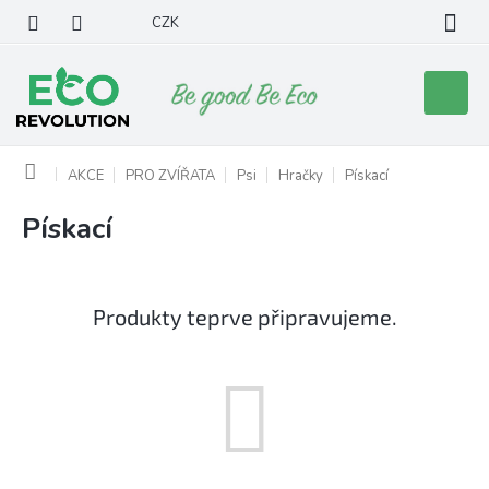
Přejít
CZK
na
obsah
Nákupní
košík
Domů
AKCE
PRO ZVÍŘATA
Psi
Hračky
Pískací
Pískací
Produkty teprve připravujeme.