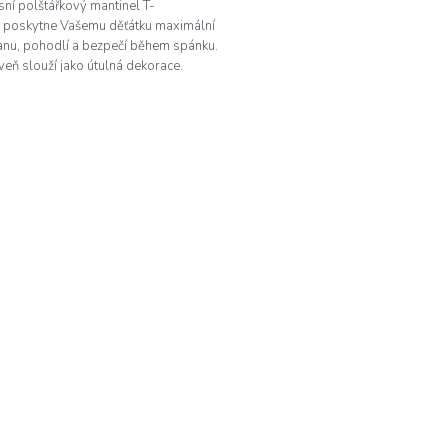
ní polštářkový mantinel T-
 poskytne Vašemu děťátku maximální
diček.
anu, pohodlí a bezpečí během spánku.
eň slouží jako útulná dekorace.
ko se bude cítit v...
O
v
l
á
d
a
c
í
p
r
v
k
y
v
ý
p
i
s