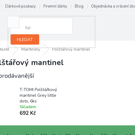
Dárkové poukazy
Firemní dárky
Blog
Objednávka a vrácení zb
HLEDAT
textil
Mantinely
Polštářový mantinel
lštářový mantinel
prodávanější
T-TOMI Polštářkový
mantinel Grey little
dots, 6ks
Skladem
692 Kč