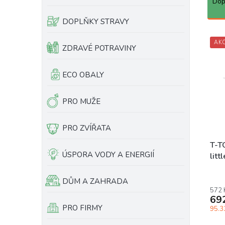
a
Dop
e
z
l
e
DOPLŇKY STRAVY
n
V
í
AK
ý
ZDRAVÉ POTRAVINY
p
p
r
i
ECO OBALY
o
s
d
p
u
r
PRO MUŽE
k
o
t
d
PRO ZVÍŘATA
ů
u
k
T-T
ÚSPORA VODY A ENERGIÍ
t
litt
ů
Prům
DŮM A ZAHRADA
hodn
572 
prod
69
je
PRO FIRMY
95.33
5,0
z