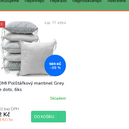
oručujeme
Nejlevnější
Nejdražší
Nejprodávanější
Abecedně
Kód:
TT 4994
CE
989 KČ
–30 %
OMI Polštářkový mantinel Grey
le dots, 6ks
Skladem
ěrné
ocení
Kč bez DPH
uktu
2 Kč
DO KOŠÍKU
 Kč / ks