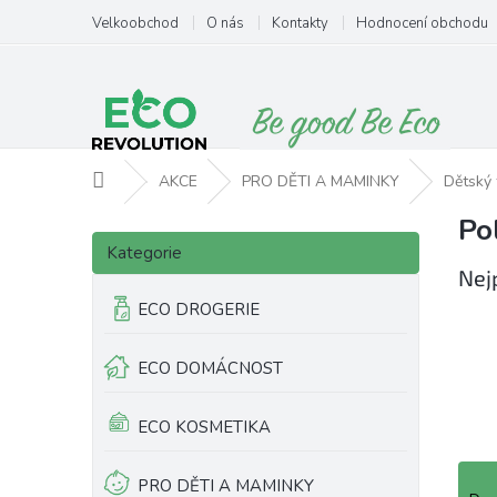
Přejít
Velkoobchod
O nás
Kontakty
Hodnocení obchodu
na
obsah
Domů
AKCE
PRO DĚTI A MAMINKY
Dětský 
Po
P
Přeskočit
o
Kategorie
kategorie
s
Nej
t
ECO DROGERIE
r
a
ECO DOMÁCNOST
n
n
í
ECO KOSMETIKA
p
a
Ř
PRO DĚTI A MAMINKY
n