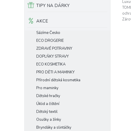
Luxus
5
TIPY NA DÁRKY
TOMI
hvěz
ochr
Zárov
AKCE
Mimin
Sázíme Česko
ECO DROGERIE
ZDRAVÉ POTRAVINY
DOPLŇKY STRAVY
ECO KOSMETIKA
PRO DĚTI A MAMINKY
Přírodní dětská kosmetika
Pro maminky
Dětské hračky
Úklid a čištění
Dětský textil
Osušky a žínky
Bryndáky a slintáčky