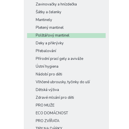
Zavinovačky a hnízdečka
Šátky a čelenky
Mantinely
Pletený mantinel
Polštářový mantinel
Deky a přikrývky
Přebalování
Přírodní prací gely a aviváže
Ústní hygiena
Nádobí pro děti
Vlhčené ubrousky, tyčinky do uší
Dětská výživa
Zdravé mlsání pro děti
PRO MUŽE
ECO DOMÁCNOST
PRO ZVÍŘATA
TIPY NA DÁRKY