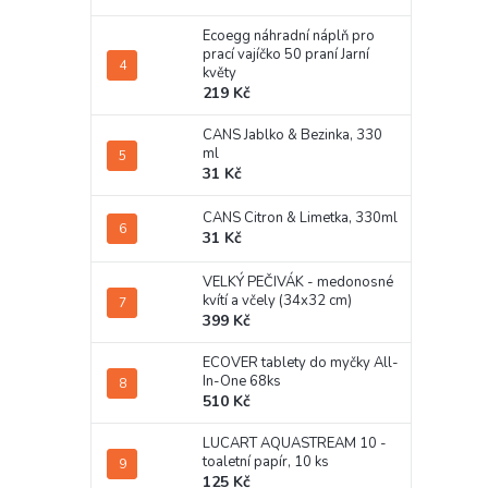
Ecoegg náhradní náplň pro
prací vajíčko 50 praní Jarní
květy
219 Kč
CANS Jablko & Bezinka, 330
ml
31 Kč
CANS Citron & Limetka, 330ml
31 Kč
VELKÝ PEČIVÁK - medonosné
kvítí a včely (34x32 cm)
399 Kč
ECOVER tablety do myčky All-
In-One 68ks
510 Kč
LUCART AQUASTREAM 10 -
toaletní papír, 10 ks
125 Kč