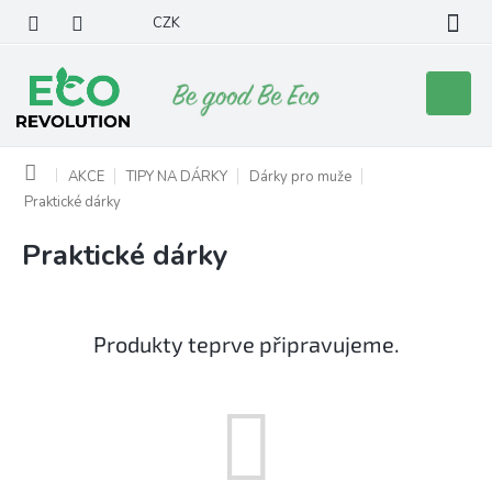
Přejít
CZK
na
obsah
Nákupní
košík
Domů
AKCE
TIPY NA DÁRKY
Dárky pro muže
Praktické dárky
Praktické dárky
Produkty teprve připravujeme.