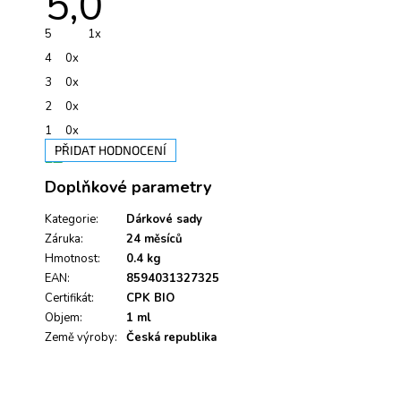
5,0
hodnocení
produktu
je
5
1x
5,0
z
4
0x
5
hvězdiček.
3
0x
2
0x
1
0x
PŘIDAT HODNOCENÍ
V
Doplňkové parametry
ý
p
i
Kategorie
:
Dárkové sady
s
Záruka
:
24 měsíců
h
Hmotnost
:
0.4 kg
o
EAN
:
8594031327325
d
Certifikát
:
CPK BIO
n
Objem
:
1 ml
o
Země výroby
c
:
Česká republika
e
n
í