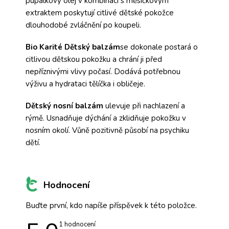
pupalkový olej v kombinaci s měsíčkovým
extraktem poskytují citlivé dětské pokožce
dlouhodobé zvláčnění po koupeli.
Bio Karité Dětský balzám
se dokonale postará o
citlivou dětskou pokožku a chrání ji před
nepříznivými vlivy počasí. Dodává potřebnou
výživu a hydrataci tělíčka i obličeje.
Dětský nosní balzám
ulevuje při nachlazení a
rýmě. Usnadňuje dýchání a zklidňuje pokožku v
nosním okolí. Vůně pozitivně působí na psychiku
dětí.
Hodnocení
Buďte první, kdo napíše příspěvek k této položce.
Průměrné
1 hodnocení