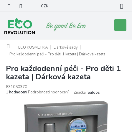
Přejít
CZK
na
obsah
Nákupní
košík
Domů
ECO KOSMETIKA
Dárkové sady
Pro každodenní péči - Pro děti 1 kazeta | Dárková kazeta
Pro každodenní péči - Pro děti 1
kazeta | Dárková kazeta
831050370
Průměrné
1 hodnocení
Podrobnosti hodnocení
Značka:
Saloos
hodnocení
produktu
je
5,0
z
5
hvězdiček.