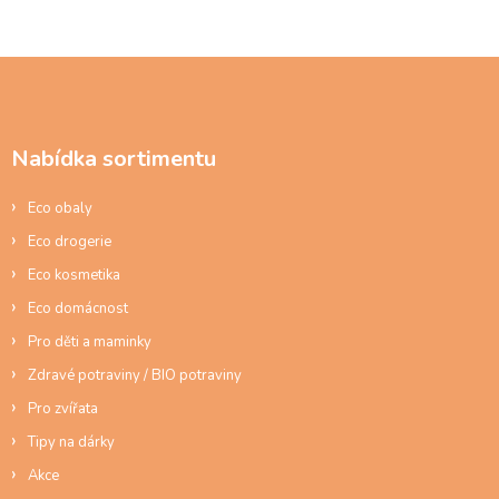
Z
á
p
a
Nabídka sortimentu
t
í
Eco obaly
Eco drogerie
Eco kosmetika
Eco domácnost
Pro děti a maminky
Zdravé potraviny / BIO potraviny
Pro zvířata
Tipy na dárky
Akce