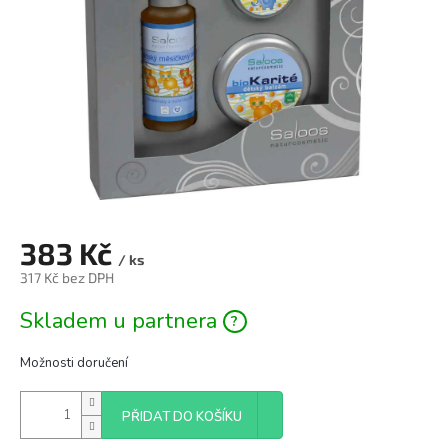
383 Kč
/ ks
317 Kč bez DPH
Měrná
Skladem u partnera
cena:
Možnosti doručení
PŘIDAT DO KOŠÍKU