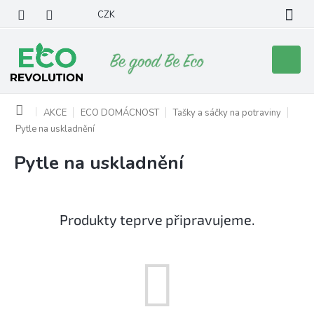
Přejít
CZK
na
obsah
Nákupní
košík
Domů
AKCE
ECO DOMÁCNOST
Tašky a sáčky na potraviny
Pytle na uskladnění
Pytle na uskladnění
Produkty teprve připravujeme.