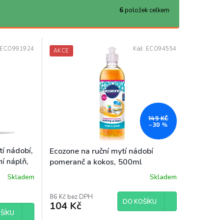
6
položek celkem
ECO991924
Kód:
ECO94554
AKCE
149 KČ
–30 %
í nádobí,
Ecozone na ruční mytí nádobí
ní náplň,
pomeranč a kokos, 500ml
Skladem
Skladem
86 Kč bez DPH
DO KOŠÍKU
104 Kč
ŠÍKU