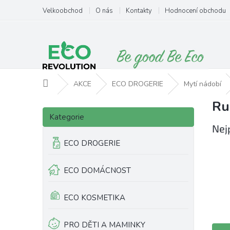
Přejít
Velkoobchod
O nás
Kontakty
Hodnocení obchodu
na
obsah
Domů
AKCE
ECO DROGERIE
Mytí nádobí
Ru
P
Přeskočit
o
Kategorie
kategorie
s
Nej
t
ECO DROGERIE
r
a
ECO DOMÁCNOST
n
n
í
ECO KOSMETIKA
p
a
PRO DĚTI A MAMINKY
Ř
n