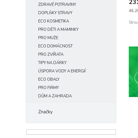
23
ZDRAVÉ POTRAVINY
Měrn
46,2
DOPLŇKY STRAVY
cena:
ECO KOSMETIKA
Strou
PRO DĚTI A MAMINKY
PRO MUŽE
ECO DOMÁCNOST
PRO ZVÍŘATA
TIPY NA DÁRKY
ÚSPORA VODY A ENERGIÍ
ECO OBALY
PRO FIRMY
DŮM A ZAHRADA
Značky