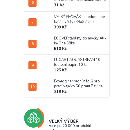
31 Kč
VELKÝ PEČIVÁK - medonosné
kvítí a včely (34x32 cm)
399 Kč
ECOVER tablety do myčky All-
In-One 68ks
510 Kč
LUCART AQUASTREAM 10 -
toaletní papír, 10 ks
125 Kč
Ecoegg náhradní náplň pro
prací vajíčko 50 praní Bavlna
219 Kč
VELKÝ VÝBĚR
Více jak 20 000 produktů