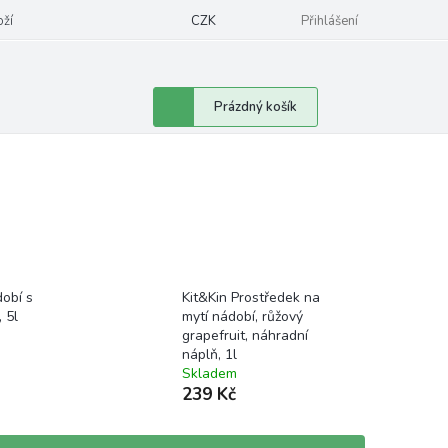
oží
CZK
Přihlášení
Nákupní
Prázdný košík
košík
obí s
Kit&Kin Prostředek na
 5l
mytí nádobí, růžový
grapefruit, náhradní
náplň, 1l
Skladem
239 Kč