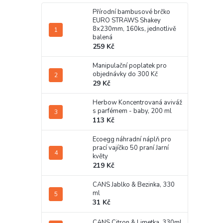
Přírodní bambusové brčko
EURO STRAWS Shakey
8x230mm, 160ks, jednotlivě
balená
259 Kč
Manipulační poplatek pro
objednávky do 300 Kč
29 Kč
Herbow Koncentrovaná aviváž
s parfémem - baby, 200 ml
113 Kč
Ecoegg náhradní náplň pro
prací vajíčko 50 praní Jarní
květy
219 Kč
CANS Jablko & Bezinka, 330
ml
31 Kč
CANS Citron & Limetka, 330ml