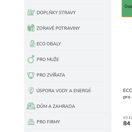
a
e
Dop
z
l
DOPLŇKY STRAVY
e
n
V
ZDRAVÉ POTRAVINY
í
ý
p
p
ECO OBALY
r
i
o
s
d
p
PRO MUŽE
u
r
k
o
PRO ZVÍŘATA
t
d
ů
u
k
ECO
ÚSPORA VODY A ENERGIÍ
t
pro 
ů
DŮM A ZAHRADA
Prům
hodn
prod
69 K
PRO FIRMY
84
je
5,0