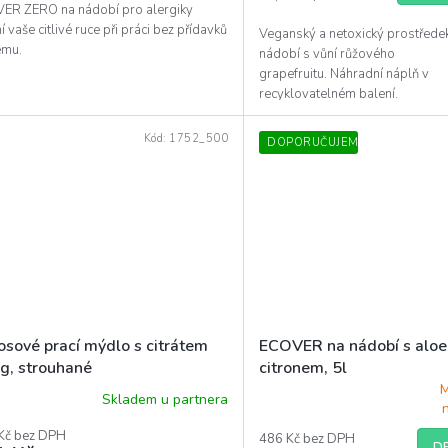
ER ZERO na nádobí pro alergiky
cena:
í vaše citlivé ruce při práci bez přídavků
Veganský a netoxický prostředek
diček.
ému.
nádobí s vůní růžového
grapefruitu. Náhradní náplň v
recyklovatelném balení.
Kód:
1752_500
DOPORUČUJEME
osové prací mýdlo s citrátem
ECOVER na nádobí s aloe
g, strouhané
citronem, 5l
M
Skladem u partnera
Průměrné
hodnocení
Kč bez DPH
produktu
486 Kč bez DPH