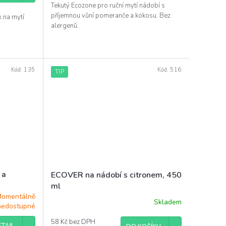
Tekutý Ecozone pro ruční mytí nádobí s
příjemnou vůní pomeranče a kokosu. Bez
 na mytí
alergenů.
Kód:
135
Kód:
516
TIP
 a
ECOVER na nádobí s citronem, 450
ml
omentálně
Skladem
nedostupné
58 Kč bez DPH