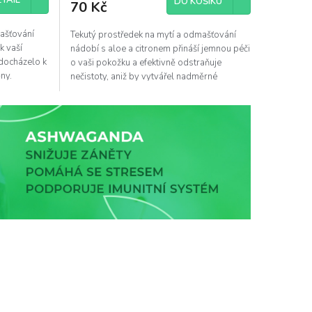
TAIL
DO KOŠÍKU
70 Kč
mašťování
Tekutý prostředek na mytí a odmašťování
k vaší
nádobí s aloe a citronem přináší jemnou péči
 docházelo k
o vaši pokožku a efektivně odstraňuje
ny.
nečistoty, aniž by vytvářel nadměrné
množství pěny.