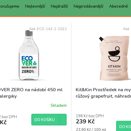
oručujeme
Nejlevnější
Nejdražší
Nejprodávanější
Abecedně
Kód:
ECO-143-2-2022
Kód:
VER ZERO na nádobí 450 ml
Kit&Kin Prostředek na myt
alergiky
růžový grapefruit, náhrad
1l
Skladem
ěrné
ocení
198 Kč bez DPH
uktu
č bez DPH
DO KOŠÍKU
239 Kč
 Kč
DO KO
Měrná
23,90 Kč / 100 ml