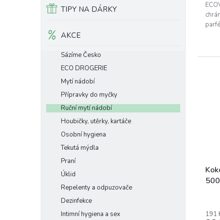
z
ECOV
TIPY NA DÁRKY
5
chrán
hvěz
parf
AKCE
Sázíme Česko
ECO DROGERIE
Mytí nádobí
Přípravky do myčky
Ruční mytí nádobí
Houbičky, utěrky, kartáče
Osobní hygiena
Tekutá mýdla
Praní
Kok
Úklid
500
Repelenty a odpuzovače
Dezinfekce
Intimní hygiena a sex
191 