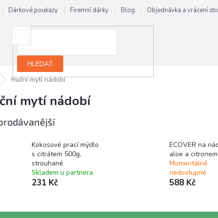
Dárkové poukazy
Firemní dárky
Blog
Objednávka a vrácení zb
HLEDAT
Ruční mytí nádobí
ční mytí nádobí
prodávanější
Kokosové prací mýdlo
ECOVER na nád
s citrátem 500g,
aloe a citronem,
strouhané
Momentálně
Skladem u partnera
nedostupné
231 Kč
588 Kč